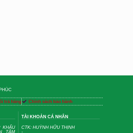
 PHÚC
i trả hàng
Chính sách bảo hành
TÀI KHOẢN CÁ NHÂN
P KHẨU
CTK: HUỲNH HỮU THỊNH
ỆN TÂM
-