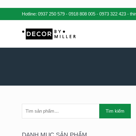
Nhảy
Hotline:
0937 250 579
-
0918 808 005
-
0973 322 423
- th
tới
nội
dung
T
Tìm kiếm
Ì
M
K
DANH MỤC SẢN PHẨM