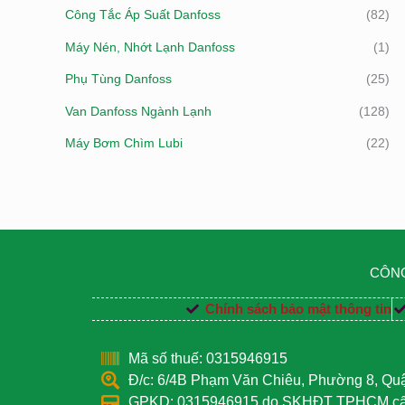
Công Tắc Áp Suất Danfoss
(82)
Máy Nén, Nhớt Lạnh Danfoss
(1)
Phụ Tùng Danfoss
(25)
Van Danfoss Ngành Lạnh
(128)
Máy Bơm Chìm Lubi
(22)
CÔNG
Chính sách bảo mật thông tin
Mã số thuế: 0315946915
Đ/c: 6/4B Phạm Văn Chiêu, Phường 8, Q
GPKD: 0315946915 do SKHĐT TPHCM cấp