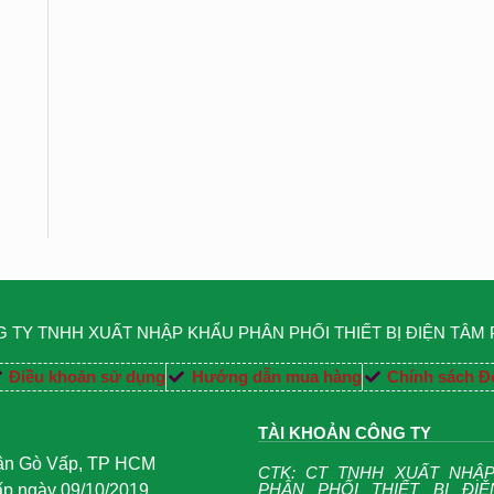
 TY TNHH XUẤT NHẬP KHẨU PHÂN PHỐI THIẾT BỊ ĐIỆN TÂM
Điều khoản sử dụng
Hướng dẫn mua hàng
Chính sách Đổ
TÀI KHOẢN CÔNG TY
uận Gò Vấp, TP HCM
CTK: CT TNHH XUẤT NHẬ
PHÂN PHỐI THIẾT BỊ ĐI
 ngày 09/10/2019