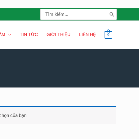
Search
for:
ẨM
TIN TỨC
GIỚI THIỆU
LIÊN HỆ
0
chọn của bạn.