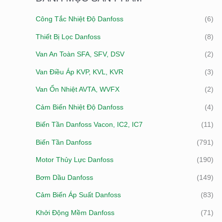
I
Công Tắc Nhiệt Độ Danfoss
(6)
Ế
Thiết Bị Lọc Danfoss
(8)
M
:
Van An Toàn SFA, SFV, DSV
(2)
Van Điều Áp KVP, KVL, KVR
(3)
Van Ổn Nhiệt AVTA, WVFX
(2)
Cảm Biến Nhiệt Độ Danfoss
(4)
Biến Tần Danfoss Vacon, IC2, IC7
(11)
Biến Tần Danfoss
(791)
Motor Thủy Lực Danfoss
(190)
Bơm Dầu Danfoss
(149)
Cảm Biến Áp Suất Danfoss
(83)
Khởi Động Mềm Danfoss
(71)