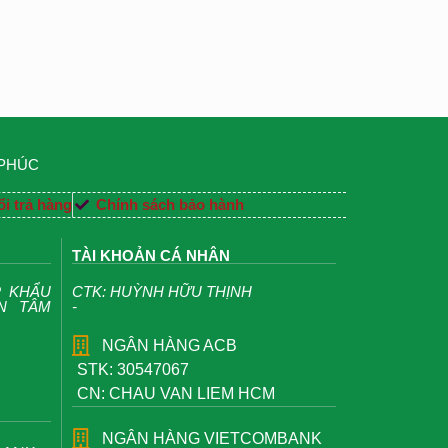
 PHÚC
i trả hàng
Chính sách bảo hành
TÀI KHOẢN CÁ NHÂN
P KHẨU
CTK: HUỲNH HỮU THỊNH
ỆN TÂM
-
NGÂN HÀNG ACB
STK: 30547067
CN: CHAU VAN LIEM HCM
NGÂN HÀNG VIETCOMBANK