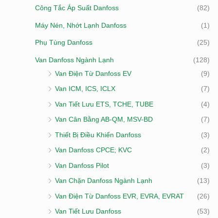
Công Tắc Áp Suất Danfoss
(82)
Máy Nén, Nhớt Lạnh Danfoss
(1)
Phụ Tùng Danfoss
(25)
Van Danfoss Ngành Lạnh
(128)
Van Điện Từ Danfoss EV
(9)
Van ICM, ICS, ICLX
(7)
Van Tiết Lưu ETS, TCHE, TUBE
(4)
Van Cân Bằng AB-QM, MSV-BD
(7)
Thiết Bị Điều Khiển Danfoss
(3)
Van Danfoss CPCE; KVC
(2)
Van Danfoss Pilot
(3)
Van Chặn Danfoss Ngành Lạnh
(13)
Van Điện Từ Danfoss EVR, EVRA, EVRAT
(26)
Van Tiết Lưu Danfoss
(53)