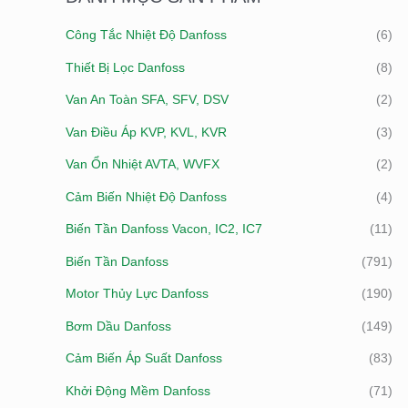
I
Công Tắc Nhiệt Độ Danfoss
(6)
Ế
Thiết Bị Lọc Danfoss
(8)
M
:
Van An Toàn SFA, SFV, DSV
(2)
Van Điều Áp KVP, KVL, KVR
(3)
Van Ổn Nhiệt AVTA, WVFX
(2)
Cảm Biến Nhiệt Độ Danfoss
(4)
Biến Tần Danfoss Vacon, IC2, IC7
(11)
Biến Tần Danfoss
(791)
Motor Thủy Lực Danfoss
(190)
Bơm Dầu Danfoss
(149)
Cảm Biến Áp Suất Danfoss
(83)
Khởi Động Mềm Danfoss
(71)