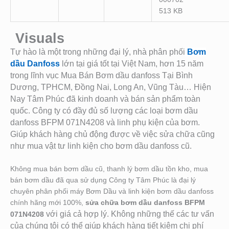
513 KB
Visuals
Tự hào là một trong những đại lý, nhà phân phối
Bơm
dầu Danfoss
lớn tại giá tốt tại Việt Nam, hơn 15 năm
trong lĩnh vục Mua Bán Bơm dầu danfoss Tại Bình
Dương, TPHCM, Đồng Nai, Long An, Vũng Tàu… Hiện
Nay Tâm Phúc đã kinh doanh và bán sản phẩm toàn
quốc. Công ty có đầy đủ số lượng các loại bơm dầu
danfoss BFPM 071N4208
và linh phụ kiện của bơm.
Giú
p khách hàng chủ động được về việc sửa chữa cũng
như mua vật tư linh kiện cho bơm dầu danfoss cũ.
Không mua bán bơm dầu cũ, thanh lý bơm dầu tồn kho, mua
bán bơm dầu đã qua sử dụng Công ty Tâm Phúc là đại lý
chuyên phân phối máy Bơm Dầu và linh kiện bơm dầu danfoss
chính hãng mới 100%,
sửa chữa bơm dầu danfoss BFPM
với giá cả hợp lý. Không những thế các tư vấn
071N4208
của chúng tôi có thể giúp khách hàng tiết kiệm chi phí