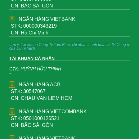
CN: BẮC SÀI GÒN
NGÂN HÀNG VIETBANK
STK: 000000343219
CN: Hồ Chí Minh
Lưu ý: Tài khoản Công Ty Tâm Phúc chỉ nhận thanh toán từ TK Công ty
của Quý Khách
TÀI KHOẢN CÁ NHÂN
CTK: HUỲNH HỮU THỊNH
-
NGÂN HÀNG ACB
STK: 30547067
CN: CHAU VAN LIEM HCM
NGÂN HÀNG VIETCOMBANK
STK: 0501000126521
CN: BẮC SÀI GÒN
NGÂN HÀNG VIETBANK