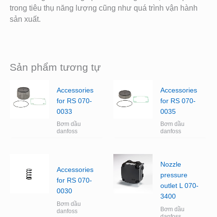
trong tiêu thụ năng lượng cũng như quá trình vận hành
sản xuất.
Sản phẩm tương tự
Accessories
Accessories
for RS 070-
for RS 070-
0033
0035
Bơm dầu
Bơm dầu
danfoss
danfoss
Nozzle
Accessories
pressure
for RS 070-
outlet L 070-
0030
3400
Bơm dầu
Bơm dầu
danfoss
danfoss