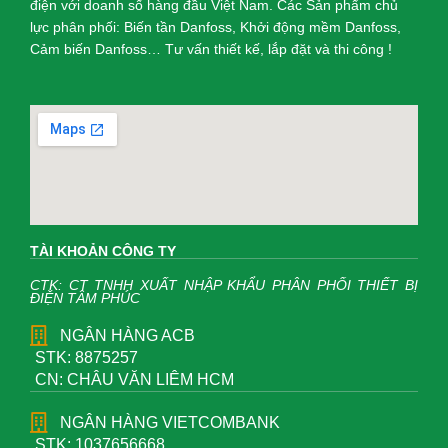
điện với doanh số hàng đầu Việt Nam. Các Sản phẩm chủ
lực phân phối: Biến tần Danfoss, Khởi động mềm Danfoss,
Cảm biến Danfoss… Tư vấn thiết kế, lắp đặt và thi công !
TÀI KHOẢN CÔNG TY
CTK: CT TNHH XUẤT NHẬP KHẨU PHÂN PHỐI THIẾT BỊ
ĐIỆN TÂM PHÚC
NGÂN HÀNG ACB
STK: 8875257
CN: CHÂU VĂN LIÊM HCM
NGÂN HÀNG VIETCOMBANK
STK: 1037656668