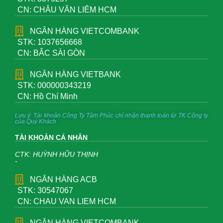
CN: CHÂU VĂN LIÊM HCM
NGÂN HÀNG VIETCOMBANK
STK: 1037656668
CN: BẮC SÀI GÒN
NGÂN HÀNG VIETBANK
STK: 000000343219
CN: Hồ Chí Minh
Lưu ý: Tài khoản Công Ty Tâm Phúc chỉ nhận thanh toán từ TK Công ty
của Quý Khách
TÀI KHOẢN CÁ NHÂN
CTK: HUỲNH HỮU THỊNH
-
NGÂN HÀNG ACB
STK: 30547067
CN: CHAU VAN LIEM HCM
NGÂN HÀNG VIETCOMBANK