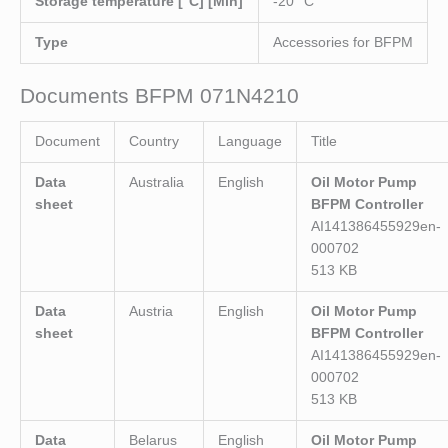
Storage temperature [°C] [Min]
-20 °C
Type
Accessories for BFPM
Documents BFPM 071N4210
Document
Country
Language
Title
Data
Australia
English
Oil Motor Pump
sheet
BFPM Controller
AI141386455929en-
000702
513 KB
Data
Austria
English
Oil Motor Pump
sheet
BFPM Controller
AI141386455929en-
000702
513 KB
Data
Belarus
English
Oil Motor Pump