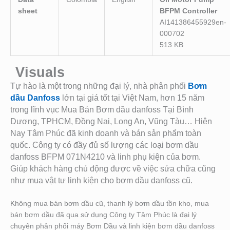
sheet
BFPM Controller
AI141386455929en-
000702
513 KB
Visuals
Tự hào là một trong những đại lý, nhà phân phối
Bơm
dầu Danfoss
lớn tại giá tốt tại Việt Nam, hơn 15 năm
trong lĩnh vục Mua Bán Bơm dầu danfoss Tại Bình
Dương, TPHCM, Đồng Nai, Long An, Vũng Tàu… Hiện
Nay Tâm Phúc đã kinh doanh và bán sản phẩm toàn
quốc. Công ty có đầy đủ số lượng các loại bơm dầu
danfoss BFPM 071N4210
và linh phụ kiện của bơm.
Giú
p khách hàng chủ động được về việc sửa chữa cũng
như mua vật tư linh kiện cho bơm dầu danfoss cũ.
Không mua bán bơm dầu cũ, thanh lý bơm dầu tồn kho, mua
bán bơm dầu đã qua sử dụng Công ty Tâm Phúc là đại lý
chuyên phân phối máy Bơm Dầu và linh kiện bơm dầu danfoss