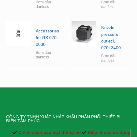
Bơm dầu
Bơm dầu
danfoss
danfoss
Nozzle
Accessories
pressure
for RS 070-
outlet L
0030
070L3400
Bơm dầu
Bơm dầu
danfoss
danfoss
CÔNG TY TNHH XUẤT NHẬP KHẨU PHÂN PHỐI THIẾT BỊ
ĐIỆN TÂM PHÚC
Chính sách bảo mật thông tin
Điều khoản sử dụng