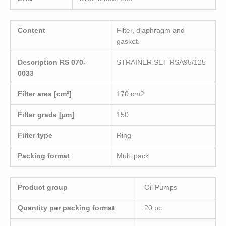
Content
Filter, diaphragm and
gasket.
Description RS 070-
STRAINER SET RSA95/125
0033
Filter area [cm²]
170 cm2
Filter grade [µm]
150
Filter type
Ring
Packing format
Multi pack
Product group
Oil Pumps
Quantity per packing format
20 pc