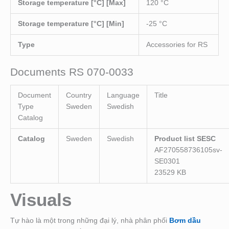
Storage temperature [°C] [Max]
120 °C
Storage temperature [°C] [Min]
-25 °C
Type
Accessories for RS
Documents RS 070-0033
Document
Country
Language
Title
Type
Sweden
Swedish
Catalog
Catalog
Sweden
Swedish
Product list SESC
AF270558736105sv-
SE0301
23529 KB
Visuals
Tự hào là một trong những đại lý, nhà phân phối
Bơm dầu