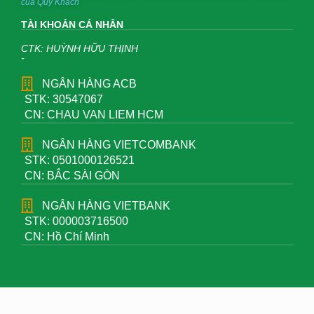
của Quý Khách
TÀI KHOẢN CÁ NHÂN
CTK: HUỲNH HỮU THỊNH
-
NGÂN HÀNG ACB
STK: 30547067
CN: CHAU VAN LIEM HCM
NGÂN HÀNG VIETCOMBANK
STK: 0501000126521
CN: BẮC SÀI GÒN
NGÂN HÀNG VIETBANK
STK: 000003716500
CN: Hồ Chí Minh