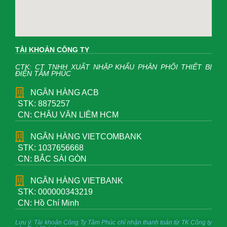
TÀI KHOẢN CÔNG TY
CTK: CT TNHH XUẤT NHẬP KHẨU PHÂN PHỐI THIẾT BỊ
ĐIỆN TÂM PHÚC
NGÂN HÀNG ACB
STK: 8875257
CN: CHÂU VĂN LIÊM HCM
NGÂN HÀNG VIETCOMBANK
STK: 1037656668
CN: BẮC SÀI GÒN
NGÂN HÀNG VIETBANK
STK: 000000343219
CN: Hồ Chí Minh
Lưu ý: Tài khoản Công Ty Tâm Phúc chỉ nhận thanh toán từ TK Công ty