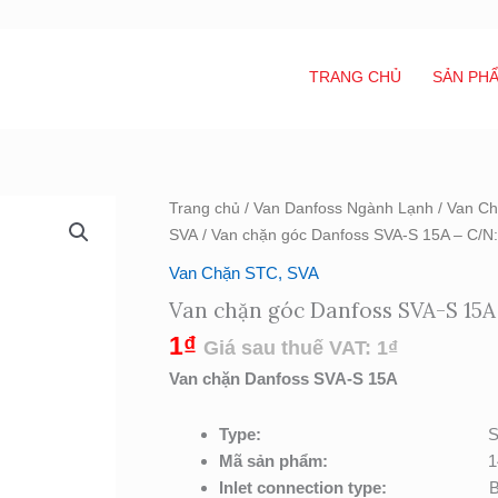
TRANG CHỦ
SẢN PH
Van
Trang chủ
/
Van Danfoss Ngành Lạnh
/
Van Ch
chặn
SVA
/ Van chặn góc Danfoss SVA-S 15A – C/N
góc
Van Chặn STC, SVA
Danfoss
Van chặn góc Danfoss SVA-S 15A
SVA-
S
1
₫
Giá sau thuế VAT:
1
₫
15A
Van chặn Danfoss SVA-S 15A
-
C/N:
Type:
S
148B5220
Mã sản phẩm:
1
số
Inlet connection type:
B