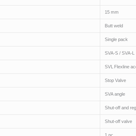
15 mm
Butt weld
Single pack
SVA-S / SVA-L
SVL Flexline a
Stop Valve
SVA angle
Shut-off and reg
Shut-off valve
1 pc