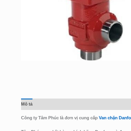
Mô tả
Đánh giá (0)
Công ty Tâm Phúc là đơn vị cung cấp
Van chặn Danf