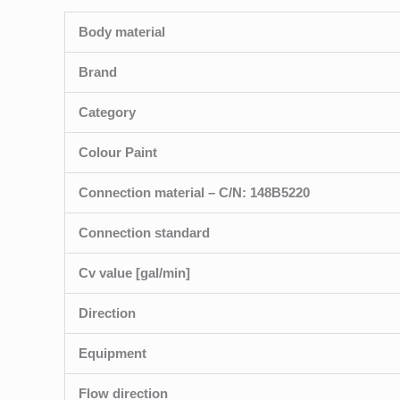
Body material
Brand
Category
Colour Paint
Connection material – C/N: 148B5220
Connection standard
Cv value [gal/min]
Direction
Equipment
Flow direction