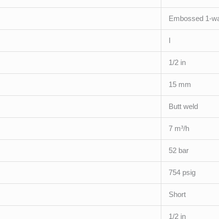
Embossed 1-wa
I
1/2 in
15 mm
Butt weld
7 m³/h
52 bar
754 psig
Short
1/2 in