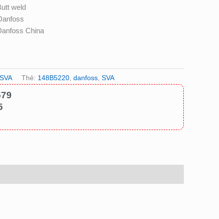
weld
Danfoss
Danfoss China
 SVA
Thẻ:
148B5220
,
danfoss
,
SVA
579
5