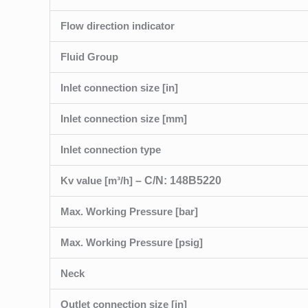
Flow direction indicator
Fluid Group
Inlet connection size [in]
Inlet connection size [mm]
Inlet connection type
Kv value [m³/h]
– C/N: 148B5220
Max. Working Pressure [bar]
Max. Working Pressure [psig]
Neck
Outlet connection size [in]