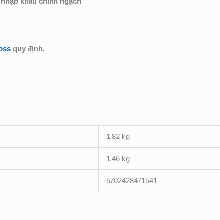
 nhập khẩu chính ngạch.
oss
quy định.
1.82 kg
1.46 kg
5702428471541