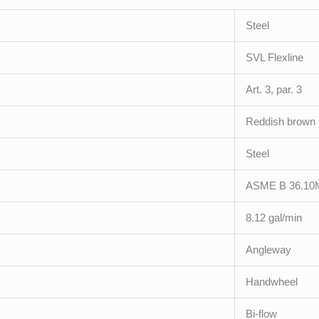
Steel
SVL Flexline
Art. 3, par. 3
Reddish brown
Steel
ASME B 36.1
8.12 gal/min
Angleway
Handwheel
Bi-flow