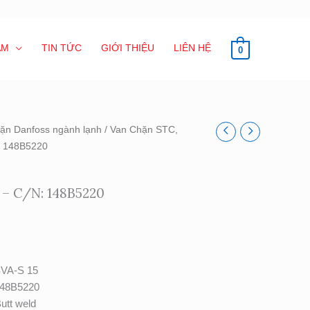
ẨM
TIN TỨC
GIỚI THIỆU
LIÊN HỆ
0
ặn Danfoss ngành lạnh
/
Van Chặn STC,
: 148B5220
 – C/N: 148B5220
VA-S 15
48B5220
utt weld