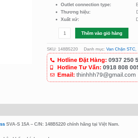
lượng
Outlet connection type:
Butt 
Thương hiệu:
Xuất xứ:
Thêm vào giỏ hàng
SKU:
148B5220
Danh mục:
Van Chặn STC,
Hotline Đặt Hàng:
0937 250 
Hotline Tư Vấn:
0918 808 00
Email:
thinhhh79@gmail.com
oss
SVA-S 15A – C/N: 148B5220
chính hãng tại Việt Nam.