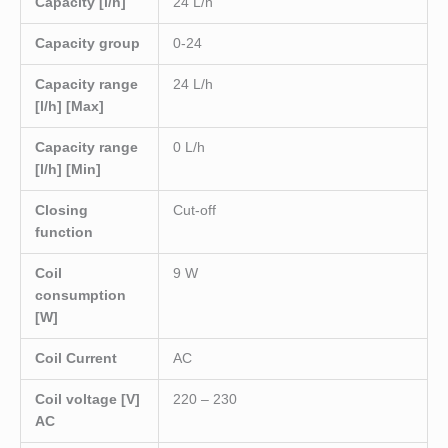
Capacity [l/h]
24 L/h
Capacity group
0-24
Capacity range
24 L/h
[l/h] [Max]
Capacity range
0 L/h
[l/h] [Min]
Closing
Cut-off
function
Coil
9 W
consumption
[W]
Coil Current
AC
Coil voltage [V]
220 – 230
AC