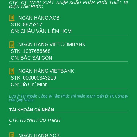
CTK: CT TNHH XUẤT NHẬP KHẨU PHÂN PHỐI THIẾT BỊ
ĐIỆN TÂM PHÚC
NGÂN HÀNG ACB
STK: 8875257
CN: CHÂU VĂN LIÊM HCM
NGÂN HÀNG VIETCOMBANK
STK: 1037656668
CN: BẮC SÀI GÒN
NGÂN HÀNG VIETBANK
STK: 000000343219
CN: Hồ Chí Minh
Lưu ý: Tài khoản Công Ty Tâm Phúc chỉ nhận thanh toán từ TK Công ty
của Quý Khách
TÀI KHOẢN CÁ NHÂN
CTK: HUỲNH HỮU THỊNH
-
NGÂN HÀNG ACB