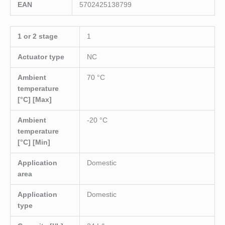
EAN
5702425138799
1 or 2 stage
1
Actuator type
NC
Ambient
70 °C
temperature
[°C] [Max]
Ambient
-20 °C
temperature
[°C] [Min]
Application
Domestic
area
Application
Domestic
type