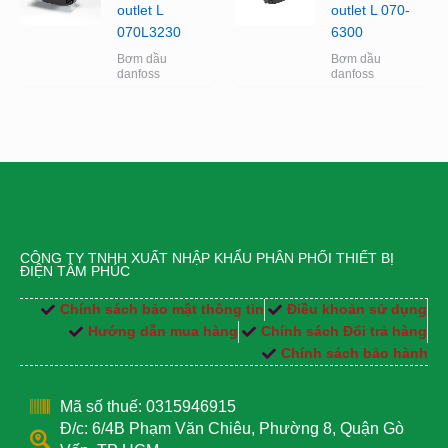
outlet L
outlet L 070-
070L3230
6300
Bơm dầu
Bơm dầu
danfoss
danfoss
CÔNG TY TNHH XUẤT NHẬP KHẨU PHÂN PHỐI THIẾT BỊ
ĐIỆN TÂM PHÚC
Chính sách bảo mật thông tin
Điều khoản sử dụng
Hướng dẫn mua hàng
Chính sách Đổi trả hàng
Chính sách bảo hành
Mã số thuế: 0315946915
Đ/c: 6/4B Phạm Văn Chiêu, Phường 8, Quận Gò