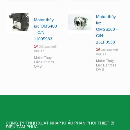
Motor thủy
Motor thủy
lực
lực OMS400
OMSS160 –
– C/N:
C/N:
11095983
151F0538
1
₫
Giá sau thuế
1
₫
Giá sau thuế
VAT:
1
₫
VAT:
1
₫
Motor Thủy
Motor Thủy
Lực Danfoss
Lực Danfoss
OMS
OMS
CÔNG TY TNHH XUẤT NHẬP KHẨU PHÂN PHỐI THIẾT BỊ
ĐIỆN TÂM PHÚC