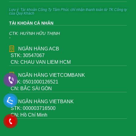
Lưu ý: Tài khoản Công Ty Tâm Phúc chỉ nhận thanh toán từ TK Công ty
của Quý Khách
TÀI KHOẢN CÁ NHÂN
CTK: HUỲNH HỮU THỊNH
-
NGÂN HÀNG ACB
STK: 30547067
CN: CHAU VAN LIEM HCM
NGÂN HÀNG VIETCOMBANK
STK: 0501000126521
CN: BẮC SÀI GÒN
NGÂN HÀNG VIETBANK
STK: 000003716500
CN: Hồ Chí Minh