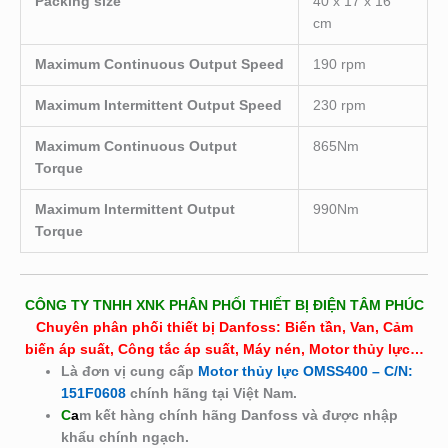
Packing size
40 x 17 x 16
cm
Maximum Continuous Output Speed
190 rpm
Maximum Intermittent Output Speed
230 rpm
Maximum Continuous Output
865Nm
Torque
Maximum Intermittent Output
990Nm
Torque
CÔNG TY TNHH XNK PHÂN PHỐI THIẾT BỊ ĐIỆN TÂM PHÚC
Chuyên phân phối thiết bị Danfoss: Biến tần, Van, Cảm
biến áp suất, Công tắc áp suất, Máy nén, Motor thủy lực…
Là đơn vị cung cấp
Motor thủy lực OMSS400 – C/N:
151F0608
chính hãng tại Việt Nam.
C
a
m kết hàng chính hãng Danfoss và được nhập
khẩu chính ngạch.