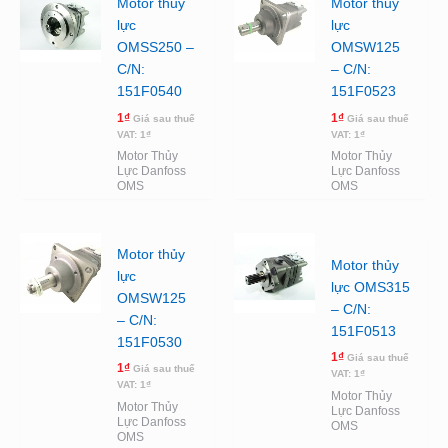
Motor thủy
Motor thủy
lực
lực
OMSS250 –
OMSW125
C/N:
– C/N:
151F0540
151F0523
1
₫
1
₫
Giá sau thuế
Giá sau thuế
VAT:
1
₫
VAT:
1
₫
Motor Thủy
Motor Thủy
Lực Danfoss
Lực Danfoss
OMS
OMS
Motor thủy
Motor thủy
lực
lực OMS315
OMSW125
– C/N:
– C/N:
151F0513
151F0530
1
₫
Giá sau thuế
1
₫
Giá sau thuế
VAT:
1
₫
VAT:
1
₫
Motor Thủy
Motor Thủy
Lực Danfoss
Lực Danfoss
OMS
OMS