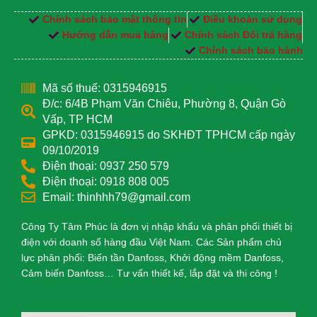
Chính sách bảo mật thông tin
Điều khoản sử dụng
Hướng dẫn mua hàng
Chính sách Đổi trả hàng
Chính sách bảo hành
Mã số thuế: 0315946915
Đ/c: 6/4B Phạm Văn Chiêu, Phường 8, Quận Gò
Vấp, TP HCM
GPKD: 0315946915 do SKHĐT TPHCM cấp ngày
09/10/2019
Điện thoại: 0937 250 579
Điện thoại: 0918 808 005
Email: thinhhh79@gmail.com
Công Ty Tâm Phúc là đơn vị nhập khẩu và phân phối thiết bị
điện với doanh số hàng đầu Việt Nam. Các Sản phẩm chủ
lực phân phối: Biến tần Danfoss, Khởi động mềm Danfoss,
Cảm biến Danfoss… Tư vấn thiết kế, lắp đặt và thi công !