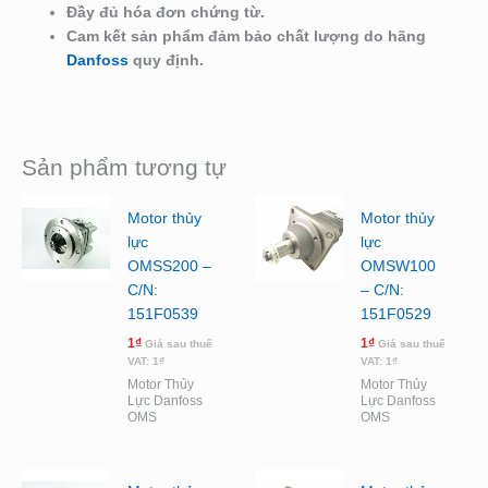
Đầy đủ hóa đơn chứng từ.
Cam kết sản phẩm đảm bảo chất lượng do hãng
Danfoss
quy định.
Sản phẩm tương tự
Motor thủy
Motor thủy
lực
lực
OMSS200 –
OMSW100
C/N:
– C/N:
151F0539
151F0529
1
₫
1
₫
Giá sau thuế
Giá sau thuế
VAT:
1
₫
VAT:
1
₫
Motor Thủy
Motor Thủy
Lực Danfoss
Lực Danfoss
OMS
OMS