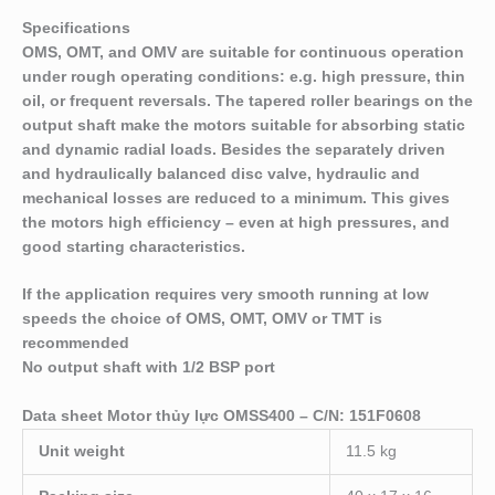
Specifications
OMS, OMT, and OMV are suitable for continuous operation
under rough operating conditions: e.g. high pressure, thin
oil, or frequent reversals. The tapered roller bear­ings on the
output shaft make the motors suitable for absorbing static
and dynamic radial loads. Besides the separately driven
and hydraulically balanced disc valve, hydraulic and
mechanical losses are reduced to a minimum. This gives
the motors high efficiency – even at high pressures, and
good starting characteristics.
If the application requires very smooth running at low
speeds the choice of OMS, OMT, OMV or TMT is
recommended
No output shaft with 1/2 BSP port
Data sheet Motor thủy lực OMSS400 – C/N: 151F0608
Unit weight
11.5 kg