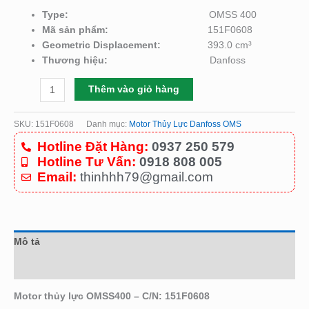
Type:
OMSS 400
Mã sản phẩm:
151F0608
Geometric Displacement:
393.0 cm³
Thương hiệu:
Danfoss
Thêm vào giỏ hàng
SKU:
151F0608
Danh mục:
Motor Thủy Lực Danfoss OMS
Hotline Đặt Hàng:
0937 250 579
Hotline Tư Vấn:
0918 808 005
Email:
thinhhh79@gmail.com
Mô tả
Đánh giá (0)
Motor thủy lực OMSS400 – C/N: 151F0608