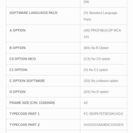
SW.
SOFTWARE LANGUAGE PACK
(X) Standard Language
Pack
A OPTION
(A0) PROFIBUS DP MCA
101
B OPTION
(BX) No B Option
C0 OPTION MCO
(CX) No C0 option
C1 OPTION
(X) No C1 option
C OPTION SOFTWARE
(XX) No software option
D OPTION
(DX) No D option
FRAME SIZE (C/N: 131B0509)
A2
TYPECODE PART 1
FC-302PK75T5E20H1XGX
TYPECODE PART 2
XXXSXXXXA0BXCXXXXDX