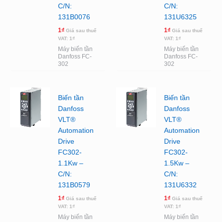
C/N:
C/N:
131B0076
131U6325
1
₫
1
₫
Giá sau thuế
Giá sau thuế
VAT:
1
₫
VAT:
1
₫
Máy biến tần
Máy biến tần
Danfoss FC-
Danfoss FC-
302
302
Biến tần
Biến tần
Danfoss
Danfoss
VLT®
VLT®
Automation
Automation
Drive
Drive
FC302-
FC302-
1.1Kw –
1.5Kw –
C/N:
C/N:
131B0579
131U6332
1
₫
1
₫
Giá sau thuế
Giá sau thuế
VAT:
1
₫
VAT:
1
₫
Máy biến tần
Máy biến tần