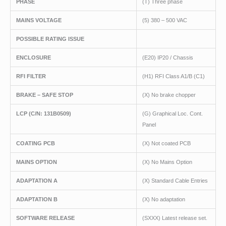
PHASE
(T) Three phase
MAINS VOLTAGE
(5) 380 – 500 VAC
POSSIBLE RATING ISSUE
ENCLOSURE
(E20) IP20 / Chassis
RFI FILTER
(H1) RFI Class A1/B (C1)
BRAKE – SAFE STOP
(X) No brake chopper
LCP
(C/N
: 131B0509)
(G) Graphical Loc. Cont.
Panel
COATING PCB
(X) Not coated PCB
MAINS OPTION
(X) No Mains Option
ADAPTATION A
(X) Standard Cable Entries
ADAPTATION B
(X) No adaptation
SOFTWARE RELEASE
(SXXX) Latest release set.