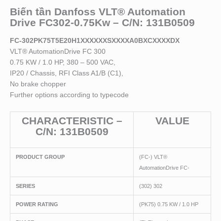
Biến tần Danfoss VLT® Automation
Drive FC302-0.75Kw – C/N: 131B0509
FC-302PK75T5E20H1XXXXXXSXXXXA0BXCXXXXDX
VLT® AutomationDrive FC 300
0.75 KW / 1.0 HP, 380 – 500 VAC,
IP20 / Chassis, RFI Class A1/B (C1),
No brake chopper
Further options according to typecode
CHARACTERISTIC –
VALUE
C/N: 131B0509
PRODUCT GROUP
(FC-) VLT®
AutomationDrive FC-
SERIES
(302) 302
POWER RATING
(PK75) 0.75 KW / 1.0 HP