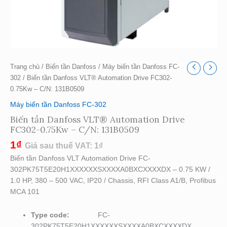
Trang chủ
/
Biến tần Danfoss
/
Máy biến tần Danfoss FC-
302
/ Biến tần Danfoss VLT® Automation Drive FC302-
0.75Kw – C/N: 131B0509
Máy biến tần Danfoss FC-302
Biến tần Danfoss VLT® Automation Drive
FC302-0.75Kw – C/N: 131B0509
1
₫
Giá sau thuế VAT:
1
₫
Biến tần Danfoss VLT Automation Drive FC-
302PK75T5E20H1XXXXXXSXXXXA0BXCXXXXDX – 0.75 KW /
1.0 HP, 380 – 500 VAC, IP20 / Chassis, RFI Class A1/B, Profibus
MCA 101
Type code:
FC-
302PK75T5E20H1XXXXXXSXXXXA0BXCXXXXDX