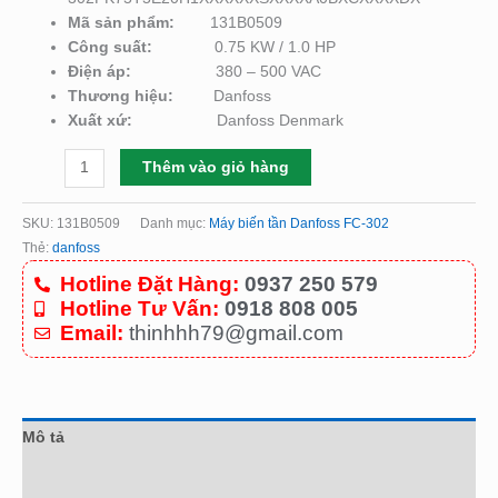
Mã sản phẩm:
131B0509
Công suất:
0.75 KW / 1.0 HP
Điện áp:
380 – 500 VAC
Thương hiệu:
Danfoss
Xuất xứ:
Danfoss Denmark
Thêm vào giỏ hàng
SKU:
131B0509
Danh mục:
Máy biến tần Danfoss FC-302
Thẻ:
danfoss
Hotline Đặt Hàng:
0937 250 579
Hotline Tư Vấn:
0918 808 005
Email:
thinhhh79@gmail.com
Mô tả
Đánh giá (0)