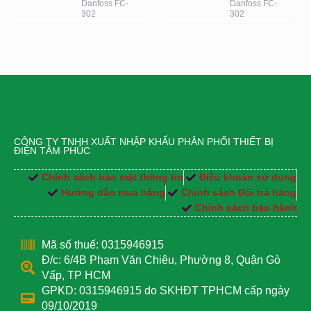
Danfoss FC-
Danfoss FC-
302
302
CÔNG TY TNHH XUẤT NHẬP KHẨU PHÂN PHỐI THIẾT BỊ
ĐIỆN TÂM PHÚC
Chính sách bảo mật thông tin
Điều khoản sử dụng
Hướng dẫn mua hàng
Chính sách Đổi trả hàng
Chính sách bảo hành
Mã số thuế: 0315946915
Đ/c: 6/4B Phạm Văn Chiêu, Phường 8, Quận Gò
Vấp, TP HCM
GPKD: 0315946915 do SKHĐT TPHCM cấp ngày
09/10/2019