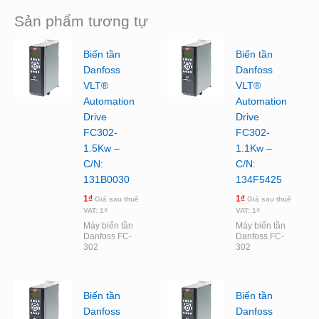
Sản phẩm tương tự
Biến tần
Biến tần
Danfoss
Danfoss
VLT®
VLT®
Automation
Automation
Drive
Drive
FC302-
FC302-
1.5Kw –
1.1Kw –
C/N:
C/N:
131B0030
134F5425
1
₫
1
₫
Giá sau thuế
Giá sau thuế
VAT:
1
₫
VAT:
1
₫
Máy biến tần
Máy biến tần
Danfoss FC-
Danfoss FC-
302
302
Biến tần
Biến tần
Danfoss
Danfoss