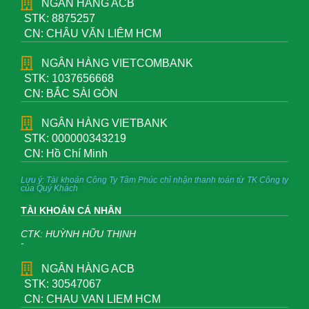
NGÂN HÀNG ACB
STK: 8875257
CN: CHÂU VĂN LIÊM HCM
NGÂN HÀNG VIETCOMBANK
STK: 1037656668
CN: BẮC SÀI GÒN
NGÂN HÀNG VIETBANK
STK: 000000343219
CN: Hồ Chí Minh
Lưu ý: Tài khoản Công Ty Tâm Phúc chỉ nhận thanh toán từ TK Công ty
của Quý Khách
TÀI KHOẢN CÁ NHÂN
CTK: HUỲNH HỮU THỊNH
-
NGÂN HÀNG ACB
STK: 30547067
CN: CHAU VAN LIEM HCM