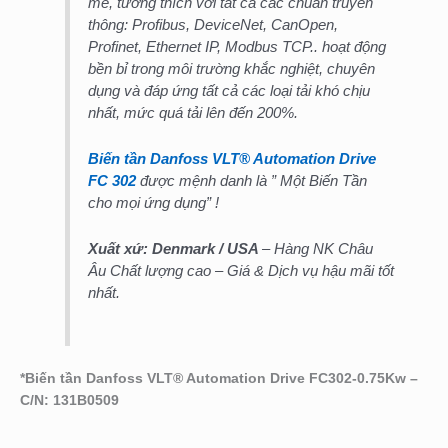
mẽ, tương thích với tất cả các chuẩn truyền
thông: Profibus, DeviceNet, CanOpen,
Profinet, Ethernet IP, Modbus TCP.. hoạt động
bền bỉ trong môi trường khắc nghiệt, chuyên
dụng và đáp ứng tất cả các loại tải khó chịu
nhất, mức quá tải lên đến 200%.
Biến tần Danfoss VLT® Automation Drive
FC 302
được mệnh danh là ” Một Biến Tần
cho mọi ứng dụng” !
Xuất xứ: Denmark
/ USA
– Hàng NK Châu
Âu Chất lượng cao – Giá & Dịch vụ hậu mãi tốt
nhất.
*
Biến tần Danfoss VLT® Automation Drive FC302-0.75Kw –
C/N: 131B0509