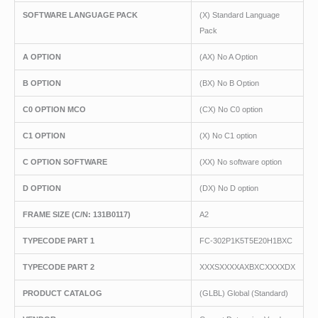
SOFTWARE LANGUAGE PACK
(X) Standard Language
Pack
A OPTION
(AX) No A Option
B OPTION
(BX) No B Option
C0 OPTION MCO
(CX) No C0 option
C1 OPTION
(X) No C1 option
C OPTION SOFTWARE
(XX) No software option
D OPTION
(DX) No D option
FRAME SIZE (C/N: 131B0117)
A2
TYPECODE PART 1
FC-302P1K5T5E20H1BXC
TYPECODE PART 2
XXXSXXXXAXBXCXXXXDX
PRODUCT CATALOG
(GLBL) Global (Standard)