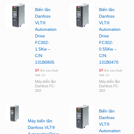
Biến tần
Biến tần
Danfoss
Danfoss
VLT®
VLT®
Automation
Automation
Drive
Drive
FC302-
FC302-
1.5Kw –
0.55Kw –
C/N:
C/N:
131B0805
131B0470
1
₫
1
₫
Giá sau thuế
Giá sau thuế
VAT:
1
₫
VAT:
1
₫
Máy biến tần
Máy biến tần
Danfoss FC-
Danfoss FC-
302
302
Biến tần
Danfoss
Máy biến tần
VLT®
Danfoss VLT®
Automation