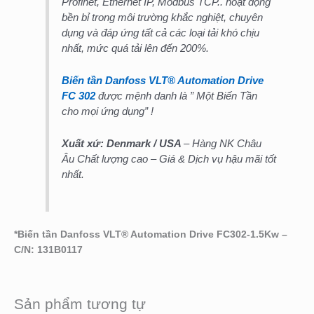
Profinet, Ethernet IP, Modbus TCP.. hoạt động
bền bỉ trong môi trường khắc nghiệt, chuyên
dụng và đáp ứng tất cả các loại tải khó chịu
nhất, mức quá tải lên đến 200%.
Biến tần Danfoss VLT® Automation Drive
FC 302
được mệnh danh là ” Một Biến Tần
cho mọi ứng dụng” !
Xuất xứ: Denmark
/ USA
– Hàng NK Châu
Âu Chất lượng cao – Giá & Dịch vụ hậu mãi tốt
nhất.
*
Biến tần Danfoss VLT® Automation Drive FC302-1.5Kw –
C/N: 131B0117
Sản phẩm tương tự