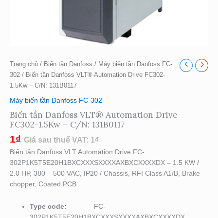
Trang chủ
/
Biến tần Danfoss
/
Máy biến tần Danfoss FC-
302
/ Biến tần Danfoss VLT® Automation Drive FC302-
1.5Kw – C/N: 131B0117
Máy biến tần Danfoss FC-302
Biến tần Danfoss VLT® Automation Drive
FC302-1.5Kw – C/N: 131B0117
1
₫
Giá sau thuế VAT:
1
₫
Biến tần Danfoss VLT Automation Drive FC-
302P1K5T5E20H1BXCXXXSXXXXAXBXCXXXXDX – 1.5 KW /
2.0 HP, 380 – 500 VAC, IP20 / Chassis, RFI Class A1/B, Brake
chopper, Coated PCB
Type code:
FC-
302P1K5T5E20H1BXCXXXSXXXXAXBXCXXXXDX