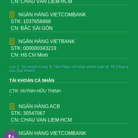
CN: CHÂU VĂN LIÊM HCM
NGÂN HÀNG VIETCOMBANK
STK: 1037656668
CN: BẮC SÀI GÒN
NGÂN HÀNG VIETBANK
STK: 000000343219
CN: Hồ Chí Minh
Lưu ý: Tài khoản Công Ty Tâm Phúc chỉ nhận thanh toán từ TK Công ty
của Quý Khách
TÀI KHOẢN CÁ NHÂN
CTK: HUỲNH HỮU THỊNH
-
NGÂN HÀNG ACB
STK: 30547067
CN: CHAU VAN LIEM HCM
NGÂN HÀNG VIETCOMBANK