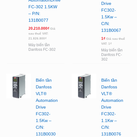
AutomationDrive
Drive
FC-302 1.5KW
FC302-
– P/N:
1.5Kw –
131B0077
C/N:
20.210.000
₫
Giá
131B0067
sau thuế VAT:
1
₫
21.826.800
₫
Giá sau thuế
VAT:
1
₫
Máy biến tần
Danfoss FC-302
Máy biến tần
Danfoss FC-
302
Biến tần
Biến tần
Danfoss
Danfoss
VLT®
VLT®
Automation
Automation
Drive
Drive
FC302-
FC302-
1.5Kw –
1.1Kw –
C/N:
C/N:
131B0030
131B0076