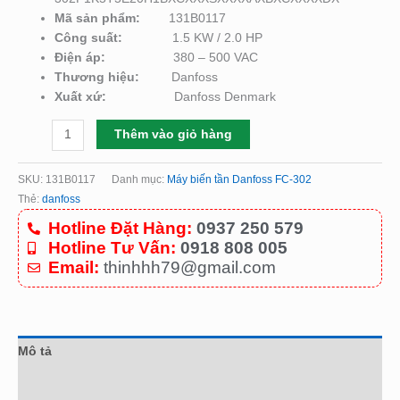
Mã sản phẩm:
131B0117
Công suất:
1.5 KW / 2.0 HP
Điện áp:
380 – 500 VAC
Thương hiệu:
Danfoss
Xuất xứ:
Danfoss Denmark
Thêm vào giỏ hàng
SKU:
131B0117
Danh mục:
Máy biến tần Danfoss FC-302
Thẻ:
danfoss
Hotline Đặt Hàng:
0937 250 579
Hotline Tư Vấn:
0918 808 005
Email:
thinhhh79@gmail.com
Mô tả
Đánh giá (0)