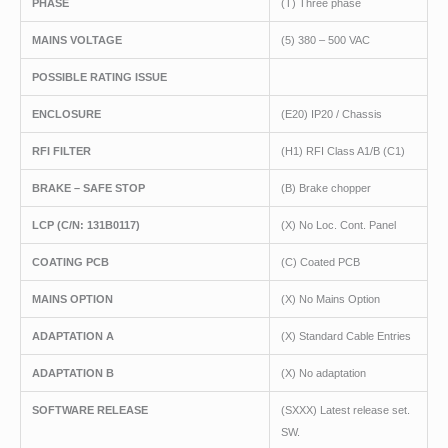
PHASE
(T) Three phase
MAINS VOLTAGE
(5) 380 – 500 VAC
POSSIBLE RATING ISSUE
ENCLOSURE
(E20) IP20 / Chassis
RFI FILTER
(H1) RFI Class A1/B (C1)
BRAKE – SAFE STOP
(B) Brake chopper
LCP
(C/N
: 131B0117)
(X) No Loc. Cont. Panel
COATING PCB
(C) Coated PCB
MAINS OPTION
(X) No Mains Option
ADAPTATION A
(X) Standard Cable Entries
ADAPTATION B
(X) No adaptation
SOFTWARE RELEASE
(SXXX) Latest release set.
SW.