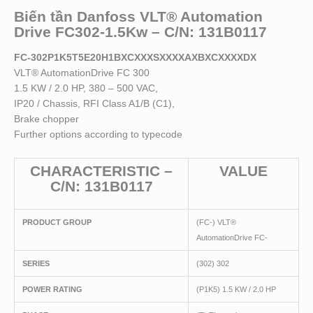
Biến tần Danfoss VLT® Automation
Drive FC302-1.5Kw – C/N: 131B0117
FC-302P1K5T5E20H1BXCXXXSXXXXAXBXCXXXXDX
VLT® AutomationDrive FC 300
1.5 KW / 2.0 HP, 380 – 500 VAC,
IP20 / Chassis, RFI Class A1/B (C1),
Brake chopper
Further options according to typecode
CHARACTERISTIC –
VALUE
C/N: 131B0117
PRODUCT GROUP
(FC-) VLT®
AutomationDrive FC-
SERIES
(302) 302
POWER RATING
(P1K5) 1.5 KW / 2.0 HP