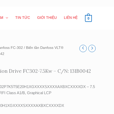
ẨM
TIN TỨC
GIỚI THIỆU
LIÊN HỆ
0
anfoss FC-302
/ Biến tần Danfoss VLT®
042
ion Drive FC302-7.5Kw – C/N: 131B0042
e FC-302P7K5T5E20H1XGXXXXSXXXXAXBXCXXXXDX – 7.5
 RFI Class A1/B, Graphical LCP
E20H1XGXXXXSXXXXAXBXCXXXXDX