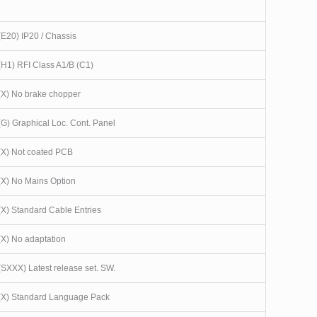
(E20) IP20 / Chassis
(H1) RFI Class A1/B (C1)
(X) No brake chopper
(G) Graphical Loc. Cont. Panel
(X) Not coated PCB
(X) No Mains Option
(X) Standard Cable Entries
(X) No adaptation
(SXXX) Latest release set. SW.
(X) Standard Language Pack