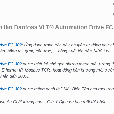
n tần Danfoss VLT® Automation Drive FC
ive FC 302
: Ứng dụng trong các dây chuyền tự động như c
ền, băng tải, quạt, cầu trục,… công suất lên đến 1400 Kw.
rive FC 302
được thiết kế nhỏ gọn nhưng mạnh mẽ, tương thí
 Ethernet IP, Modbus TCP.. hoạt động bền bỉ trong môi trườ
ải lên đến 200%.
ive FC 302
được mệnh danh là ” Một Biến Tần cho mọi ứng 
u Âu Chất lượng cao – Giá & Dịch vụ hậu mãi tốt nhất.