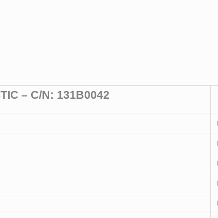
IC – C/N: 131B0042