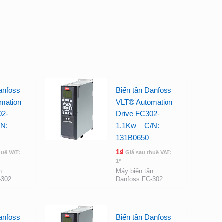
anfoss
Biến tần Danfoss
mation
VLT® Automation
02-
Drive FC302-
/N:
1.1Kw – C/N:
131B0650
1
₫
huế VAT:
Giá sau thuế VAT:
1
₫
n
Máy biến tần
-302
Danfoss FC-302
anfoss
Biến tần Danfoss