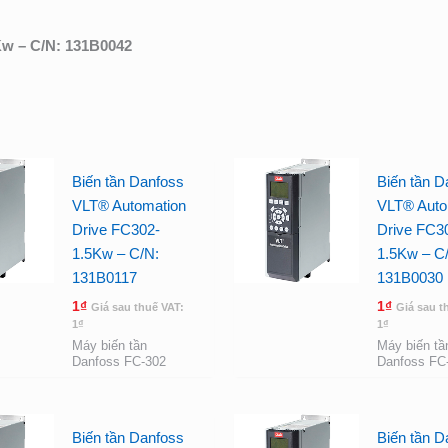
Kw – C/N: 131B0042
Biến tần Danfoss
Biến tần D
VLT® Automation
VLT® Auto
Drive FC302-
Drive FC3
1.5Kw – C/N:
1.5Kw – C
131B0117
131B0030
1
₫
1
₫
Giá sau thuế VAT:
Giá sau t
1
₫
1
₫
Máy biến tần
Máy biến tầ
Danfoss FC-302
Danfoss FC
Biến tần Danfoss
Biến tần D