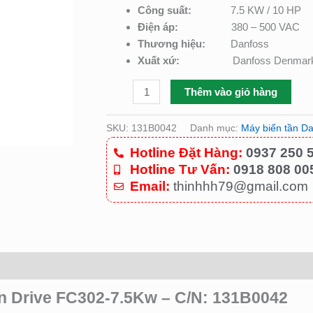
số
Công suất:
7.5 KW / 10 HP
lượng
Điện áp:
380 – 500 VAC
Thương hiệu:
Danfoss
Xuất xứ:
Danfoss Denmar
Thêm vào giỏ hàng
SKU:
131B0042
Danh mục:
Máy biến tần D
Hotline Đặt Hàng:
0937 250 
Hotline Tư Vấn:
0918 808 00
Email:
thinhhh79@gmail.com
n Drive FC302-7.5Kw – C/N: 131B0042