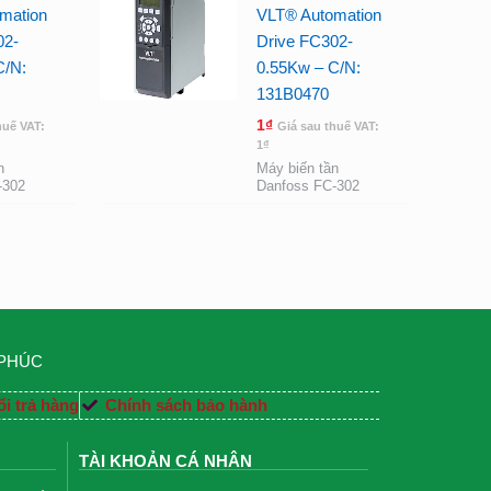
mation
VLT® Automation
02-
Drive FC302-
C/N:
0.55Kw – C/N:
131B0470
1
₫
huế VAT:
Giá sau thuế VAT:
1
₫
n
Máy biến tần
-302
Danfoss FC-302
 PHÚC
i trả hàng
Chính sách bảo hành
TÀI KHOẢN CÁ NHÂN