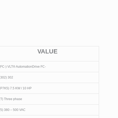
VALUE
(FC-) VLT® AutomationDrive FC-
(302) 302
(P7K5) 7.5 KW / 10 HP
(T) Three phase
(5) 380 – 500 VAC