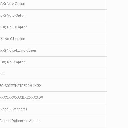
(AX) No A Option
(BX) No B Option
(CX) No C0 option
(X) No C1 option
(XX) No software option
(DX) No D option
A3
FC-302P7K5T5E20H1XGX
XXXSXXXXAXBXCXXXXDX
Global (Standard)
Cannot Determine Vendor