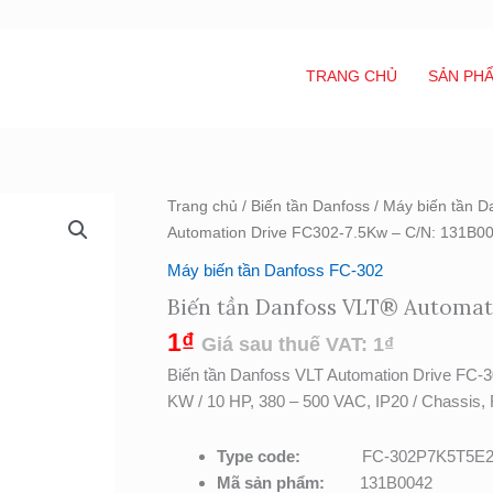
TRANG CHỦ
SẢN PH
Biến
Trang chủ
/
Biến tần Danfoss
/
Máy biến tần D
tần
Automation Drive FC302-7.5Kw – C/N: 131B0
Danfoss
Máy biến tần Danfoss FC-302
VLT®
Biến tần Danfoss VLT® Automat
Automation
Drive
1
₫
Giá sau thuế VAT:
1
₫
FC302-
Biến tần Danfoss VLT Automation Driv
7.5Kw
KW / 10 HP, 380 – 500 VAC, IP20 / Chassis,
-
C/N:
Type code:
FC-302P7K5T5
131B0042
Mã sản phẩm:
131B0042