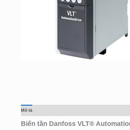
Mô tả
Đánh giá (0)
Biến tần Danfoss VLT® Automatio