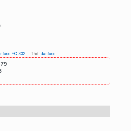
k
anfoss FC-302
Thẻ:
danfoss
579
5