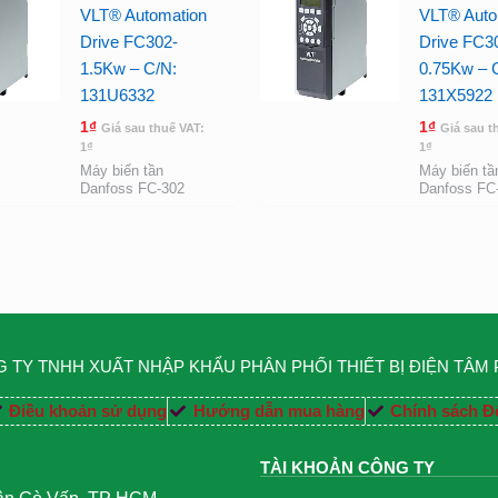
VLT® Automation
VLT® Auto
Drive FC302-
Drive FC3
1.5Kw – C/N:
0.75Kw – 
131U6332
131X5922
1
₫
1
₫
Giá sau thuế VAT:
Giá sau t
1
₫
1
₫
Máy biến tần
Máy biến tầ
Danfoss FC-302
Danfoss FC
 TY TNHH XUẤT NHẬP KHẨU PHÂN PHỐI THIẾT BỊ ĐIỆN TÂM
Điều khoản sử dụng
Hướng dẫn mua hàng
Chính sách Đổ
TÀI KHOẢN CÔNG TY