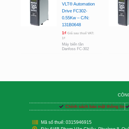
VLT® Automation
Drive FC302-
0.55Kw – C/N:
131B0648
1
₫
Giá sau thuế VAT:
1
₫
Máy biến tần
Danfoss FC-302
CÔNG
Chính sách bảo mật thông tin
Mã số thuế: 0315946915