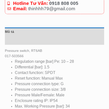
Hotline Tư Vấn:
0918 808 005
Email:
thinhhh79@gmail.com
Mô tả
Đánh giá (0)
Pressure switch, RT6AB
017-503566
Regulation range [bar] Pe: 10 – 28
Differential [bar]: 1.5
Contact function: SPDT
Reset function: Manual Max
Pressure connection type: G
Pressure connection size: 3/8
Pressure Male/Female: Male
Enclosure rating IP: IP54
Max. Working Pressure [bar]: 34