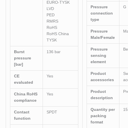
EURO-TYSK
Pressure
G
LVD
connection
PED
type
RMRS
RoHS
Pressure
Ma
RoHS China
Male/Female
TYSK
Pressure
Be
Burst
136 bar
sensing
pressure
element
[bar]
Product
Sw
CE
Yes
accessories
ac
evaluated
Product
Pr
China RoHS
Yes
description
compliance
Quantity per
15
Contact
SPDT
packing
function
format