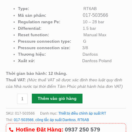
Type:
RT6AB
017-503566
Mã sản phẩm:
Regulation range Pe:
10 – 28 bar
Differential:
1.5 bar
Reset function:
Manual Max
Pressure connection type:
G
Pressure connection size:
3/8
Thương hiệu:
Danfoss
Xuất xứ:
Danfoss Poland
Thời gian bảo hành: 12 tháng.
Thuế VAT:
(Mức thuế VAT sẽ được xác định theo luật quy định
của Nhà nước tại thời điểm Tâm Phúc phát hành hóa đơn VAT)
Thêm vào giỏ hàng
SKU:
017-503566
Danh mục:
Thiết bị điều chỉnh áp suất RT
Thẻ:
017-503566
,
công tắc áp suất Danfoss
,
RT6AB
Hotline Đặt Hàng:
0937 250 579