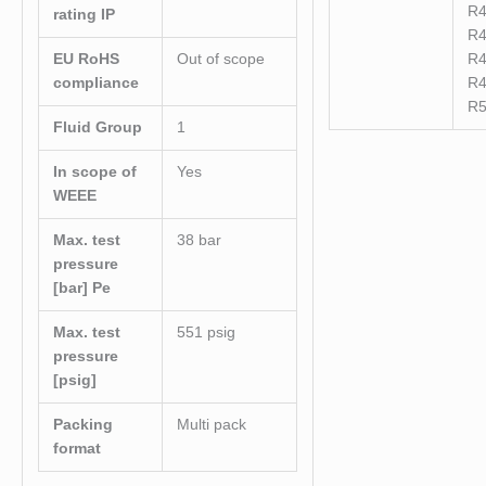
R
rating IP
R
EU RoHS
Out of scope
R
compliance
R
R
Fluid Group
1
In scope of
Yes
WEEE
Max. test
38 bar
pressure
[bar] Pe
Max. test
551 psig
pressure
[psig]
Packing
Multi pack
format