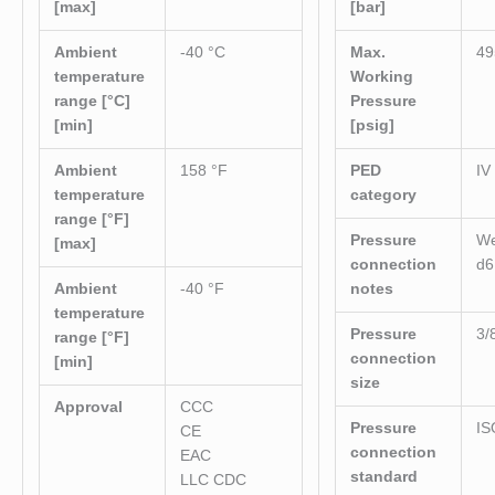
[max]
[bar]
Ambient
-40 °C
Max.
49
temperature
Working
range [°C]
Pressure
[min]
[psig]
Ambient
158 °F
PED
IV
temperature
category
range [°F]
Pressure
We
[max]
connection
d6
Ambient
-40 °F
notes
temperature
Pressure
3/
range [°F]
connection
[min]
size
Approval
CCC
Pressure
IS
CE
connection
EAC
standard
LLC CDC