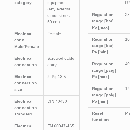
category
equipment
R
(any external
Regulation
28
dimension <
range [bar]
50 cm)
Pe [max]
Electrical
Female
Regulation
10
conn.
range [bar]
Male/Female
Pe [min]
Electrical
Screwed cable
Regulation
40
connection
entry
range [psig]
Electrical
2xPg 13.5
Pe [max]
connection
Regulation
14
size
range [psig]
Electrical
DIN 40430
Pe [min]
connection
Reset
Ma
standard
function
Electrical
EN 60947-4/-5