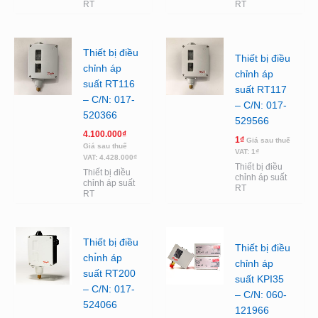
RT
RT
Thiết bị điều
Thiết bị điều
chỉnh áp
chỉnh áp
suất RT116
suất RT117
– C/N: 017-
– C/N: 017-
520366
529566
4.100.000
₫
1
₫
Giá sau thuế
Giá sau thuế
VAT:
1
₫
VAT:
4.428.000
₫
Thiết bị điều
Thiết bị điều
chỉnh áp suất
chỉnh áp suất
RT
RT
Thiết bị điều
Thiết bị điều
chı̉nh áp
chỉnh áp
suất RT200
suất KPI35
– C/N: 017-
– C/N: 060-
524066
121966