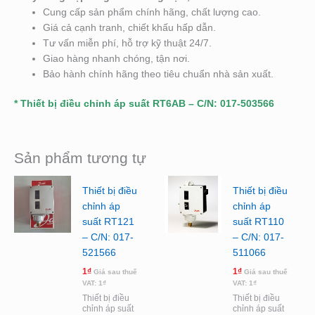
Cung cấp sản phẩm chính hãng, chất lượng cao.
Giá cả cạnh tranh, chiết khấu hấp dẫn.
Tư vấn miễn phí, hỗ trợ kỹ thuật 24/7.
Giao hàng nhanh chóng, tận nơi.
Bảo hành chính hãng theo tiêu chuẩn nhà sản xuất.
* Thiết bị điều chỉnh áp suất RT6AB – C/N: 017-503566
Sản phẩm tương tự
Thiết bị điều
Thiết bị điều
chỉnh áp
chỉnh áp
suất RT121
suất RT110
– C/N: 017-
– C/N: 017-
521566
511066
1
₫
1
₫
Giá sau thuế
Giá sau thuế
VAT:
1
₫
VAT:
1
₫
Thiết bị điều
Thiết bị điều
chỉnh áp suất
chỉnh áp suất