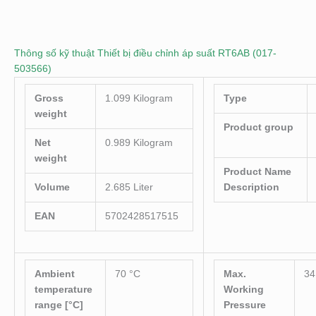
Thông số kỹ thuật Thiết bị điều chỉnh áp suất RT6AB (017-
503566)
Gross
1.099 Kilogram
Type
weight
Product group
Net
0.989 Kilogram
weight
Product Name
Volume
2.685 Liter
Description
EAN
5702428517515
Ambient
70 °C
Max.
34
temperature
Working
range [°C]
Pressure