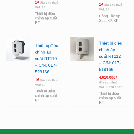
1
₫
Giá sau thuế
1
₫
Giá sau thuế
VAT:
1
₫
VAT:
1
₫
Thiết bị điều
Công Tắc Áp
chỉnh áp suất
Suất KP, KPI
RT
Thiết bị điều
Thiết bị điều
chỉnh áp
chỉnh áp
suất RT112
suất RT110
– C/N: 017-
– C/N: 017-
519166
529166
4.610.000
₫
1
₫
Giá sau thuế
Giá sau thuế
VAT:
1
₫
VAT:
4.978.800
₫
Thiết bị điều
Thiết bị điều
chỉnh áp suất
chỉnh áp suất
RT
RT