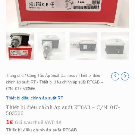
Trang chủ
/
Công Tắc Áp Suất Danfoss
/
Thiết bị điều
chỉnh áp suất RT
/ Thiết bị điều chı̉nh áp suất RT6AB –
C/N: 017-503566
Thiết bị điều chỉnh áp suất RT
Thiết bị điều chı̉nh áp suất RT6AB – C/N: 017-
503566
1
₫
Giá sau thuế VAT:
1
₫
Thiết bị điều chı̉nh áp suất RT6AB