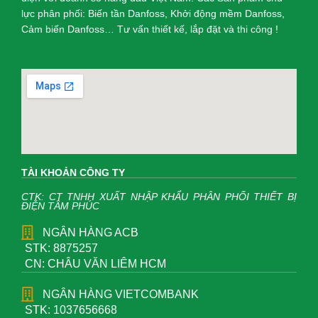
lực phân phối: Biến tần Danfoss, Khởi động mềm Danfoss,
Cảm biến Danfoss… Tư vấn thiết kế, lắp đặt và thi công !
TÀI KHOẢN CÔNG TY
CTK: CT TNHH XUẤT NHẬP KHẨU PHÂN PHỐI THIẾT BỊ
ĐIỆN TÂM PHÚC
NGÂN HÀNG ACB
STK: 8875257
CN: CHÂU VĂN LIÊM HCM
NGÂN HÀNG VIETCOMBANK
STK: 1037656668