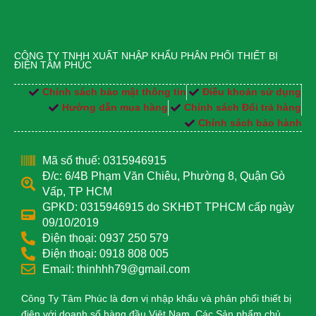
CÔNG TY TNHH XUẤT NHẬP KHẨU PHÂN PHỐI THIẾT BỊ
ĐIỆN TÂM PHÚC
Chính sách bảo mật thông tin
Điều khoản sử dụng
Hướng dẫn mua hàng
Chính sách Đổi trả hàng
Chính sách bảo hành
Mã số thuế: 0315946915
Đ/c: 6/4B Phạm Văn Chiêu, Phường 8, Quận Gò
Vấp, TP HCM
GPKD: 0315946915 do SKHĐT TPHCM cấp ngày
09/10/2019
Điện thoại: 0937 250 579
Điện thoại: 0918 808 005
Email: thinhhh79@gmail.com
Công Ty Tâm Phúc là đơn vị nhập khẩu và phân phối thiết bị
điện với doanh số hàng đầu Việt Nam. Các Sản phẩm chủ