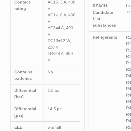
Contact
AC15=3 A, 400
REACH
Le
rating
V
Candidate
74
AC1=10 A, 400
List
V
substances
AC3=4 A, 400
V
Refrigerants
R
DC13=12 W,
R
220 V
R
LR=28 A, 400
R
V
R
R
Contains
No
R
batteries
R
R
Differential
1.5 bar
R
[bar]
R
R
Differential
14.5 psi
R
[psi]
R
EEE
5 small
R