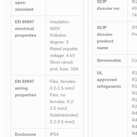
SCIP
f6
spec.
dossier no.
43
standard
74
EN 60947
Insulation:
SCIP
R
electrical
400V
dossier
Pr
properties
Pollution
product
degree: 3
name
Rated impulse
voltage: 4 kV
Serviceable
Co
Short circuit
prot, fuse: 10A
UL
R
approved
R
EN 60947
Flex, ferrules:
refrigerants
R
wiring
0.2-1.5 mm2
R
properties
Flex, no
R
ferrules: 0.2-
R
2.5 mm2
R
Solid/stranded:
R
0.2-2.5 mm2
R
R
Enclosure
IP54