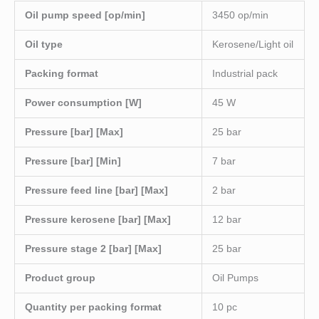
Oil pump speed [op/min]
3450 op/min
Oil type
Kerosene/Light oil
Packing format
Industrial pack
Power consumption [W]
45 W
Pressure [bar] [Max]
25 bar
Pressure [bar] [Min]
7 bar
Pressure feed line [bar] [Max]
2 bar
Pressure kerosene [bar] [Max]
12 bar
Pressure stage 2 [bar] [Max]
25 bar
Product group
Oil Pumps
Quantity per packing format
10 pc