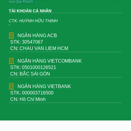
của Quý Khách
TÀI KHOẢN CÁ NHÂN
CTK: HUỲNH HỮU THỊNH
-
NGÂN HÀNG ACB
STK: 30547067
CN: CHAU VAN LIEM HCM
NGÂN HÀNG VIETCOMBANK
STK: 0501000126521
CN: BẮC SÀI GÒN
NGÂN HÀNG VIETBANK
STK: 000003716500
CN: Hồ Chí Minh