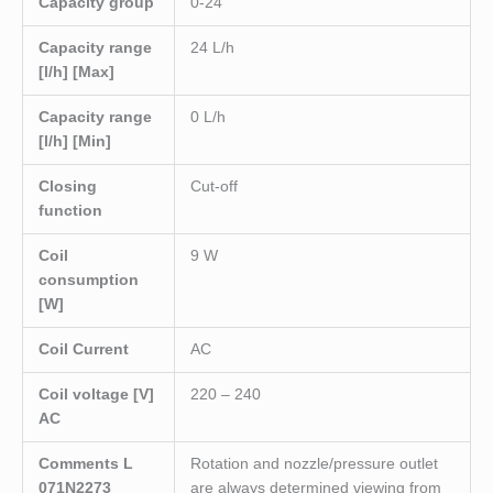
Capacity group
0-24
Capacity range
24 L/h
[l/h] [Max]
Capacity range
0 L/h
[l/h] [Min]
Closing
Cut-off
function
Coil
9 W
consumption
[W]
Coil Current
AC
Coil voltage [V]
220 – 240
AC
Comments L
Rotation and nozzle/pressure outlet
071N2273
are always determined viewing from