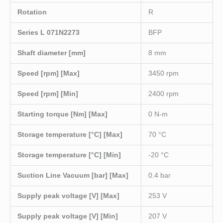
Rotation
R
Series L 071N2273
BFP
Shaft diameter [mm]
8 mm
Speed [rpm] [Max]
3450 rpm
Speed [rpm] [Min]
2400 rpm
Starting torque [Nm] [Max]
0 N-m
Storage temperature [°C] [Max]
70 °C
Storage temperature [°C] [Min]
-20 °C
Suction Line Vacuum [bar] [Max]
0.4 bar
Supply peak voltage [V] [Max]
253 V
Supply peak voltage [V] [Min]
207 V