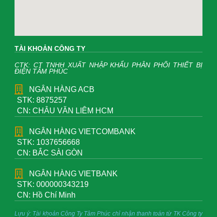
TÀI KHOẢN CÔNG TY
CTK: CT TNHH XUẤT NHẬP KHẨU PHÂN PHỐI THIẾT BỊ
ĐIỆN TÂM PHÚC
NGÂN HÀNG ACB
STK: 8875257
CN: CHÂU VĂN LIÊM HCM
NGÂN HÀNG VIETCOMBANK
STK: 1037656668
CN: BẮC SÀI GÒN
NGÂN HÀNG VIETBANK
STK: 000000343219
CN: Hồ Chí Minh
Lưu ý: Tài khoản Công Ty Tâm Phúc chỉ nhận thanh toán từ TK Công ty