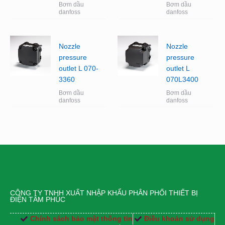
Bơm dầu
Bơm dầu
danfoss
danfoss
Nozzle
Nozzle
pressure
pressure
outlet L 070-
outlet L
3360
070L3400
Bơm dầu
Bơm dầu
danfoss
danfoss
CÔNG TY TNHH XUẤT NHẬP KHẨU PHÂN PHỐI THIẾT BỊ
ĐIỆN TÂM PHÚC
Chính sách bảo mật thông tin
Điều khoản sử dụng