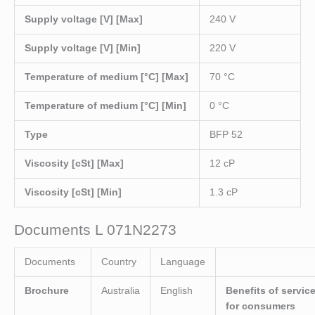
Supply voltage [V] [Max]
240 V
Supply voltage [V] [Min]
220 V
Temperature of medium [°C] [Max]
70 °C
Temperature of medium [°C] [Min]
0 °C
Type
BFP 52
Viscosity [cSt] [Max]
12 cP
Viscosity [cSt] [Min]
1.3 cP
Documents L 071N2273
Documents
Country
Language
Brochure
Australia
English
Benefits of servic
for consumers