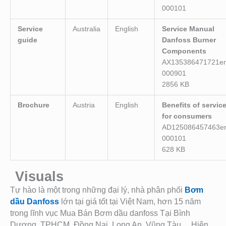
000101
Service
Australia
English
Service Manual
guide
Danfoss Burner
Components
AX135386471721en
000901
2856 KB
Brochure
Austria
English
Benefits of servic
for consumers
AD125086457463e
000101
628 KB
Visuals
Tự hào là một trong những đại lý, nhà phân phối
Bơm
dầu Danfoss
lớn tại giá tốt tại Việt Nam, hơn 15 năm
trong lĩnh vục Mua Bán Bơm dầu danfoss Tại Bình
Dương, TPHCM, Đồng Nai, Long An, Vũng Tàu… Hiện