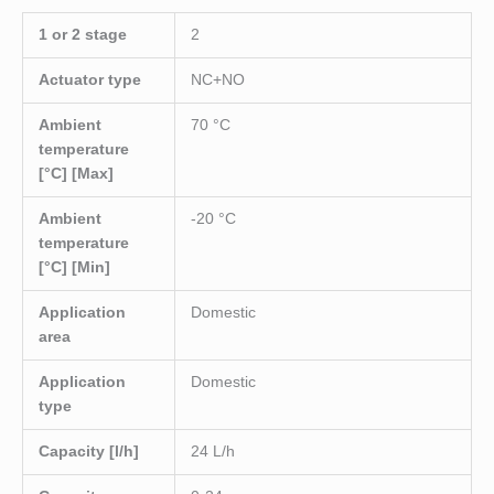
1 or 2 stage
2
Actuator type
NC+NO
Ambient
70 °C
temperature
[°C] [Max]
Ambient
-20 °C
temperature
[°C] [Min]
Application
Domestic
area
Application
Domestic
type
Capacity [l/h]
24 L/h