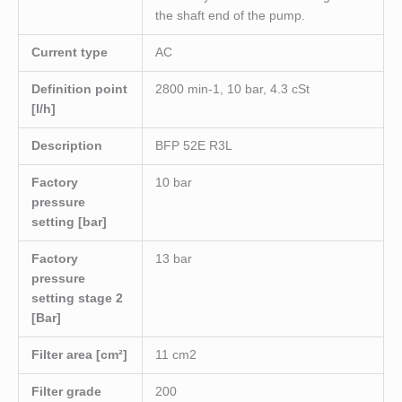
the shaft end of the pump.
Current type
AC
Definition point
2800 min-1, 10 bar, 4.3 cSt
[l/h]
Description
BFP 52E R3L
Factory
10 bar
pressure
setting [bar]
Factory
13 bar
pressure
setting stage 2
[Bar]
Filter area [cm²]
11 cm2
Filter grade
200