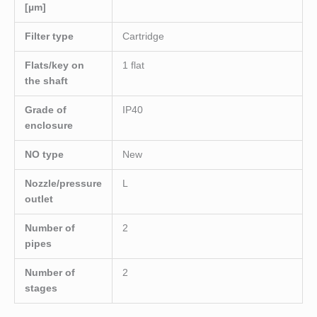
[µm]
Filter type
Cartridge
Flats/key on
1 flat
the shaft
Grade of
IP40
enclosure
NO type
New
Nozzle/pressure
L
outlet
Number of
2
pipes
Number of
2
stages