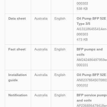
000302
538 KB
Data sheet
Australia
English
Oil Pump BFP 52E
Type 3/5
AI131186455414en
000303
473 KB
Fact sheet
Australia
English
BFP pumps and
coils
AM242486497959e
000101
Installation
Australia
English
Oil Pump BFP 52E
guide
AN0237864507080
000202
Notification
Australia
English
BFP service pump
and coils
AP236886479418en