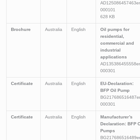
AD125086457463e
000101
628 KB
Brochure
Australia
English
Oil pumps for
residential,
commercial and
industrial
applications
AD135386455558e
000301
Certificate
Australia
English
EU-Declaration:
BFP Oil Pump
BG217686516487e
000301
Certificate
Australia
English
Manufacturer’s
Declaration: BFP O
Pumps
BG217686516489e