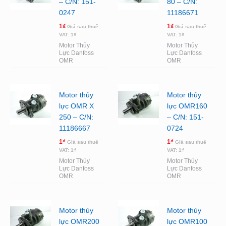
– C/N: 151-
80 – C/N:
0247
11186671
1
₫
1
₫
Giá sau thuế
Giá sau thuế
VAT:
1
₫
VAT:
1
₫
Motor Thủy
Motor Thủy
Lực Danfoss
Lực Danfoss
OMR
OMR
Motor thủy
Motor thủy
lực OMR X
lực OMR160
250 – C/N:
– C/N: 151-
11186667
0724
1
₫
1
₫
Giá sau thuế
Giá sau thuế
VAT:
1
₫
VAT:
1
₫
Motor Thủy
Motor Thủy
Lực Danfoss
Lực Danfoss
OMR
OMR
Motor thủy
Motor thủy
lực OMR200
lực OMR100