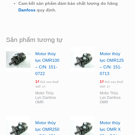
Cam kết sản phẩm đảm bảo chất lượng do hãng
Danfoss
quy định.
Sản phẩm tương tự
Motor thủy
Motor thủy
lực OMR100
lực OMR125
– C/N: 151-
– C/N: 151-
0722
0713
1
₫
1
₫
Giá sau thuế
Giá sau thuế
VAT:
1
₫
VAT:
1
₫
Motor Thủy
Motor Thủy
Lực Danfoss
Lực Danfoss
OMR
OMR
Motor thủy
Motor thủy
lực OMR250
lực OMR X