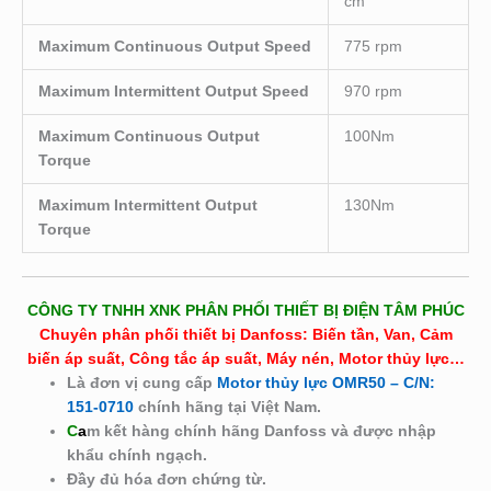
cm
Maximum Continuous Output Speed
775 rpm
Maximum Intermittent Output Speed
970 rpm
Maximum Continuous Output
100Nm
Torque
Maximum Intermittent Output
130Nm
Torque
CÔNG TY TNHH XNK PHÂN PHỐI THIẾT BỊ ĐIỆN TÂM PHÚC
Chuyên phân phối thiết bị Danfoss: Biến tần, Van, Cảm
biến áp suất, Công tắc áp suất, Máy nén, Motor thủy lực…
Là đơn vị cung cấp
Motor thủy lực OMR50 – C/N:
151-0710
chính hãng tại Việt Nam.
C
a
m kết hàng chính hãng Danfoss và được nhập
khẩu chính ngạch.
Đầy đủ hóa đơn chứng từ.