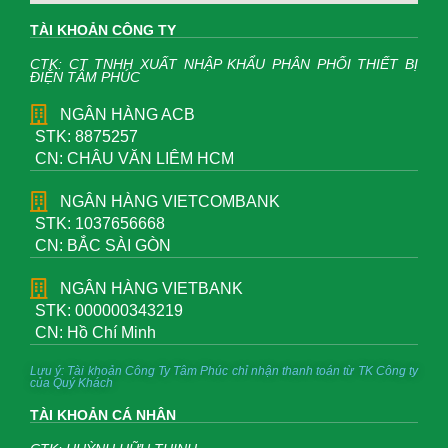
TÀI KHOẢN CÔNG TY
CTK: CT TNHH XUẤT NHẬP KHẨU PHÂN PHỐI THIẾT BỊ
ĐIỆN TÂM PHÚC
NGÂN HÀNG ACB
STK: 8875257
CN: CHÂU VĂN LIÊM HCM
NGÂN HÀNG VIETCOMBANK
STK: 1037656668
CN: BẮC SÀI GÒN
NGÂN HÀNG VIETBANK
STK: 000000343219
CN: Hồ Chí Minh
Lưu ý: Tài khoản Công Ty Tâm Phúc chỉ nhận thanh toán từ TK Công ty
của Quý Khách
TÀI KHOẢN CÁ NHÂN