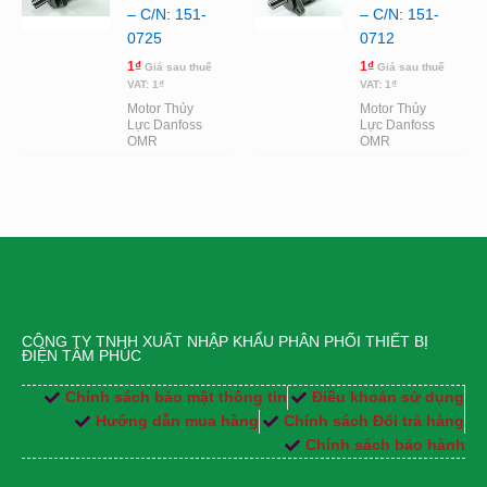
– C/N: 151-
– C/N: 151-
0725
0712
1
₫
1
₫
Giá sau thuế
Giá sau thuế
VAT:
1
₫
VAT:
1
₫
Motor Thủy
Motor Thủy
Lực Danfoss
Lực Danfoss
OMR
OMR
CÔNG TY TNHH XUẤT NHẬP KHẨU PHÂN PHỐI THIẾT BỊ
ĐIỆN TÂM PHÚC
Chính sách bảo mật thông tin
Điều khoản sử dụng
Hướng dẫn mua hàng
Chính sách Đổi trả hàng
Chính sách bảo hành