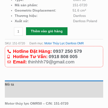
Mã sản phẩm:
151-0720
Geometric Displacement:
51.6 cm³
Thương hiệu:
Danfoss
Xuất xứ:
Danfoss Poland
Thêm vào giỏ hàng
SKU:
151-0720
Danh mục:
Motor Thủy Lực Danfoss OMR
Hotline Đặt Hàng:
0937 250 579
Hotline Tư Vấn:
0918 808 005
Email:
thinhhh79@gmail.com
Mô tả
Đánh giá (0)
Motor thủy lực OMR50 – C/N: 151-0720