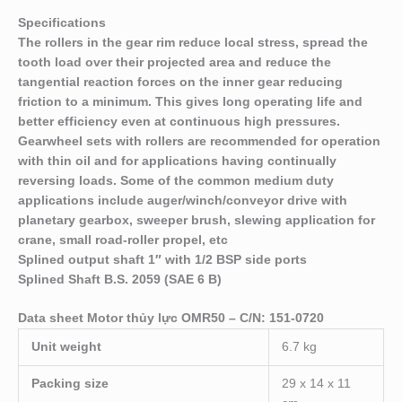
Specifications
The rollers in the gear rim reduce local stress, spread the
tooth load over their projected area and reduce the
tangential reaction forces on the inner gear reducing
friction to a minimum. This gives long operating life and
better efficiency even at continuous high pressures.
Gearwheel sets with rollers are recommended for operation
with thin oil and for applications having continually
reversing loads. Some of the common medium duty
applications include auger/winch/conveyor drive with
planetary gearbox, sweeper brush, slewing application for
crane, small road-roller propel, etc
Splined output shaft 1″ with 1/2 BSP side ports
Splined Shaft B.S. 2059 (SAE 6 B)
Data sheet Motor thủy lực OMR50 – C/N: 151-0720
Unit weight
6.7 kg
Packing size
29 x 14 x 11