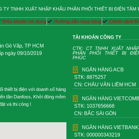
 TY TNHH XUẤT NHẬP KHẨU PHÂN PHỐI THIẾT BỊ ĐIỆN TÂM
Điều khoản sử dụng
Hướng dẫn mua hàng
Chính sách Đổ
TÀI KHOẢN CÔNG TY
uận Gò Vấp, TP HCM
CTK: CT TNHH XUẤT NHẬ
PHÂN PHỐI THIẾT BỊ ĐI
 ngày 09/10/2019
PHÚC
NGÂN HÀNG ACB
STK: 8875257
CN: CHÂU VĂN LIÊM HCM
 thiết bị điện với doanh số hàng
iến tần Danfoss, Khởi động mềm
NGÂN HÀNG VIETCOM
t và thi công !
STK: 1037656668
CN: BẮC SÀI GÒN
NGÂN HÀNG VIETBANK
STK: 000000343219