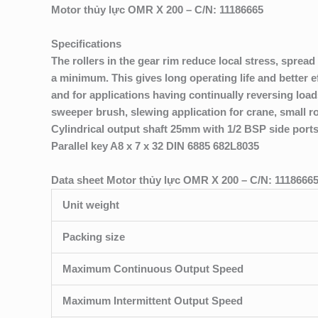
Motor thủy lực OMR X 200 – C/N: 11186665
Specifications
The rollers in the gear rim reduce local stress, spread
a minimum. This gives long operating life and better 
and for applications having continually reversing lo
sweeper brush, slewing application for crane, small ro
Cylindrical output shaft 25mm with 1/2 BSP side port
Parallel key A8 x 7 x 32 DIN 6885 682L8035
Data sheet Motor thủy lực OMR X 200 – C/N: 1118666
Unit weight
Packing size
Maximum Continuous Output Speed
Maximum Intermittent Output Speed