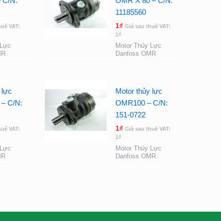
 C/N:
OMR X 80 – C/N:
11185560
1
₫
huế VAT:
Giá sau thuế VAT:
1
₫
 Lực
Motor Thủy Lực
MR
Danfoss OMR
 lực
Motor thủy lực
– C/N:
OMR100 – C/N:
151-0722
1
₫
huế VAT:
Giá sau thuế VAT:
1
₫
 Lực
Motor Thủy Lực
MR
Danfoss OMR