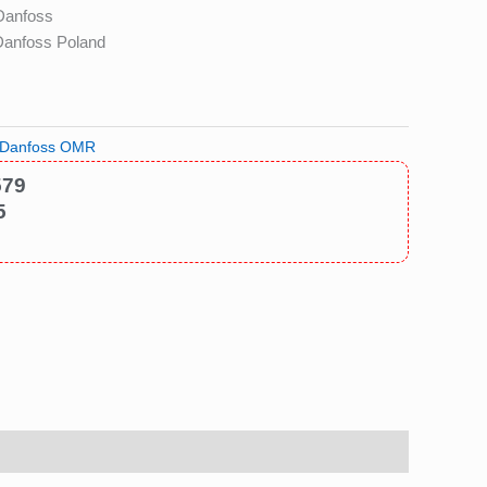
Danfoss
Danfoss Poland
 Danfoss OMR
579
5