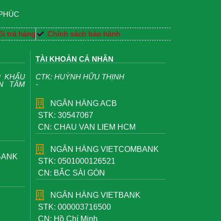
 PHÚC
i trả hàng
Chính sách bảo hành
TÀI KHOẢN CÁ NHÂN
P KHẨU
CTK: HUỲNH HỮU THỊNH
ỆN TÂM
-
NGÂN HÀNG ACB
STK: 30547067
CN: CHAU VAN LIEM HCM
NGÂN HÀNG VIETCOMBANK
BANK
STK: 0501000126521
CN: BẮC SÀI GÒN
NGÂN HÀNG VIETBANK
STK: 000003716500
CN: Hồ Chí Minh