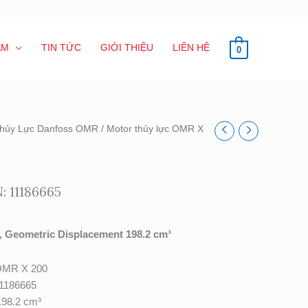
ẨM
TIN TỨC
GIỚI THIỆU
LIÊN HỆ
0
Thủy Lực Danfoss OMR
/ Motor thủy lực OMR X
: 11186665
 Geometric Displacement 198.2 cm³
MR X 200
1186665
98.2 cm³