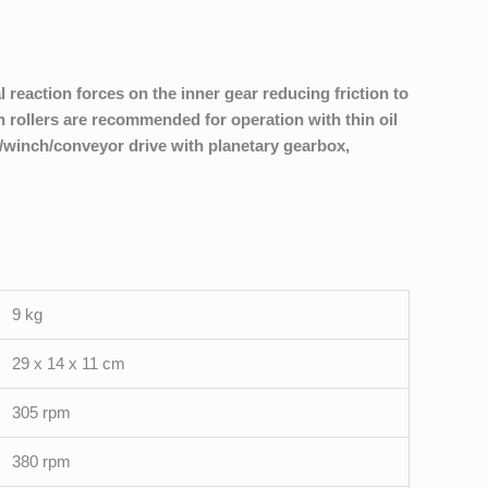
l reaction forces on the inner gear reducing friction to
h rollers are recommended for operation with thin oil
/winch/conveyor drive with planetary gearbox,
9 kg
29 x 14 x 11 cm
305 rpm
380 rpm