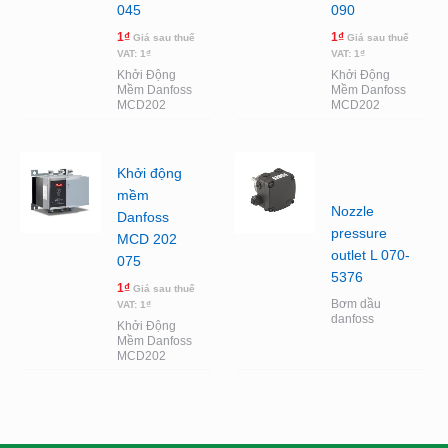
045
090
1
₫
1
₫
Giá sau thuế
Giá sau thuế
VAT:
1
₫
VAT:
1
₫
Khởi Động
Khởi Động
Mềm Danfoss
Mềm Danfoss
MCD202
MCD202
Khởi động
mềm
Nozzle
Danfoss
pressure
MCD 202
outlet L 070-
075
5376
1
₫
Giá sau thuế
Bơm dầu
VAT:
1
₫
danfoss
Khởi Động
Mềm Danfoss
MCD202