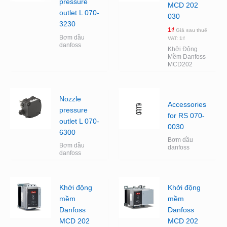
pressure
MCD 202
outlet L 070-
030
3230
1
₫
Giá sau thuế
Bơm dầu
VAT:
1
₫
danfoss
Khởi Động
Mềm Danfoss
MCD202
Nozzle
Accessories
pressure
for RS 070-
outlet L 070-
0030
6300
Bơm dầu
Bơm dầu
danfoss
danfoss
Khởi động
Khởi động
mềm
mềm
Danfoss
Danfoss
MCD 202
MCD 202