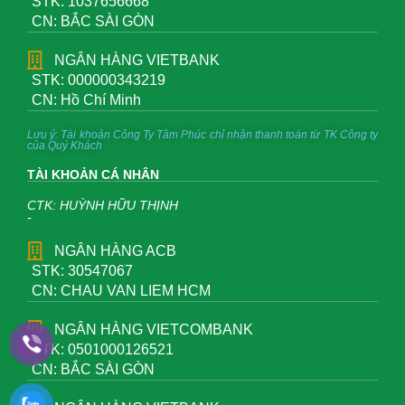
STK: 1037656668
CN: BẮC SÀI GÒN
NGÂN HÀNG VIETBANK
STK: 000000343219
CN: Hồ Chí Minh
Lưu ý: Tài khoản Công Ty Tâm Phúc chỉ nhận thanh toán từ TK Công ty
của Quý Khách
TÀI KHOẢN CÁ NHÂN
CTK: HUỲNH HỮU THỊNH
-
NGÂN HÀNG ACB
STK: 30547067
CN: CHAU VAN LIEM HCM
NGÂN HÀNG VIETCOMBANK
STK: 0501000126521
CN: BẮC SÀI GÒN