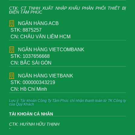
CTK: CT TNHH XUẤT NHẬP KHẨU PHÂN PHỐI THIẾT BỊ
ĐIỆN TÂM PHÚC
NGÂN HÀNG ACB
STK: 8875257
CN: CHÂU VĂN LIÊM HCM
NGÂN HÀNG VIETCOMBANK
STK: 1037656668
CN: BẮC SÀI GÒN
NGÂN HÀNG VIETBANK
STK: 000000343219
CN: Hồ Chí Minh
Lưu ý: Tài khoản Công Ty Tâm Phúc chỉ nhận thanh toán từ TK Công ty
của Quý Khách
TÀI KHOẢN CÁ NHÂN
CTK: HUỲNH HỮU THỊNH
-