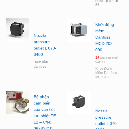
nhiệt TE 5 - TE
55
Khởi động
mềm
Nozzle
Danfoss
pressure
MCD 202
outlet L 070-
090
3400
1
₫
Giá sau thuế
Bơm dầu
VAT:
1
₫
danfoss
Khởi Động
Mềm Danfoss
MCD202
Bộ phận
cảm biến
của van tiết
Nozzle
lưu nhiệt TE
pressure
12 – C/N:
outlet L 070-
067B3210