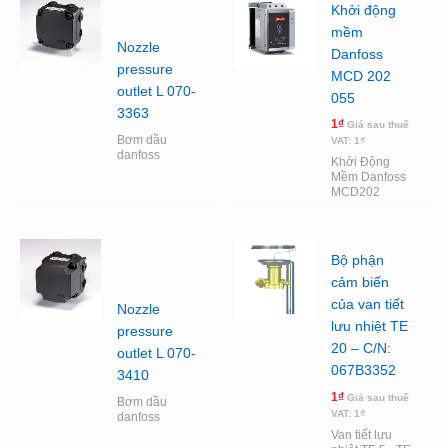
Khởi động
mềm
Nozzle
Danfoss
pressure
MCD 202
outlet L 070-
055
3363
1
₫
Giá sau thuế
Bơm dầu
VAT:
1
₫
danfoss
Khởi Động
Mềm Danfoss
MCD202
Bộ phận
cảm biến
của van tiết
Nozzle
lưu nhiệt TE
pressure
20 – C/N:
outlet L 070-
067B3352
3410
1
₫
Giá sau thuế
Bơm dầu
VAT:
1
₫
danfoss
Van tiết lưu