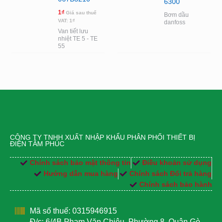
6300
1
₫
Giá sau thuế
Bơm dầu
VAT:
1
₫
danfoss
Van tiết lưu
nhiệt TE 5 - TE
55
CÔNG TY TNHH XUẤT NHẬP KHẨU PHÂN PHỐI THIẾT BỊ
ĐIỆN TÂM PHÚC
Chính sách bảo mật thông tin
Điều khoản sử dụng
Hướng dẫn mua hàng
Chính sách Đổi trả hàng
Chính sách bảo hành
Mã số thuế: 0315946915
Đ/c: 6/4B Phạm Văn Chiêu, Phường 8, Quận Gò