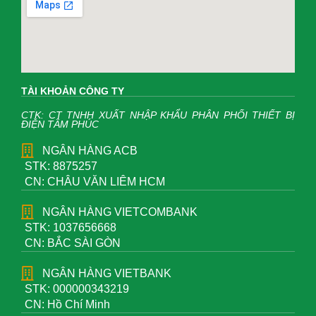
TÀI KHOẢN CÔNG TY
CTK: CT TNHH XUẤT NHẬP KHẨU PHÂN PHỐI THIẾT BỊ
ĐIỆN TÂM PHÚC
NGÂN HÀNG ACB
STK: 8875257
CN: CHÂU VĂN LIÊM HCM
NGÂN HÀNG VIETCOMBANK
STK: 1037656668
CN: BẮC SÀI GÒN
NGÂN HÀNG VIETBANK
STK: 000000343219
CN: Hồ Chí Minh