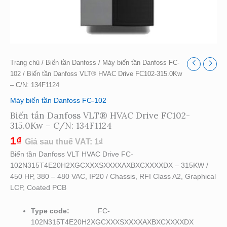
Trang chủ
/
Biến tần Danfoss
/
Máy biến tần Danfoss FC-
102
/ Biến tần Danfoss VLT® HVAC Drive FC102-315.0Kw
– C/N: 134F1124
Máy biến tần Danfoss FC-102
Biến tần Danfoss VLT® HVAC Drive FC102-
315.0Kw – C/N: 134F1124
1
₫
Giá sau thuế VAT:
1
₫
Biến tần Danfoss VLT HVAC Drive FC-
102N315T4E20H2XGCXXXSXXXXAXBXCXXXXDX – 315KW /
450 HP, 380 – 480 VAC, IP20 / Chassis, RFI Class A2, Graphical
LCP, Coated PCB
Type code:
FC-
102N315T4E20H2XGCXXXSXXXXAXBXCXXXXDX