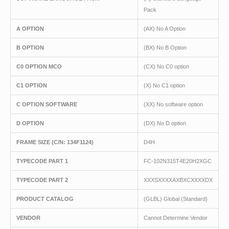
Pack
A OPTION
(AX) No A Option
B OPTION
(BX) No B Option
C0 OPTION MCO
(CX) No C0 option
C1 OPTION
(X) No C1 option
C OPTION SOFTWARE
(XX) No software option
D OPTION
(DX) No D option
FRAME SIZE (C/N: 134F1124)
D4H
TYPECODE PART 1
FC-102N315T4E20H2XGC
TYPECODE PART 2
XXXSXXXXAXBXCXXXXDX
PRODUCT CATALOG
(GLBL) Global (Standard)
VENDOR
Cannot Determine Vendor