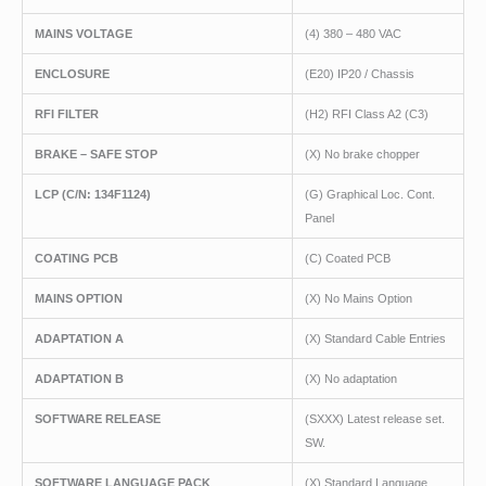
MAINS VOLTAGE
(4) 380 – 480 VAC
ENCLOSURE
(E20) IP20 / Chassis
RFI FILTER
(H2) RFI Class A2 (C3)
BRAKE – SAFE STOP
(X) No brake chopper
LCP
(C/N
: 134F1124)
(G) Graphical Loc. Cont.
Panel
COATING PCB
(C) Coated PCB
MAINS OPTION
(X) No Mains Option
ADAPTATION A
(X) Standard Cable Entries
ADAPTATION B
(X) No adaptation
SOFTWARE RELEASE
(SXXX) Latest release set.
SW.
SOFTWARE LANGUAGE PACK
(X) Standard Language