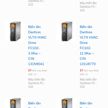
Danfoss FC-
Máy biến tần
102
Danfoss FC-
102
Biến tần
Biến tần
Danfoss
Danfoss
VLT® HVAC
VLT® HVAC
Drive
Drive
FC102-
FC102-
3.0Kw –
11.0Kw –
C/N:
C/N:
131N9041
131U8770
1
₫
1
₫
Giá sau thuế
Giá sau thuế
VAT:
1
₫
VAT:
1
₫
Máy biến tần
Máy biến tần
Danfoss FC-
Danfoss FC-
102
102
Biến tần
Biến tần