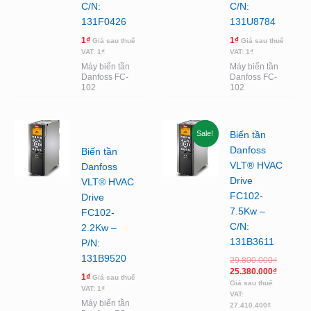
C/N:
C/N:
131F0426
131U8784
1
₫
1
₫
Giá sau thuế
Giá sau thuế
VAT:
1
₫
VAT:
1
₫
Máy biến tần
Máy biến tần
Danfoss FC-
Danfoss FC-
102
102
Giá
Giá
Sale!
Biến tần
gốc
hiện
là:
tại
Danfoss
Biến tần
29.800.0
là:
VLT® HVAC
Danfoss
25.380.0
Drive
VLT® HVAC
FC102-
Drive
7.5Kw –
FC102-
C/N:
2.2Kw –
131B3611
P/N:
131B9520
29.800.000
₫
25.380.000
₫
1
₫
Giá sau thuế
Giá sau thuế
VAT:
1
₫
VAT:
Máy biến tần
27.410.400
₫