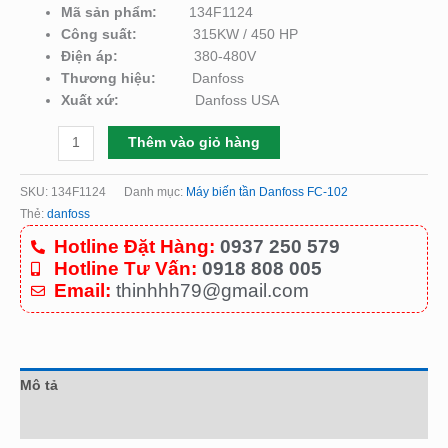
Mã sản phẩm:
134F1124
Công suất:
315KW / 450 HP
Điện áp:
380-480V
Thương hiệu:
Danfoss
Xuất xứ:
Danfoss USA
Thêm vào giỏ hàng
SKU:
134F1124
Danh mục:
Máy biến tần Danfoss FC-102
Thẻ:
danfoss
Hotline Đặt Hàng:
0937 250 579
Hotline Tư Vấn:
0918 808 005
Email:
thinhhh79@gmail.com
Mô tả
Đánh giá (0)