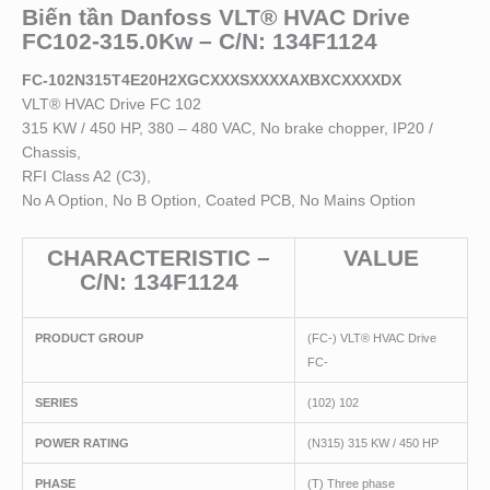
Biến tần Danfoss VLT® HVAC Drive
FC102-315.0Kw – C/N: 134F1124
FC-102N315T4E20H2XGCXXXSXXXXAXBXCXXXXDX
VLT® HVAC Drive FC 102
315 KW / 450 HP, 380 – 480 VAC, No brake chopper, IP20 /
Chassis,
RFI Class A2 (C3),
No A Option, No B Option, Coated PCB, No Mains Option
CHARACTERISTIC –
VALUE
C/N: 134F1124
PRODUCT GROUP
(FC-) VLT® HVAC Drive
FC-
SERIES
(102) 102
POWER RATING
(N315) 315 KW / 450 HP
PHASE
(T) Three phase