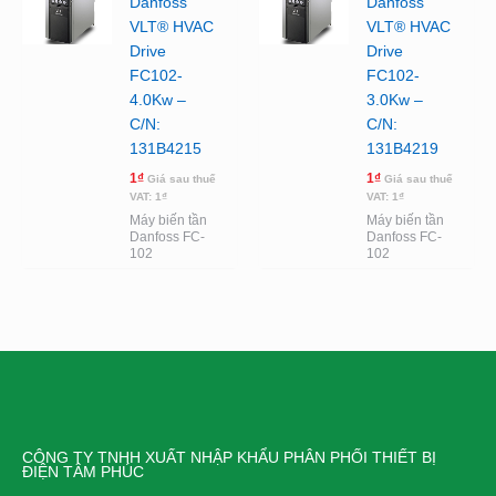
Danfoss
Danfoss
VLT® HVAC
VLT® HVAC
Drive
Drive
FC102-
FC102-
4.0Kw –
3.0Kw –
C/N:
C/N:
131B4215
131B4219
1
₫
1
₫
Giá sau thuế
Giá sau thuế
VAT:
1
₫
VAT:
1
₫
Máy biến tần
Máy biến tần
Danfoss FC-
Danfoss FC-
102
102
CÔNG TY TNHH XUẤT NHẬP KHẨU PHÂN PHỐI THIẾT BỊ
ĐIỆN TÂM PHÚC