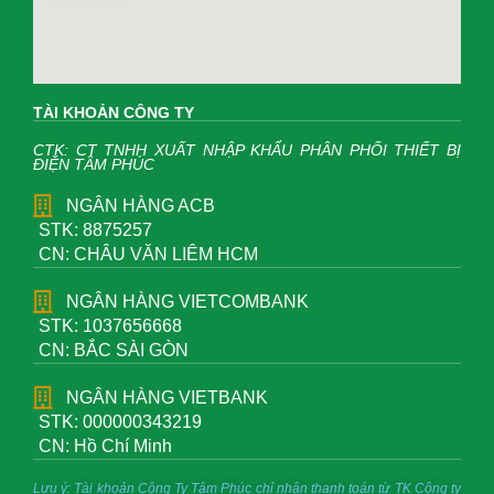
TÀI KHOẢN CÔNG TY
CTK: CT TNHH XUẤT NHẬP KHẨU PHÂN PHỐI THIẾT BỊ
ĐIỆN TÂM PHÚC
NGÂN HÀNG ACB
STK: 8875257
CN: CHÂU VĂN LIÊM HCM
NGÂN HÀNG VIETCOMBANK
STK: 1037656668
CN: BẮC SÀI GÒN
NGÂN HÀNG VIETBANK
STK: 000000343219
CN: Hồ Chí Minh
Lưu ý: Tài khoản Công Ty Tâm Phúc chỉ nhận thanh toán từ TK Công ty