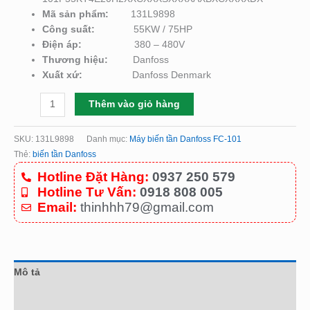
Mã sản phẩm:
131L9898
Công suất:
55KW / 75HP
Điện áp:
380 – 480V
Thương hiệu:
Danfoss
Xuất xứ:
Danfoss Denmark
Thêm vào giỏ hàng
SKU:
131L9898
Danh mục:
Máy biến tần Danfoss FC-101
Thẻ:
biến tần Danfoss
Hotline Đặt Hàng:
0937 250 579
Hotline Tư Vấn:
0918 808 005
Email:
thinhhh79@gmail.com
Mô tả
Đánh giá (0)