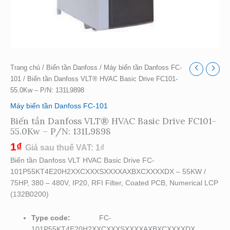
Trang chủ
/
Biến tần Danfoss
/
Máy biến tần Danfoss FC-
101
/ Biến tần Danfoss VLT® HVAC Basic Drive FC101-
55.0Kw – P/N: 131L9898
Máy biến tần Danfoss FC-101
Biến tần Danfoss VLT® HVAC Basic Drive FC101-
55.0Kw – P/N: 131L9898
1
₫
Giá sau thuế VAT:
1
₫
Biến tần Danfoss VLT HVAC Basic Drive FC-
101P55KT4E20H2XXCXXXSXXXXAXBXCXXXXDX – 55KW /
75HP, 380 – 480V, IP20, RFI Filter, Coated PCB, Numerical LCP
(132B0200)
Type code:
FC-
101P55KT4E20H2XXCXXXSXXXXAXBXCXXXXDX