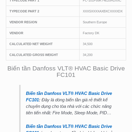
TYPECODE PART 1
FC-101P55KT4E20H2XXC
TYPECODE PART 2
XXXSXXXXAXBXCXXXXDX
VENDOR REGION
Southern Europe
VENDOR
Factory DK
CALCULATED NET WEIGHT
34,500
CALCULATED GROSS WEIGHT
34,200
Biến tần Danfoss VLT® HVAC Basic Drive
FC101
Biến tần Danfoss VLT® HVAC Basic Drive
FC101
:
Đây là dòng biến tần giá rẻ thiết kế
chuyên dụng cho tòa nhà với các chức năng
tiên tiến nhất: Fire Mode, Sleep Mode, PID…
Biến tần Danfoss VLT® HVAC Basic Drive