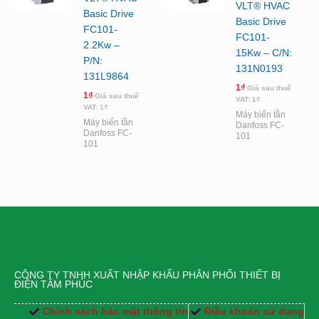
VLT® HVAC
Basic Drive
Basic Drive
FC101-
FC101-
2.2Kw –
15Kw – C/N:
P/N:
131N0193
131L9864
1
₫
Giá sau thuế
1
₫
Giá sau thuế
VAT:
1
₫
VAT:
1
₫
Máy biến tần
Máy biến tần
Danfoss FC-
Danfoss FC-
101
101
CÔNG TY TNHH XUẤT NHẬP KHẨU PHÂN PHỐI THIẾT BỊ
ĐIỆN TÂM PHÚC
Chính sách bảo mật thông tin
Điều khoản sử dụng