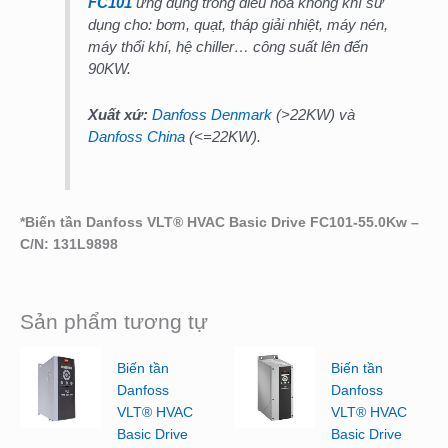
FC101
ứng dụng trong điều hòa không khí sử
dụng cho: bơm, quạt, tháp giải nhiệt, máy nén,
máy thổi khí, hệ chiller… công suất lên đến
90KW.
Xuất xứ:
Danfoss Denmark
(>22KW) và
Danfoss China
(<=22KW).
*Biến tần Danfoss VLT® HVAC Basic Drive FC101-55.0Kw –
C/N: 131L9898
Sản phẩm tương tự
Biến tần
Biến tần
Danfoss
Danfoss
VLT® HVAC
VLT® HVAC
Basic Drive
Basic Drive