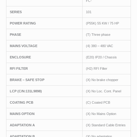
FC-
SERIES
101
POWER RATING
(P55K) 55 KW / 75 HP
PHASE
(T) Three phase
MAINS VOLTAGE
(4) 380 – 480 VAC
ENCLOSURE
(E20) IP20 / Chassis
RFI FILTER
(H2) RFI Filter
BRAKE – SAFE STOP
(X) No brake chopper
LCP
(C/N:131L9898)
(X) No Loc. Cont. Panel
COATING PCB
(C) Coated PCB
MAINS OPTION
(X) No Mains Option
ADAPTATION A
(X) Standard Cable Entries
ADAPTATION B
(X) No adaptation