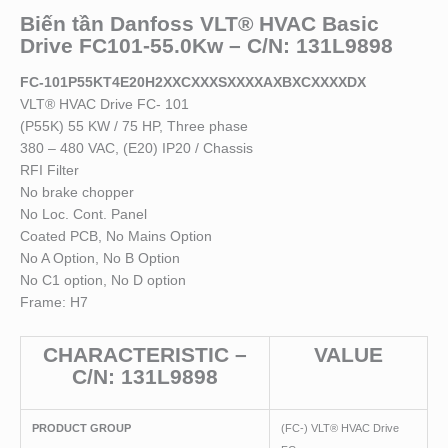
Biến tần Danfoss VLT® HVAC Basic
Drive FC101-55.0Kw – C/N: 131L9898
FC-101P55KT4E20H2XXCXXXSXXXXAXBXCXXXXDX
VLT® HVAC Drive FC- 101
(P55K) 55 KW / 75 HP, Three phase
380 – 480 VAC, (E20) IP20 / Chassis
RFI Filter
No brake chopper
No Loc. Cont. Panel
Coated PCB, No Mains Option
No A Option, No B Option
No C1 option, No D option
Frame: H7
CHARACTERISTIC –
VALUE
C/N:
131L9898
PRODUCT GROUP
(FC-) VLT® HVAC Drive