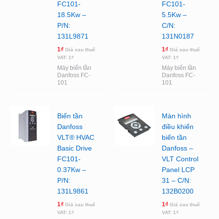
FC101-
FC101-
18.5Kw –
5.5Kw –
P/N:
C/N:
131L9871
131N0187
1
₫
1
₫
Giá sau thuế
Giá sau thuế
VAT:
1
₫
VAT:
1
₫
Máy biến tần
Máy biến tần
Danfoss FC-
Danfoss FC-
101
101
Biến tần
Màn hình
Danfoss
điều khiển
VLT® HVAC
biến tần
Basic Drive
Danfoss –
FC101-
VLT Control
0.37Kw –
Panel LCP
P/N:
31 – C/N:
131L9861
132B0200
1
₫
1
₫
Giá sau thuế
Giá sau thuế
VAT:
1
₫
VAT:
1
₫