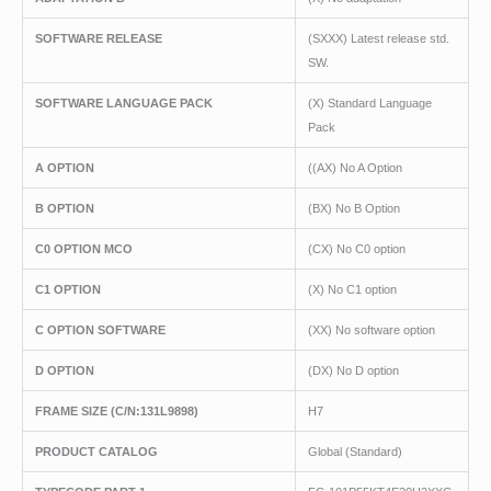
SOFTWARE RELEASE
(SXXX) Latest release std.
SW.
SOFTWARE LANGUAGE PACK
(X) Standard Language
Pack
A OPTION
((AX) No A Option
B OPTION
(BX) No B Option
C0 OPTION MCO
(CX) No C0 option
C1 OPTION
(X) No C1 option
C OPTION SOFTWARE
(XX) No software option
D OPTION
(DX) No D option
FRAME SIZE (C/N:131L9898)
H7
PRODUCT CATALOG
Global (Standard)