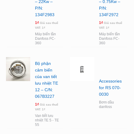
– 22Kw –
– 0.75Kw –
P/N:
P/N:
134F2983
134F2972
1
₫
1
₫
Giá sau thuế
Giá sau thuế
VAT:
1
₫
VAT:
1
₫
Máy biến tần
Máy biến tần
Danfoss FC-
Danfoss FC-
360
360
Bộ phận
cảm biến
của van tiết
Accessories
lưu nhiệt TE
for RS 070-
12 – C/N:
0030
067B3227
Bơm dầu
1
₫
Giá sau thuế
danfoss
VAT:
1
₫
Van tiết lưu
nhiệt TE 5 - TE
55