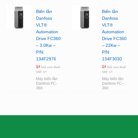
Biến tần
Biến tần
Danfoss
Danfoss
VLT®
VLT®
Automation
Automation
Drive FC360
Drive FC360
– 3.0Kw –
– 22Kw –
P/N:
P/N:
134F2976
134F3030
1
₫
1
₫
Giá sau thuế
Giá sau thuế
VAT:
1
₫
VAT:
1
₫
Máy biến tần
Máy biến tần
Danfoss FC-
Danfoss FC-
360
360