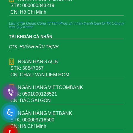
STK: 000000343219
CN: Hồ Chí Minh
Lưu ý: Tài khoản Công Ty Tâm Phúc chỉ nhận thanh toán từ TK Công ty
của Quý Khách
TÀI KHOẢN CÁ NHÂN
CTK: HUỲNH HỮU THỊNH
-
NGÂN HÀNG ACB
STK: 30547067
CN: CHAU VAN LIEM HCM
NGÂN HÀNG VIETCOMBANK
STK: 0501000126521
CN: BẮC SÀI GÒN
NGÂN HÀNG VIETBANK
STK: 000003716500
CN: Hồ Chí Minh