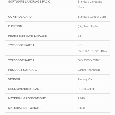
SOFTWARE LANGUAGE PACK
Standard Language
Pack
CONTROL CARD
Standard Control Card
B OPTION
(BX) No B Option
FRAME SIZE (C/N: 134F2981)
J4
TYPECODE PART 1
FC-
360H15KT4E20H2BXC
TYPECODE PART 2
DXXSXXXXAXBX
PRODUCT CATALOG
Global (Standard)
VENDOR
Factory CN
RECOMMENDED PLANT
(3101) CN-H
MATERIAL GROSS WEIGHT
9.010
MATERIAL NET WEIGHT
8.800