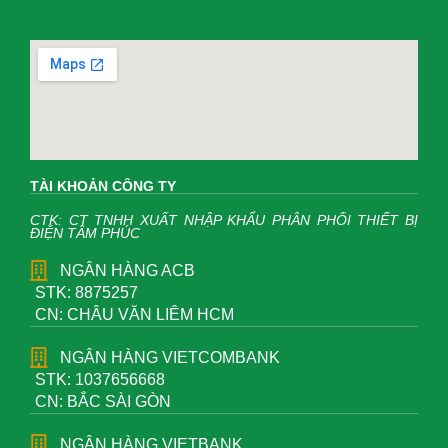
TÀI KHOẢN CÔNG TY
CTK: CT TNHH XUẤT NHẬP KHẨU PHÂN PHỐI THIẾT BỊ
ĐIỆN TÂM PHÚC
NGÂN HÀNG ACB
STK: 8875257
CN: CHÂU VĂN LIÊM HCM
NGÂN HÀNG VIETCOMBANK
STK: 1037656668
CN: BẮC SÀI GÒN
NGÂN HÀNG VIETBANK