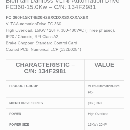
Biến tần Danfoss VLT® Automation Drive
FC360-15.0Kw – C/N: 134F2981
FC-360H15KT4E20H2BXCDXXSXXXXAXBX
VLT®AutomationDrive FC 360
High Overload, 15KW / 20HP, 380-480VAC (Three phased),
IP20 / Chassis, RFI Class A2,
Brake Chopper, Standard Control Card
Coated PCB, Numerical LCP (132B0254)
CHARACTERISTIC –
VALUE
C/N: 134F2981
PRODUCT GROUP
VLT® AutomationDrive
FC-
MICRO DRIVE SERIES
(360) 360
POWER
High Overload
POWER SIZE
15KW / 20HP