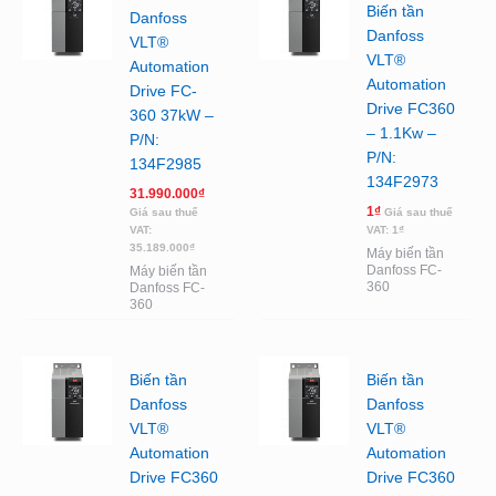
Biến tần
Danfoss
Danfoss
VLT®
VLT®
Automation
Automation
Drive FC-
Drive FC360
360 37kW –
– 1.1Kw –
P/N:
P/N:
134F2985
134F2973
31.990.000
₫
1
₫
Giá sau thuế
Giá sau thuế
VAT:
VAT:
1
₫
35.189.000
₫
Máy biến tần
Danfoss FC-
Máy biến tần
360
Danfoss FC-
360
Biến tần
Biến tần
Danfoss
Danfoss
VLT®
VLT®
Automation
Automation
Drive FC360
Drive FC360