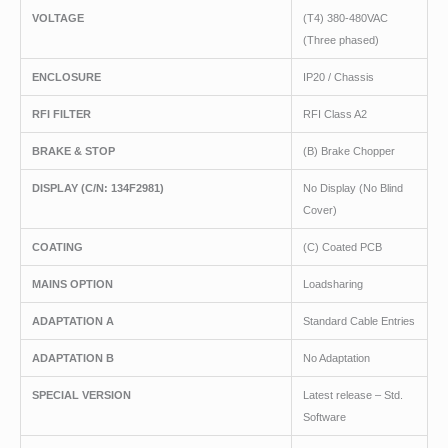
VOLTAGE
(T4) 380-480VAC
(Three phased)
ENCLOSURE
IP20 / Chassis
RFI FILTER
RFI Class A2
BRAKE & STOP
(B) Brake Chopper
DISPLAY (C/N: 134F2981)
No Display (No Blind
Cover)
COATING
(C) Coated PCB
MAINS OPTION
Loadsharing
ADAPTATION A
Standard Cable Entries
ADAPTATION B
No Adaptation
SPECIAL VERSION
Latest release – Std.
Software