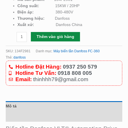
Công suất:
15KW / 20HP
Điện áp:
380-480V
Thương hiệu:
Danfoss
Xuất xứ:
Danfoss China
Thêm vào giỏ hàng
SKU:
134F2981
Danh mục:
Máy biến tần Danfoss FC-360
Thẻ:
danfoss
Hotline Đặt Hàng:
0937 250 579
Hotline Tư Vấn:
0918 808 005
Email:
thinhhh79@gmail.com
Mô tả
Đánh giá (0)