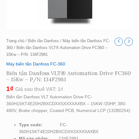
Trang chủ
/
Biến tần Danfoss
/
Máy biến tần Danfoss FC-
360
/ Biến tần Danfoss VLT® Automation Drive FC360 –
15Kw – P/N: 134F2981
Máy biến tần Danfoss FC-360
Biến tần Danfoss VLT® Automation Drive FC360
– 15Kw – P/N: 134F2981
1
₫
Giá sau thuế VAT:
1
₫
Biến tần Danfoss VLT Automation Drive FC-
360H15KT4E20H2BXCDXXSXXXXAXBX – 15KW /20HP, 380-
480V, Brake chopper, Coated PCB, Numerical LCP (132B0254)
Type code:
FC-
360H15KT4E20H2BXCDXXSXXXXAXBX
Mã sản phẩm:
134F2981