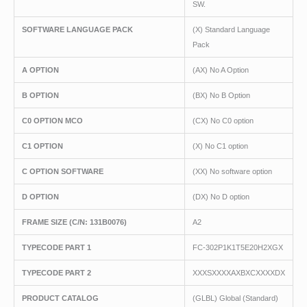
SW.
SOFTWARE LANGUAGE PACK
(X) Standard Language
Pack
A OPTION
(AX) No A Option
B OPTION
(BX) No B Option
C0 OPTION MCO
(CX) No C0 option
C1 OPTION
(X) No C1 option
C OPTION SOFTWARE
(XX) No software option
D OPTION
(DX) No D option
FRAME SIZE (C/N: 131B0076)
A2
TYPECODE PART 1
FC-302P1K1T5E20H2XGX
TYPECODE PART 2
XXXSXXXXAXBXCXXXXDX
PRODUCT CATALOG
(GLBL) Global (Standard)