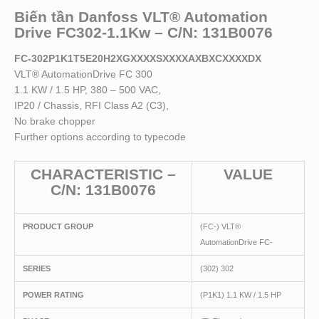
Biến tần Danfoss VLT® Automation
Drive FC302-1.1Kw – C/N: 131B0076
FC-302P1K1T5E20H2XGXXXXSXXXXAXBXCXXXXDX
VLT® AutomationDrive FC 300
1.1 KW / 1.5 HP, 380 – 500 VAC,
IP20 / Chassis, RFI Class A2 (C3),
No brake chopper
Further options according to typecode
CHARACTERISTIC –
VALUE
C/N: 131B0076
PRODUCT GROUP
(FC-) VLT®
AutomationDrive FC-
SERIES
(302) 302
POWER RATING
(P1K1) 1.1 KW / 1.5 HP