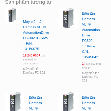
Sản phẩm tương tự
Biến tần
Danfoss
Máy biến tần
VLT®
Danfoss VLT®
Automation
AutomationDrive
Drive
FC-302 0.75KW
FC302-
– P/N:
1.1Kw –
131B0075
C/N:
19.240.000
₫
Giá
135X5042
sau thuế VAT:
1
₫
20.779.200
₫
Giá sau thuế
VAT:
1
₫
Máy biến tần
Danfoss FC-302
Máy biến tần
Danfoss FC-
302
Biến tần
Biến tần
Danfoss
Danfoss
VLT®
VLT®