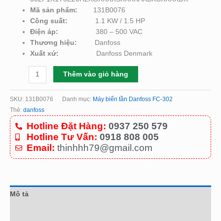
Mã sản phẩm:
131B0076
Công suất:
1.1 KW / 1.5 HP
Điện áp:
380 – 500 VAC
Thương hiệu:
Danfoss
Xuất xứ:
Danfoss Denmark
Thêm vào giỏ hàng
SKU:
131B0076
Danh mục:
Máy biến tần Danfoss FC-302
Thẻ:
danfoss
Hotline Đặt Hàng:
0937 250 579
Hotline Tư Vấn:
0918 808 005
Email:
thinhhh79@gmail.com
Mô tả
Đánh giá (0)