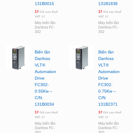
131B0015
131B1838
1
₫
1
₫
Giá sau thuế
Giá sau thuế
VAT:
1
₫
VAT:
1
₫
Máy biến tần
Máy biến tần
Danfoss FC-
Danfoss FC-
302
302
Biến tần
Biến tần
Danfoss
Danfoss
VLT®
VLT®
Automation
Automation
Drive
Drive
FC302-
FC302-
0.55Kw –
0.75Kw –
C/N:
C/N:
131B0034
131B2371
1
₫
1
₫
Giá sau thuế
Giá sau thuế
VAT:
1
₫
VAT:
1
₫
Máy biến tần
Máy biến tần
Danfoss FC-
Danfoss FC-
302
302