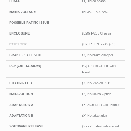
PHASE
(T) Three phase
MAINS VOLTAGE
(5) 380 – 500 VAC
POSSIBLE RATING ISSUE
ENCLOSURE
(E20) IP20 / Chassis
RFI FILTER
(H2) RFI Class A2 (C3)
BRAKE – SAFE STOP
(X) No brake chopper
LCP
(C/N
: 131B0076)
(G) Graphical Loc. Cont.
Panel
COATING PCB
(X) Not coated PCB
MAINS OPTION
(X) No Mains Option
ADAPTATION A
(X) Standard Cable Entries
ADAPTATION B
(X) No adaptation
SOFTWARE RELEASE
(SXXX) Latest release set.