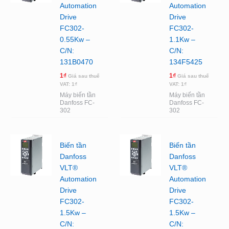
Automation
Automation
Drive
Drive
FC302-
FC302-
0.55Kw –
1.1Kw –
C/N:
C/N:
131B0470
134F5425
1
₫
1
₫
Giá sau thuế
Giá sau thuế
VAT:
1
₫
VAT:
1
₫
Máy biến tần
Máy biến tần
Danfoss FC-
Danfoss FC-
302
302
Biến tần
Biến tần
Danfoss
Danfoss
VLT®
VLT®
Automation
Automation
Drive
Drive
FC302-
FC302-
1.5Kw –
1.5Kw –
C/N:
C/N: