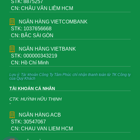
STK: 8875257
CN: CHÂU VĂN LIÊM HCM
NGÂN HÀNG VIETCOMBANK
STK: 1037656668
CN: BẮC SÀI GÒN
NGÂN HÀNG VIETBANK
STK: 000000343219
CN: Hồ Chí Minh
Lưu ý: Tài khoản Công Ty Tâm Phúc chỉ nhận thanh toán từ TK Công ty
của Quý Khách
TÀI KHOẢN CÁ NHÂN
CTK: HUỲNH HỮU THỊNH
-
NGÂN HÀNG ACB
STK: 30547067
CN: CHAU VAN LIEM HCM