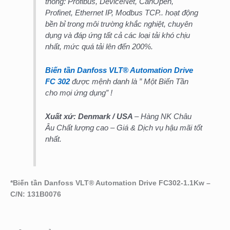
thông: Profibus, DeviceNet, CanOpen,
Profinet, Ethernet IP, Modbus TCP.. hoạt động
bền bỉ trong môi trường khắc nghiệt, chuyên
dụng và đáp ứng tất cả các loại tải khó chịu
nhất, mức quá tải lên đến 200%.
Biến tần Danfoss VLT® Automation Drive
FC 302
được mệnh danh là ” Một Biến Tần
cho mọi ứng dụng” !
Xuất xứ: Denmark
/ USA
– Hàng NK Châu
Âu Chất lượng cao – Giá & Dịch vụ hậu mãi tốt
nhất.
*
Biến tần Danfoss VLT® Automation Drive FC302-1.1Kw –
C/N: 131B0076