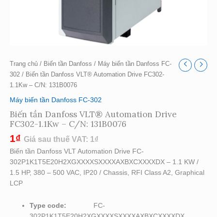
Trang chủ
/
Biến tần Danfoss
/
Máy biến tần Danfoss FC-
302
/ Biến tần Danfoss VLT® Automation Drive FC302-
1.1Kw – C/N: 131B0076
Máy biến tần Danfoss FC-302
Biến tần Danfoss VLT® Automation Drive
FC302-1.1Kw – C/N: 131B0076
1
₫
Giá sau thuế VAT:
1
₫
Biến tần Danfoss VLT Automation Drive FC-
302P1K1T5E20H2XGXXXXSXXXXAXBXCXXXXDX – 1.1 KW /
1.5 HP, 380 – 500 VAC, IP20 / Chassis, RFI Class A2, Graphical
LCP
Type code:
FC-
302P1K1T5E20H2XGXXXXSXXXXAXBXCXXXXDX