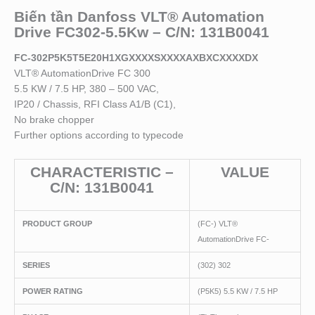
Biến tần Danfoss VLT® Automation
Drive FC302-5.5Kw – C/N: 131B0041
FC-302P5K5T5E20H1XGXXXXSXXXXAXBXCXXXXDX
VLT® AutomationDrive FC 300
5.5 KW / 7.5 HP, 380 – 500 VAC,
IP20 / Chassis, RFI Class A1/B (C1),
No brake chopper
Further options according to typecode
CHARACTERISTIC –
VALUE
C/N: 131B0041
PRODUCT GROUP
(FC-) VLT®
AutomationDrive FC-
SERIES
(302) 302
POWER RATING
(P5K5) 5.5 KW / 7.5 HP