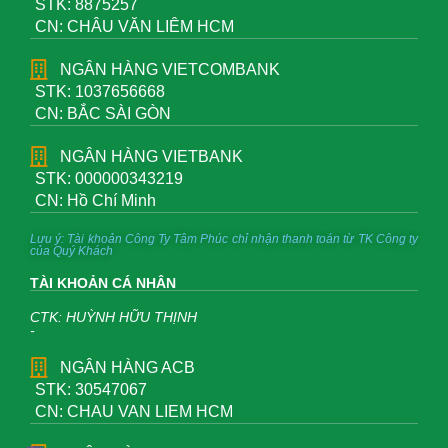
STK: 8875257
CN: CHÂU VĂN LIÊM HCM
NGÂN HÀNG VIETCOMBANK
STK: 1037656668
CN: BẮC SÀI GÒN
NGÂN HÀNG VIETBANK
STK: 000000343219
CN: Hồ Chí Minh
Lưu ý: Tài khoản Công Ty Tâm Phúc chỉ nhận thanh toán từ TK Công ty
của Quý Khách
TÀI KHOẢN CÁ NHÂN
CTK: HUỲNH HỮU THỊNH
-
NGÂN HÀNG ACB
STK: 30547067
CN: CHAU VAN LIEM HCM