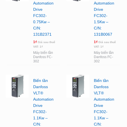
Automation
Automation
Drive
Drive
FC302-
FC302-
0.75Kw –
1.5Kw –
C/N:
C/N:
131B2371
131B0067
1
₫
1
₫
Giá sau thuế
Giá sau thuế
VAT:
1
₫
VAT:
1
₫
Máy biến tần
Máy biến tần
Danfoss FC-
Danfoss FC-
302
302
Biến tần
Biến tần
Danfoss
Danfoss
VLT®
VLT®
Automation
Automation
Drive
Drive
FC302-
FC302-
1.1Kw –
1.1Kw –
C/N:
C/N: