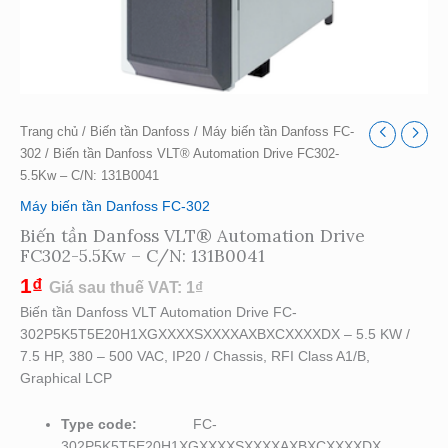
Trang chủ
/
Biến tần Danfoss
/
Máy biến tần Danfoss FC-
302
/ Biến tần Danfoss VLT® Automation Drive FC302-
5.5Kw – C/N: 131B0041
Máy biến tần Danfoss FC-302
Biến tần Danfoss VLT® Automation Drive
FC302-5.5Kw – C/N: 131B0041
1
₫
Giá sau thuế VAT:
1
₫
Biến tần Danfoss VLT Automation Drive FC-
302P5K5T5E20H1XGXXXXSXXXXAXBXCXXXXDX – 5.5 KW /
7.5 HP, 380 – 500 VAC, IP20 / Chassis, RFI Class A1/B,
Graphical LCP
Type code:
FC-
302P5K5T5E20H1XGXXXXSXXXXAXBXCXXXXDX