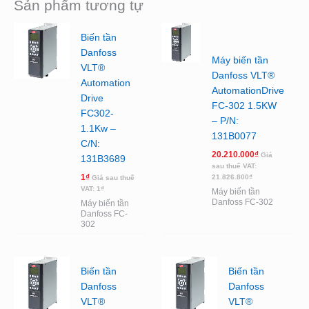
Sản phẩm tương tự
Biến tần
Danfoss
Máy biến tần
VLT®
Danfoss VLT®
Automation
AutomationDrive
Drive
FC-302 1.5KW
FC302-
– P/N:
1.1Kw –
131B0077
C/N:
20.210.000
₫
Giá
131B3689
sau thuế VAT:
1
₫
21.826.800
₫
Giá sau thuế
VAT:
1
₫
Máy biến tần
Danfoss FC-302
Máy biến tần
Danfoss FC-
302
Biến tần
Biến tần
Danfoss
Danfoss
VLT®
VLT®