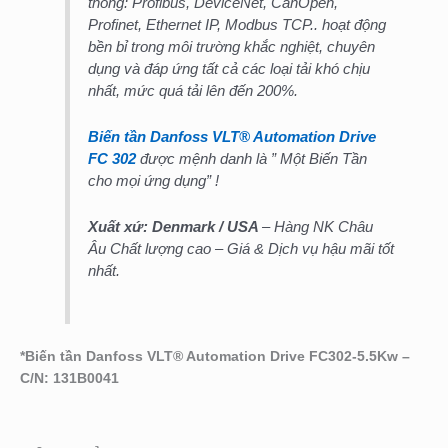
thông: Profibus, DeviceNet, CanOpen,
Profinet, Ethernet IP, Modbus TCP.. hoạt động
bền bỉ trong môi trường khắc nghiệt, chuyên
dụng và đáp ứng tất cả các loại tải khó chịu
nhất, mức quá tải lên đến 200%.
Biến tần Danfoss VLT® Automation Drive
FC 302
được mệnh danh là ” Một Biến Tần
cho mọi ứng dụng” !
Xuất xứ: Denmark
/ USA
– Hàng NK Châu
Âu Chất lượng cao – Giá & Dịch vụ hậu mãi tốt
nhất.
*
Biến tần Danfoss VLT® Automation Drive FC302-5.5Kw –
C/N: 131B0041