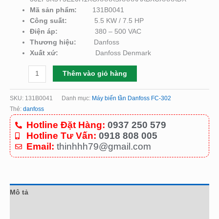
Mã sản phẩm:
131B0041
Công suất:
5.5 KW / 7.5 HP
Điện áp:
380 – 500 VAC
Thương hiệu:
Danfoss
Xuất xứ:
Danfoss Denmark
Thêm vào giỏ hàng
SKU:
131B0041
Danh mục:
Máy biến tần Danfoss FC-302
Thẻ:
danfoss
Hotline Đặt Hàng:
0937 250 579
Hotline Tư Vấn:
0918 808 005
Email:
thinhhh79@gmail.com
Mô tả
Đánh giá (0)