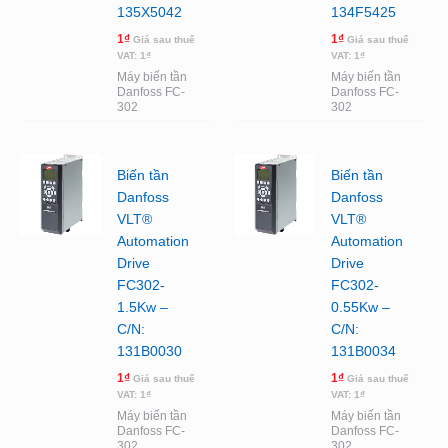
135X5042
134F5425
1
₫
1
₫
Giá sau thuế
Giá sau thuế
VAT:
1
₫
VAT:
1
₫
Máy biến tần
Máy biến tần
Danfoss FC-
Danfoss FC-
302
302
Biến tần
Biến tần
Danfoss
Danfoss
VLT®
VLT®
Automation
Automation
Drive
Drive
FC302-
FC302-
1.5Kw –
0.55Kw –
C/N:
C/N:
131B0030
131B0034
1
₫
1
₫
Giá sau thuế
Giá sau thuế
VAT:
1
₫
VAT:
1
₫
Máy biến tần
Máy biến tần
Danfoss FC-
Danfoss FC-
302
302