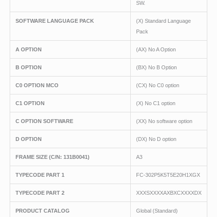
SW.
SOFTWARE LANGUAGE PACK
(X) Standard Language
Pack
A OPTION
(AX) No A Option
B OPTION
(BX) No B Option
C0 OPTION MCO
(CX) No C0 option
C1 OPTION
(X) No C1 option
C OPTION SOFTWARE
(XX) No software option
D OPTION
(DX) No D option
FRAME SIZE (C/N: 131B0041)
A3
TYPECODE PART 1
FC-302P5K5T5E20H1XGX
TYPECODE PART 2
XXXSXXXXAXBXCXXXXDX
PRODUCT CATALOG
Global (Standard)