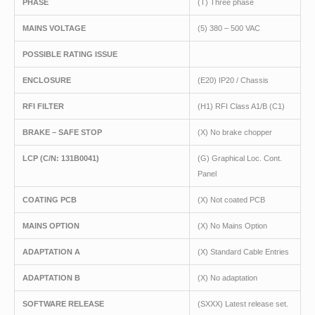
PHASE
(T) Three phase
MAINS VOLTAGE
(5) 380 – 500 VAC
POSSIBLE RATING ISSUE
ENCLOSURE
(E20) IP20 / Chassis
RFI FILTER
(H1) RFI Class A1/B (C1)
BRAKE – SAFE STOP
(X) No brake chopper
LCP
(C/N
: 131B0041)
(G) Graphical Loc. Cont.
Panel
COATING PCB
(X) Not coated PCB
MAINS OPTION
(X) No Mains Option
ADAPTATION A
(X) Standard Cable Entries
ADAPTATION B
(X) No adaptation
SOFTWARE RELEASE
(SXXX) Latest release set.