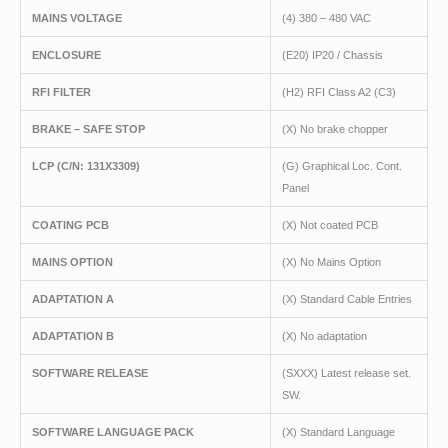
MAINS VOLTAGE
(4) 380 – 480 VAC
ENCLOSURE
(E20) IP20 / Chassis
RFI FILTER
(H2) RFI Class A2 (C3)
BRAKE – SAFE STOP
(X) No brake chopper
LCP
(C/N
: 131X3309)
(G) Graphical Loc. Cont.
Panel
COATING PCB
(X) Not coated PCB
MAINS OPTION
(X) No Mains Option
ADAPTATION A
(X) Standard Cable Entries
ADAPTATION B
(X) No adaptation
SOFTWARE RELEASE
(SXXX) Latest release set.
SW.
SOFTWARE LANGUAGE PACK
(X) Standard Language