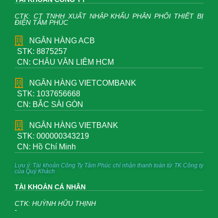
CTK: CT TNHH XUẤT NHẬP KHẨU PHÂN PHỐI THIẾT BỊ
ĐIỆN TÂM PHÚC
NGÂN HÀNG ACB
STK: 8875257
CN: CHÂU VĂN LIÊM HCM
NGÂN HÀNG VIETCOMBANK
STK: 1037656668
CN: BẮC SÀI GÒN
NGÂN HÀNG VIETBANK
STK: 000000343219
CN: Hồ Chí Minh
Lưu ý: Tài khoản Công Ty Tâm Phúc chỉ nhận thanh toán từ TK Công ty
của Quý Khách
TÀI KHOẢN CÁ NHÂN
CTK: HUỲNH HỮU THỊNH
-