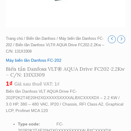
Trang chủ
/
Biến tần Danfoss
/
Máy biến tần Danfoss FC-
202
/ Biến tần Danfoss VLT® AQUA Drive FC202-2.2Kw –
C/N: 131X3309
Máy biến tần Danfoss FC-202
Biến tần Danfoss VLT® AQUA Drive FC202-2.2Kw
– C/N: 131X3309
1
₫
Giá sau thuế VAT:
1
₫
Biến tần Danfoss VLT AQUA Drive FC-
202P2K2T4E20H2XGXXXXSXXXXALBXCXXXXDX – 2.2 KW /
3.0 HP, 380 – 480 VAC, IP20 / Chassis, RFI Class A2, Graphical
LCP, Profinet MCA 120
Type code:
FC-
202P2K2T4E20H2XGXXXXSXXXXALBXCXXXXDX