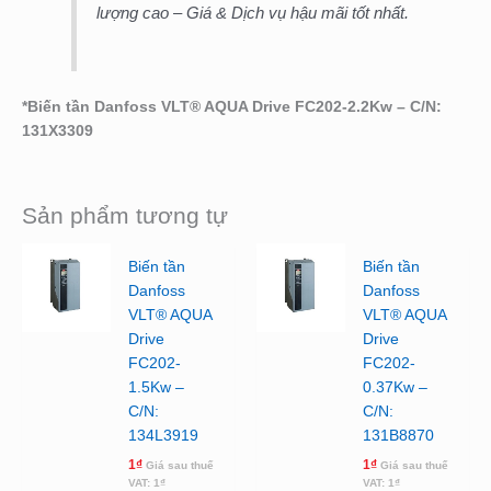
lượng cao – Giá & Dịch vụ hậu mãi tốt nhất.
*
Biến tần Danfoss VLT® AQUA Drive FC202-2.2Kw – C/N:
131X3309
Sản phẩm tương tự
Biến tần
Biến tần
Danfoss
Danfoss
VLT® AQUA
VLT® AQUA
Drive
Drive
FC202-
FC202-
1.5Kw –
0.37Kw –
C/N:
C/N:
134L3919
131B8870
1
₫
1
₫
Giá sau thuế
Giá sau thuế
VAT:
1
₫
VAT:
1
₫