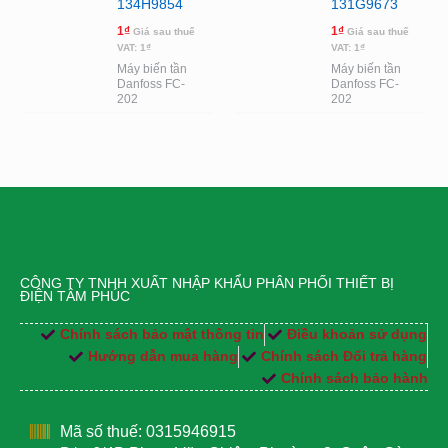
134H9854
131G9673
1
₫
1
₫
Giá sau thuế
Giá sau thuế
VAT:
1
₫
VAT:
1
₫
Máy biến tần
Máy biến tần
Danfoss FC-
Danfoss FC-
202
202
CÔNG TY TNHH XUẤT NHẬP KHẨU PHÂN PHỐI THIẾT BỊ
ĐIỆN TÂM PHÚC
Chính sách bảo mật thông tin
Điều khoản sử dụng
Hướng dẫn mua hàng
Chính sách Đổi trả hàng
Chính sách bảo hành
Mã số thuế: 0315946915