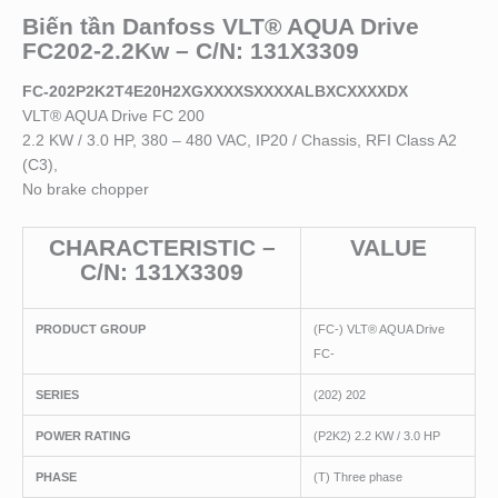
Biến tần Danfoss VLT® AQUA Drive
FC202-2.2Kw – C/N: 131X3309
FC-202P2K2T4E20H2XGXXXXSXXXXALBXCXXXXDX
VLT® AQUA Drive FC 200
2.2 KW / 3.0 HP, 380 – 480 VAC, IP20 / Chassis, RFI Class A2
(C3),
No brake chopper
CHARACTERISTIC –
VALUE
C/N: 131X3309
PRODUCT GROUP
(FC-) VLT® AQUA Drive
FC-
SERIES
(202) 202
POWER RATING
(P2K2) 2.2 KW / 3.0 HP
PHASE
(T) Three phase