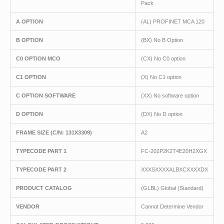
Pack
A OPTION
(AL) PROFINET MCA 120
B OPTION
(BX) No B Option
C0 OPTION MCO
(CX) No C0 option
C1 OPTION
(X) No C1 option
C OPTION SOFTWARE
(XX) No software option
D OPTION
(DX) No D option
FRAME SIZE (C/N: 131X3309)
A2
TYPECODE PART 1
FC-202P2K2T4E20H2XGX
TYPECODE PART 2
XXXSXXXXALBXCXXXXDX
PRODUCT CATALOG
(GLBL) Global (Standard)
VENDOR
Cannot Determine Vendor