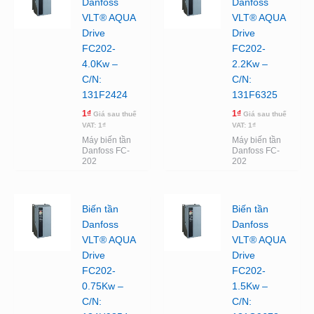
Danfoss
Danfoss
VLT® AQUA
VLT® AQUA
Drive
Drive
FC202-
FC202-
4.0Kw –
2.2Kw –
C/N:
C/N:
131F2424
131F6325
1
₫
1
₫
Giá sau thuế
Giá sau thuế
VAT:
1
₫
VAT:
1
₫
Máy biến tần
Máy biến tần
Danfoss FC-
Danfoss FC-
202
202
Biến tần
Biến tần
Danfoss
Danfoss
VLT® AQUA
VLT® AQUA
Drive
Drive
FC202-
FC202-
0.75Kw –
1.5Kw –
C/N:
C/N: