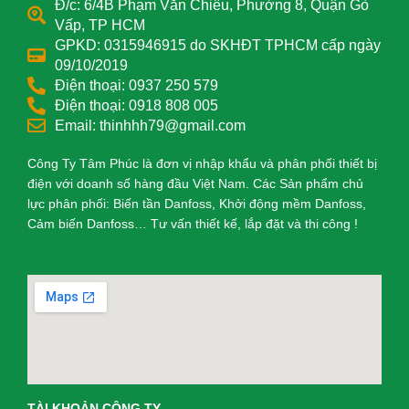
Đ/c: 6/4B Phạm Văn Chiêu, Phường 8, Quận Gò
Vấp, TP HCM
GPKD: 0315946915 do SKHĐT TPHCM cấp ngày
09/10/2019
Điện thoại: 0937 250 579
Điện thoại: 0918 808 005
Email: thinhhh79@gmail.com
Công Ty Tâm Phúc là đơn vị nhập khẩu và phân phối thiết bị
điện với doanh số hàng đầu Việt Nam. Các Sản phẩm chủ
lực phân phối: Biến tần Danfoss, Khởi động mềm Danfoss,
Cảm biến Danfoss… Tư vấn thiết kế, lắp đặt và thi công !
TÀI KHOẢN CÔNG TY