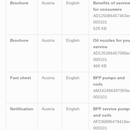
Brochure
Austria
English
Benefits of servic
for consumers
AD125086457463e
000101
628 KB
Brochure
Austria
English
Oil nozzles for you
service
AD135386457088e
000101
468 KB
Fact sheet
Austria
English
BFP pumps and
coils
AM242486497959e
000101
Notification
Austria
English
BFP service pump
and coils
AP236886479418en
000101