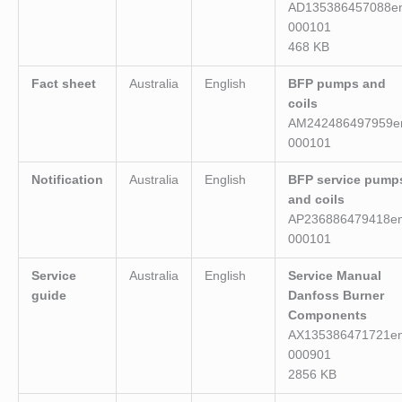
AD135386457088e
000101
468 KB
Fact sheet
Australia
English
BFP pumps and
coils
AM242486497959e
000101
Notification
Australia
English
BFP service pump
and coils
AP236886479418en
000101
Service
Australia
English
Service Manual
guide
Danfoss Burner
Components
AX135386471721en
000901
2856 KB