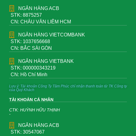
NGÂN HÀNG ACB
STK: 8875257
CN: CHÂU VĂN LIÊM HCM
NGÂN HÀNG VIETCOMBANK
STK: 1037656668
CN: BẮC SÀI GÒN
NGÂN HÀNG VIETBANK
STK: 000000343219
CN: Hồ Chí Minh
Lưu ý: Tài khoản Công Ty Tâm Phúc chỉ nhận thanh toán từ TK Công ty
của Quý Khách
TÀI KHOẢN CÁ NHÂN
CTK: HUỲNH HỮU THỊNH
-
NGÂN HÀNG ACB
STK: 30547067