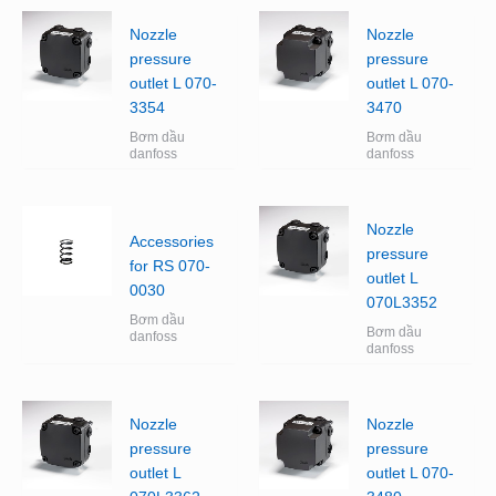
Nozzle
Nozzle
pressure
pressure
outlet L 070-
outlet L 070-
3354
3470
Bơm dầu
Bơm dầu
danfoss
danfoss
Nozzle
Accessories
pressure
for RS 070-
outlet L
0030
070L3352
Bơm dầu
Bơm dầu
danfoss
danfoss
Nozzle
Nozzle
pressure
pressure
outlet L
outlet L 070-