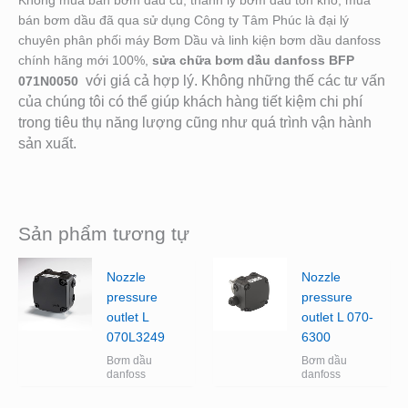
Không mua bán bơm dầu cũ, thanh lý bơm dầu tồn kho, mua
bán bơm dầu đã qua sử dụng Công ty Tâm Phúc là đại lý
chuyên phân phối máy Bơm Dầu và linh kiện bơm dầu danfoss
chính hãng mới 100%,
sửa chữa bơm dầu danfoss BFP
với giá cả hợp lý. Không những thế các tư vấn
071N0050
của chúng tôi có thể giúp khách hàng tiết kiệm chi phí
trong tiêu thụ năng lượng cũng như quá trình vận hành
sản xuất.
Sản phẩm tương tự
Nozzle
Nozzle
pressure
pressure
outlet L
outlet L 070-
070L3249
6300
Bơm dầu
Bơm dầu
danfoss
danfoss