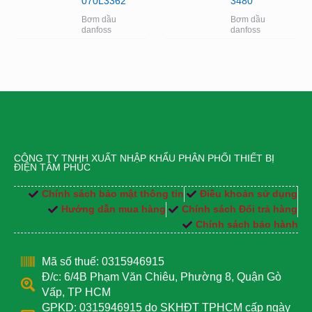
070L3362
3480
Bơm dầu
Bơm dầu
danfoss
danfoss
CÔNG TY TNHH XUẤT NHẬP KHẨU PHÂN PHỐI THIẾT BỊ
ĐIỆN TÂM PHÚC
Chính sách bảo mật thông tin
Điều khoản sử dụng
Hướng dẫn mua hàng
Chính sách Đổi trả hàng
Chính sách bảo hành
Mã số thuế: 0315946915
Đ/c: 6/4B Phạm Văn Chiêu, Phường 8, Quận Gò
Vấp, TP HCM
GPKD: 0315946915 do SKHĐT TPHCM cấp ngày