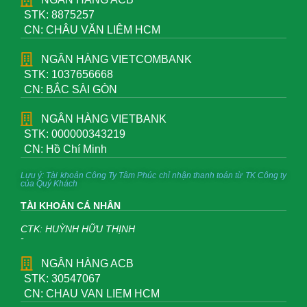
STK: 8875257
CN: CHÂU VĂN LIÊM HCM
NGÂN HÀNG VIETCOMBANK
STK: 1037656668
CN: BẮC SÀI GÒN
NGÂN HÀNG VIETBANK
STK: 000000343219
CN: Hồ Chí Minh
Lưu ý: Tài khoản Công Ty Tâm Phúc chỉ nhận thanh toán từ TK Công ty
của Quý Khách
TÀI KHOẢN CÁ NHÂN
CTK: HUỲNH HỮU THỊNH
-
NGÂN HÀNG ACB
STK: 30547067
CN: CHAU VAN LIEM HCM