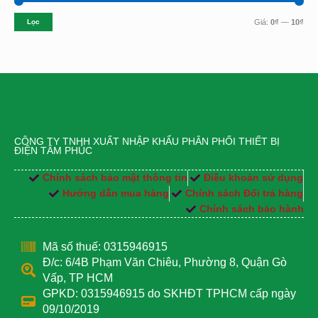
Lọc
Giá:
0₫
—
10₫
CÔNG TY TNHH XUẤT NHẬP KHẨU PHÂN PHỐI THIẾT BỊ
ĐIỆN TÂM PHÚC
Chính sách bảo mật thông tin
Điều khoản sử dụng
Hướng dẫn mua hàng
Chính sách Đổi trả hàng
Chính sách bảo hành
Mã số thuế: 0315946915
Đ/c: 6/4B Phạm Văn Chiêu, Phường 8, Quận Gò
Vấp, TP HCM
GPKD: 0315946915 do SKHĐT TPHCM cấp ngày
09/10/2019