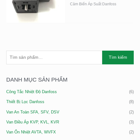
Cảm Biến Áp Suất Danfoss
T
G
G
Tìm kiếm
Ì
I
I
M
Á
Á
K
DANH MỤC SẢN PHẨM
T
T
I
Ố
Ố
Công Tắc Nhiệt Độ Danfoss
(6)
Ế
I
I
M
Thiết Bị Lọc Danfoss
(8)
T
Đ
:
H
A
Van An Toàn SFA, SFV, DSV
(2)
I
Van Điều Áp KVP, KVL, KVR
(3)
Ể
Van Ổn Nhiệt AVTA, WVFX
(2)
U