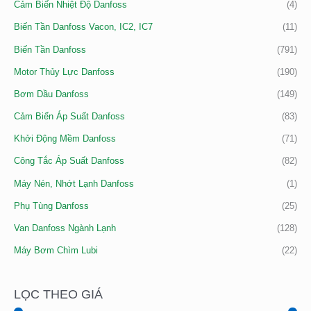
Cảm Biến Nhiệt Độ Danfoss
(4)
Biến Tần Danfoss Vacon, IC2, IC7
(11)
Biến Tần Danfoss
(791)
Motor Thủy Lực Danfoss
(190)
Bơm Dầu Danfoss
(149)
Cảm Biến Áp Suất Danfoss
(83)
Khởi Động Mềm Danfoss
(71)
Công Tắc Áp Suất Danfoss
(82)
Máy Nén, Nhớt Lạnh Danfoss
(1)
Phụ Tùng Danfoss
(25)
Van Danfoss Ngành Lạnh
(128)
Máy Bơm Chìm Lubi
(22)
LỌC THEO GIÁ