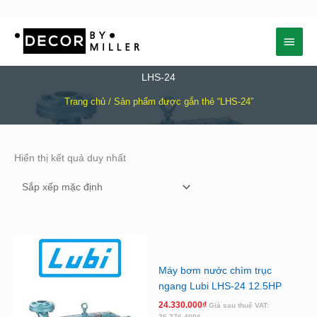
Nhảy
Menu
tới
nội
chính
dung
LHS-24
Trang chủ
/ Sản phẩm được gắn thẻ “LHS-24”
Hiển thị kết quả duy nhất
Máy bơm nước chìm trục
ngang Lubi LHS-24 12.5HP
24.330.000
₫
Giá sau thuế VAT:
26.276.400
₫