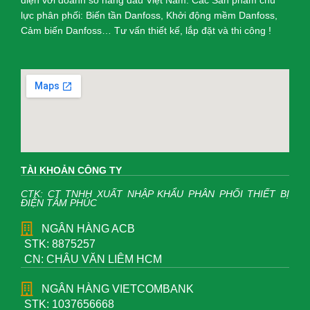
điện với doanh số hàng đầu Việt Nam. Các Sản phẩm chủ
lực phân phối: Biến tần Danfoss, Khởi động mềm Danfoss,
Cảm biến Danfoss… Tư vấn thiết kế, lắp đặt và thi công !
TÀI KHOẢN CÔNG TY
CTK: CT TNHH XUẤT NHẬP KHẨU PHÂN PHỐI THIẾT BỊ
ĐIỆN TÂM PHÚC
NGÂN HÀNG ACB
STK: 8875257
CN: CHÂU VĂN LIÊM HCM
NGÂN HÀNG VIETCOMBANK
STK: 1037656668