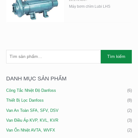
Máy bơm chìm Lubi LHS
T
Tìm kiếm
Ì
M
K
DANH MỤC SẢN PHẨM
I
Công Tắc Nhiệt Độ Danfoss
(6)
Ế
M
Thiết Bị Lọc Danfoss
(8)
:
Van An Toàn SFA, SFV, DSV
(2)
Van Điều Áp KVP, KVL, KVR
(3)
Van Ổn Nhiệt AVTA, WVFX
(2)