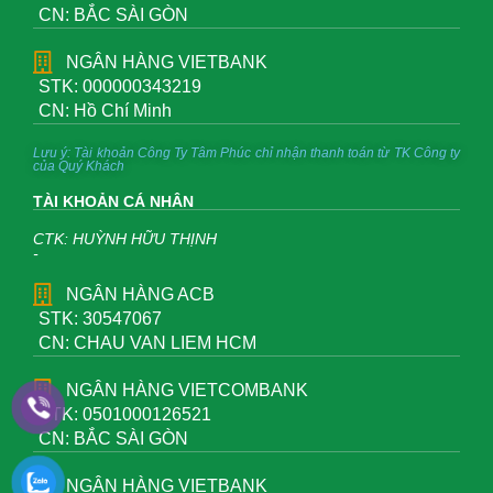
CN: BẮC SÀI GÒN
NGÂN HÀNG VIETBANK
STK: 000000343219
CN: Hồ Chí Minh
Lưu ý: Tài khoản Công Ty Tâm Phúc chỉ nhận thanh toán từ TK Công ty
của Quý Khách
TÀI KHOẢN CÁ NHÂN
CTK: HUỲNH HỮU THỊNH
-
NGÂN HÀNG ACB
STK: 30547067
CN: CHAU VAN LIEM HCM
NGÂN HÀNG VIETCOMBANK
STK: 0501000126521
CN: BẮC SÀI GÒN
NGÂN HÀNG VIETBANK