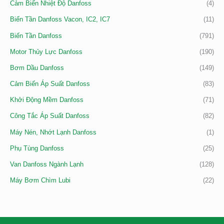
Cảm Biến Nhiệt Độ Danfoss
(4)
Biến Tần Danfoss Vacon, IC2, IC7
(11)
Biến Tần Danfoss
(791)
Motor Thủy Lực Danfoss
(190)
Bơm Dầu Danfoss
(149)
Cảm Biến Áp Suất Danfoss
(83)
Khởi Động Mềm Danfoss
(71)
Công Tắc Áp Suất Danfoss
(82)
Máy Nén, Nhớt Lạnh Danfoss
(1)
Phụ Tùng Danfoss
(25)
Van Danfoss Ngành Lạnh
(128)
Máy Bơm Chìm Lubi
(22)