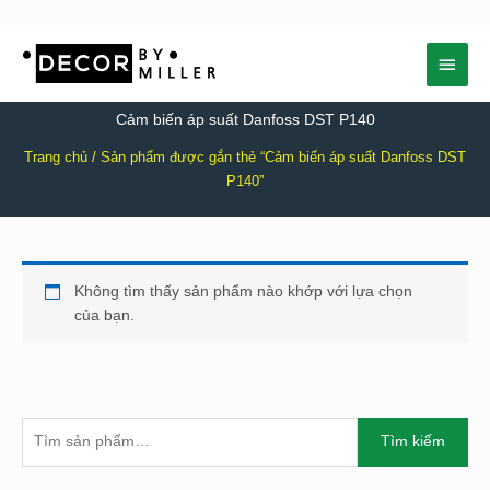
Nhảy
Menu
tới
nội
chính
dung
Cảm biến áp suất Danfoss DST P140
Trang chủ
/ Sản phẩm được gắn thẻ “Cảm biến áp suất Danfoss DST
P140”
Không tìm thấy sản phẩm nào khớp với lựa chọn
của bạn.
T
Tìm kiếm
Ì
M