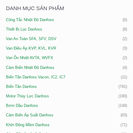
K
DANH MỤC SẢN PHẨM
I
Công Tắc Nhiệt Độ Danfoss
(6)
Ế
M
Thiết Bị Lọc Danfoss
(8)
:
Van An Toàn SFA, SFV, DSV
(2)
Van Điều Áp KVP, KVL, KVR
(3)
Van Ổn Nhiệt AVTA, WVFX
(2)
Cảm Biến Nhiệt Độ Danfoss
(4)
Biến Tần Danfoss Vacon, IC2, IC7
(11)
Biến Tần Danfoss
(791)
Motor Thủy Lực Danfoss
(190)
Bơm Dầu Danfoss
(149)
Cảm Biến Áp Suất Danfoss
(83)
Khởi Động Mềm Danfoss
(71)