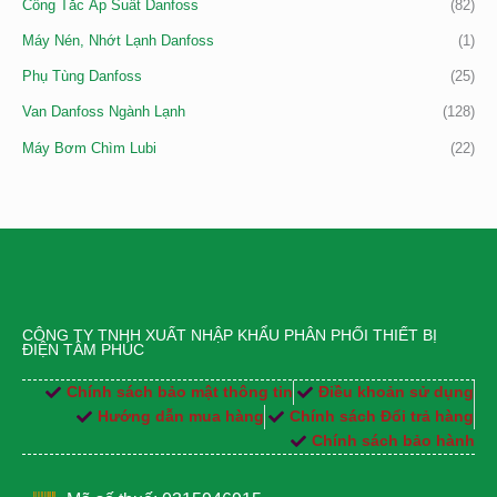
Công Tắc Áp Suất Danfoss
(82)
Máy Nén, Nhớt Lạnh Danfoss
(1)
Phụ Tùng Danfoss
(25)
Van Danfoss Ngành Lạnh
(128)
Máy Bơm Chìm Lubi
(22)
CÔNG TY TNHH XUẤT NHẬP KHẨU PHÂN PHỐI THIẾT BỊ
ĐIỆN TÂM PHÚC
Chính sách bảo mật thông tin
Điều khoản sử dụng
Hướng dẫn mua hàng
Chính sách Đổi trả hàng
Chính sách bảo hành