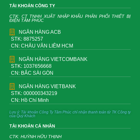
TÀI KHOẢN CÔNG TY
CTK: CT TNHH XUẤT NHẬP KHẨU PHÂN PHỐI THIẾT BỊ
ĐIỆN TÂM PHÚC
NGÂN HÀNG ACB
STK: 8875257
CN: CHÂU VĂN LIÊM HCM
NGÂN HÀNG VIETCOMBANK
STK: 1037656668
CN: BẮC SÀI GÒN
NGÂN HÀNG VIETBANK
STK: 000000343219
CN: Hồ Chí Minh
Lưu ý: Tài khoản Công Ty Tâm Phúc chỉ nhận thanh toán từ TK Công ty
của Quý Khách
TÀI KHOẢN CÁ NHÂN
CTK: HUỲNH HỮU THỊNH