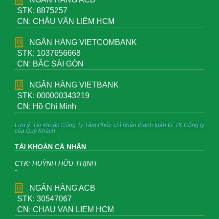
STK: 8875257
CN: CHÂU VĂN LIÊM HCM
NGÂN HÀNG VIETCOMBANK
STK: 1037656668
CN: BẮC SÀI GÒN
NGÂN HÀNG VIETBANK
STK: 000000343219
CN: Hồ Chí Minh
Lưu ý: Tài khoản Công Ty Tâm Phúc chỉ nhận thanh toán từ TK Công ty
của Quý Khách
TÀI KHOẢN CÁ NHÂN
CTK: HUỲNH HỮU THỊNH
-
NGÂN HÀNG ACB
STK: 30547067
CN: CHAU VAN LIEM HCM