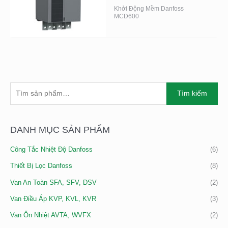
Khởi Động Mềm Danfoss
MCD600
T
G
G
Tìm kiếm
Ì
I
I
M
Á
Á
K
DANH MỤC SẢN PHẨM
T
T
I
Ố
Ố
Công Tắc Nhiệt Độ Danfoss
(6)
Ế
I
I
M
Thiết Bị Lọc Danfoss
(8)
T
Đ
:
H
A
Van An Toàn SFA, SFV, DSV
(2)
I
Van Điều Áp KVP, KVL, KVR
(3)
Ể
Van Ổn Nhiệt AVTA, WVFX
(2)
U