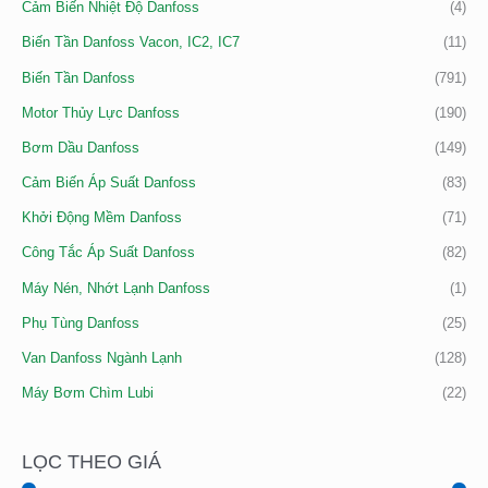
Cảm Biến Nhiệt Độ Danfoss
(4)
Biến Tần Danfoss Vacon, IC2, IC7
(11)
Biến Tần Danfoss
(791)
Motor Thủy Lực Danfoss
(190)
Bơm Dầu Danfoss
(149)
Cảm Biến Áp Suất Danfoss
(83)
Khởi Động Mềm Danfoss
(71)
Công Tắc Áp Suất Danfoss
(82)
Máy Nén, Nhớt Lạnh Danfoss
(1)
Phụ Tùng Danfoss
(25)
Van Danfoss Ngành Lạnh
(128)
Máy Bơm Chìm Lubi
(22)
LỌC THEO GIÁ