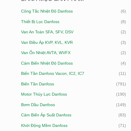
I
Ố
Ố
Công Tắc Nhiệt Độ Danfoss
(6)
Ế
I
I
Thiết Bị Lọc Danfoss
(8)
M
T
Đ
:
Van An Toàn SFA, SFV, DSV
(2)
H
A
I
Van Điều Áp KVP, KVL, KVR
(3)
Ể
Van Ổn Nhiệt AVTA, WVFX
(2)
U
Cảm Biến Nhiệt Độ Danfoss
(4)
Biến Tần Danfoss Vacon, IC2, IC7
(11)
Biến Tần Danfoss
(791)
Motor Thủy Lực Danfoss
(190)
Bơm Dầu Danfoss
(149)
Cảm Biến Áp Suất Danfoss
(83)
Khởi Động Mềm Danfoss
(71)