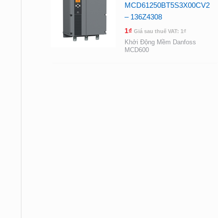
MCD61250BT5S3X00CV2
– 136Z4308
1
₫
Giá sau thuế VAT:
1
₫
Khởi Động Mềm Danfoss
MCD600