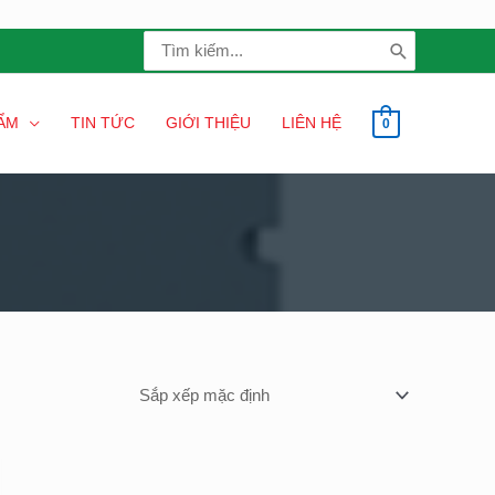
Search
for:
ẨM
TIN TỨC
GIỚI THIỆU
LIÊN HỆ
0