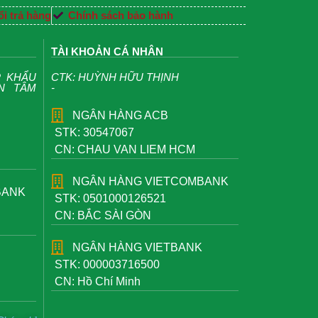
i trả hàng
Chính sách bảo hành
TÀI KHOẢN CÁ NHÂN
P KHẨU
CTK: HUỲNH HỮU THỊNH
ỆN TÂM
-
NGÂN HÀNG ACB
STK: 30547067
CN: CHAU VAN LIEM HCM
NGÂN HÀNG VIETCOMBANK
BANK
STK: 0501000126521
CN: BẮC SÀI GÒN
NGÂN HÀNG VIETBANK
STK: 000003716500
CN: Hồ Chí Minh