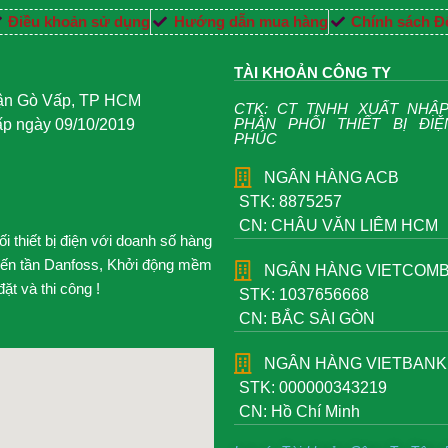
Điều khoản sử dụng
Hướng dẫn mua hàng
Chính sách Đổ
TÀI KHOẢN CÔNG TY
uận Gò Vấp, TP HCM
CTK: CT TNHH XUẤT NHẬ
PHÂN PHỐI THIẾT BỊ ĐI
 ngày 09/10/2019
PHÚC
NGÂN HÀNG ACB
STK: 8875257
CN: CHÂU VĂN LIÊM HCM
 thiết bị điện với doanh số hàng
iến tần Danfoss, Khởi động mềm
NGÂN HÀNG VIETCOM
t và thi công !
STK: 1037656668
CN: BẮC SÀI GÒN
NGÂN HÀNG VIETBANK
STK: 000000343219
CN: Hồ Chí Minh