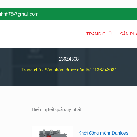
inhhh79@gmail.com
TRANG CHỦ
SẢN PH
136Z4308
Trang chủ
/ Sản phẩm được gắn thẻ “136Z4308”
Hiển thị kết quả duy nhất
Khởi động mềm Danfoss