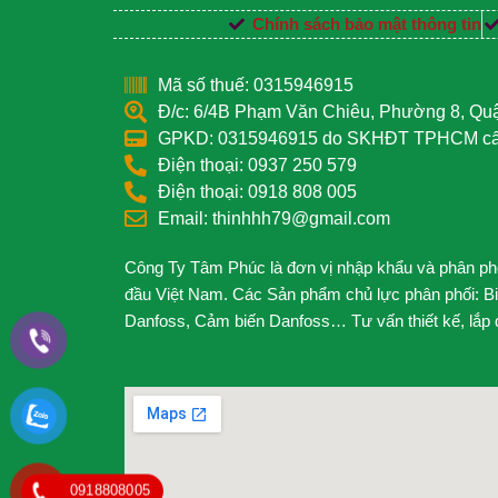
Chính sách bảo mật thông tin
Mã số thuế: 0315946915
Đ/c: 6/4B Phạm Văn Chiêu, Phường 8, Q
GPKD: 0315946915 do SKHĐT TPHCM cấp
Điện thoại: 0937 250 579
Điện thoại: 0918 808 005
Email: thinhhh79@gmail.com
Công Ty Tâm Phúc là đơn vị nhập khẩu và phân phối
đầu Việt Nam. Các Sản phẩm chủ lực phân phối: B
Danfoss, Cảm biến Danfoss… Tư vấn thiết kế, lắp đặ
0918808005