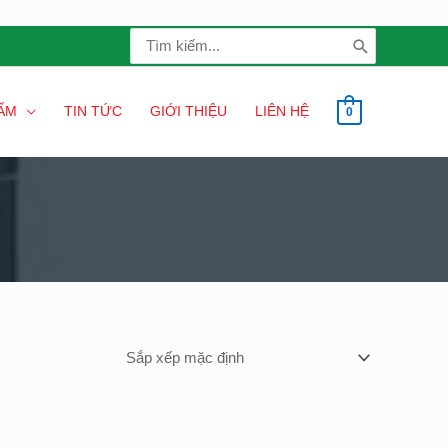
Search
for:
ẨM
TIN TỨC
GIỚI THIỆU
LIÊN HỆ
0