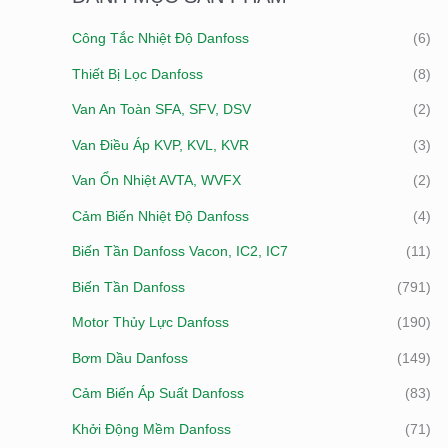
I
Ố
Ố
Công Tắc Nhiệt Độ Danfoss
(6)
Ế
I
I
Thiết Bị Lọc Danfoss
(8)
M
T
Đ
:
Van An Toàn SFA, SFV, DSV
(2)
H
A
I
Van Điều Áp KVP, KVL, KVR
(3)
Ể
Van Ổn Nhiệt AVTA, WVFX
(2)
U
Cảm Biến Nhiệt Độ Danfoss
(4)
Biến Tần Danfoss Vacon, IC2, IC7
(11)
Biến Tần Danfoss
(791)
Motor Thủy Lực Danfoss
(190)
Bơm Dầu Danfoss
(149)
Cảm Biến Áp Suất Danfoss
(83)
Khởi Động Mềm Danfoss
(71)