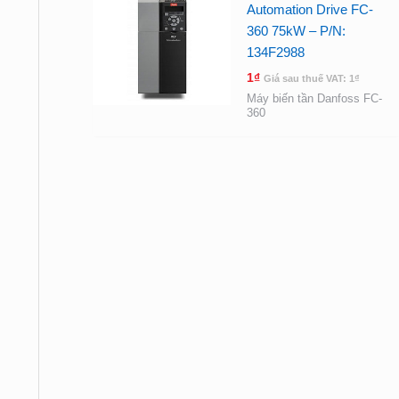
Automation Drive FC-
360 75kW – P/N:
134F2988
1
₫
Giá sau thuế VAT:
1
₫
Máy biến tần Danfoss FC-
360