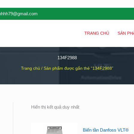
inhhh79@gmail.com
TRANG CHỦ
SẢN PH
134F2988
Trang chủ
/ Sản phẩm được gắn thẻ “134F2988”
Hiển thị kết quả duy nhất
Biến tần Danfoss VLT®