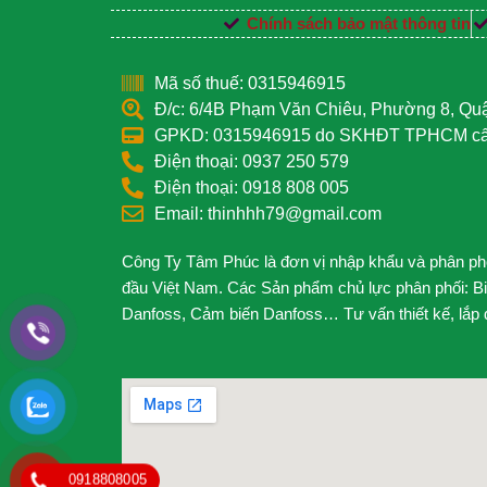
Chính sách bảo mật thông tin
Mã số thuế: 0315946915
Đ/c: 6/4B Phạm Văn Chiêu, Phường 8, Q
GPKD: 0315946915 do SKHĐT TPHCM cấp
Điện thoại: 0937 250 579
Điện thoại: 0918 808 005
Email: thinhhh79@gmail.com
Công Ty Tâm Phúc là đơn vị nhập khẩu và phân phối
đầu Việt Nam. Các Sản phẩm chủ lực phân phối: B
Danfoss, Cảm biến Danfoss… Tư vấn thiết kế, lắp đặ
0918808005