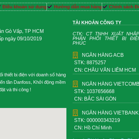
Điều khoản sử dụng
Hướng dẫn mua hàng
Chính sách Đổ
TÀI KHOẢN CÔNG TY
uận Gò Vấp, TP HCM
CTK: CT TNHH XUẤT NHẬ
PHÂN PHỐI THIẾT BỊ ĐI
 ngày 09/10/2019
PHÚC
NGÂN HÀNG ACB
STK: 8875257
CN: CHÂU VĂN LIÊM HCM
 thiết bị điện với doanh số hàng
iến tần Danfoss, Khởi động mềm
NGÂN HÀNG VIETCOM
t và thi công !
STK: 1037656668
CN: BẮC SÀI GÒN
NGÂN HÀNG VIETBANK
STK: 000000343219
CN: Hồ Chí Minh