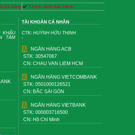
i trả hàng
Chính sách bảo hành
TÀI KHOẢN CÁ NHÂN
P KHẨU
CTK: HUỲNH HỮU THỊNH
ỆN TÂM
-
NGÂN HÀNG ACB
STK: 30547067
CN: CHAU VAN LIEM HCM
NGÂN HÀNG VIETCOMBANK
BANK
STK: 0501000126521
CN: BẮC SÀI GÒN
NGÂN HÀNG VIETBANK
STK: 000003716500
CN: Hồ Chí Minh