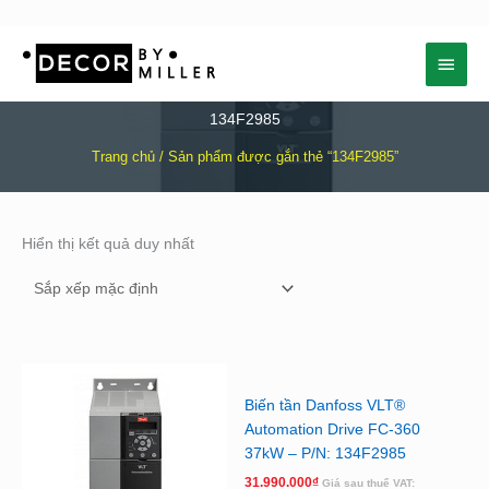
Nhảy
Menu
tới
nội
chính
dung
134F2985
Trang chủ
/ Sản phẩm được gắn thẻ “134F2985”
Hiển thị kết quả duy nhất
Biến tần Danfoss VLT®
Automation Drive FC-360
37kW – P/N: 134F2985
31.990.000
₫
Giá sau thuế VAT: