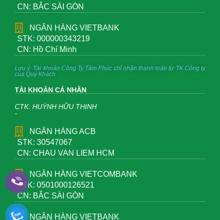
CN: BẮC SÀI GÒN
NGÂN HÀNG VIETBANK
STK: 000000343219
CN: Hồ Chí Minh
Lưu ý: Tài khoản Công Ty Tâm Phúc chỉ nhận thanh toán từ TK Công ty
của Quý Khách
TÀI KHOẢN CÁ NHÂN
CTK: HUỲNH HỮU THỊNH
-
NGÂN HÀNG ACB
STK: 30547067
CN: CHAU VAN LIEM HCM
NGÂN HÀNG VIETCOMBANK
STK: 0501000126521
CN: BẮC SÀI GÒN
NGÂN HÀNG VIETBANK