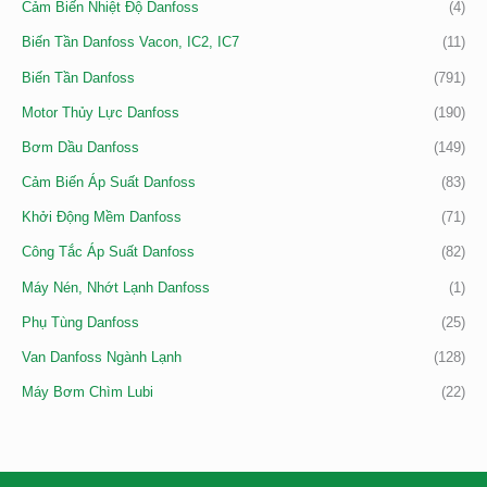
Cảm Biến Nhiệt Độ Danfoss
(4)
Biến Tần Danfoss Vacon, IC2, IC7
(11)
Biến Tần Danfoss
(791)
Motor Thủy Lực Danfoss
(190)
Bơm Dầu Danfoss
(149)
Cảm Biến Áp Suất Danfoss
(83)
Khởi Động Mềm Danfoss
(71)
Công Tắc Áp Suất Danfoss
(82)
Máy Nén, Nhớt Lạnh Danfoss
(1)
Phụ Tùng Danfoss
(25)
Van Danfoss Ngành Lạnh
(128)
Máy Bơm Chìm Lubi
(22)