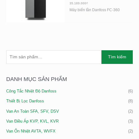
35.189.000
₫
Máy biến tần Danfoss FC-360
T
Tìm kiếm
Ì
M
K
DANH MỤC SẢN PHẨM
I
Công Tắc Nhiệt Độ Danfoss
(6)
Ế
M
Thiết Bị Lọc Danfoss
(8)
:
Van An Toàn SFA, SFV, DSV
(2)
Van Điều Áp KVP, KVL, KVR
(3)
Van Ổn Nhiệt AVTA, WVFX
(2)