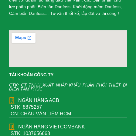
điện với doanh số hàng đầu Việt Nam. Các Sản phẩm chủ
lực phân phối: Biến tần Danfoss, Khởi động mềm Danfoss,
Cảm biến Danfoss… Tư vấn thiết kế, lắp đặt và thi công !
TÀI KHOẢN CÔNG TY
CTK: CT TNHH XUẤT NHẬP KHẨU PHÂN PHỐI THIẾT BỊ
ĐIỆN TÂM PHÚC
NGÂN HÀNG ACB
STK: 8875257
CN: CHÂU VĂN LIÊM HCM
NGÂN HÀNG VIETCOMBANK
STK: 1037656668