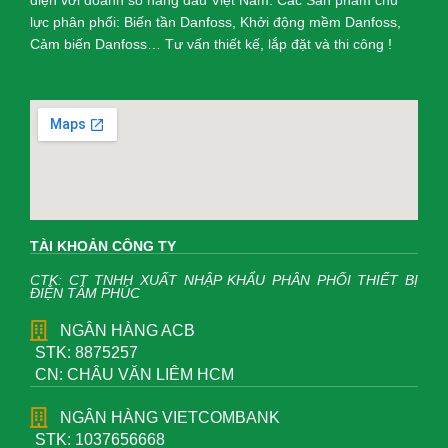
điện với doanh số hàng đầu Việt Nam. Các Sản phẩm chủ
lực phân phối: Biến tần Danfoss, Khởi động mềm Danfoss,
Cảm biến Danfoss… Tư vấn thiết kế, lắp đặt và thi công !
TÀI KHOẢN CÔNG TY
CTK: CT TNHH XUẤT NHẬP KHẨU PHÂN PHỐI THIẾT BỊ
ĐIỆN TÂM PHÚC
NGÂN HÀNG ACB
STK: 8875257
CN: CHÂU VĂN LIÊM HCM
NGÂN HÀNG VIETCOMBANK
STK: 1037656668