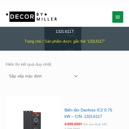
Nhảy
Menu
tới
nội
chính
dung
132L6117
Trang chủ
/ Sản phẩm được gắn thẻ “132L6117”
Hiển thị kết quả duy nhất
Biến tần Danfoss IC2 0.75
kW – C/N: 132L6117
4.000.000
₫
Giá sau thuế VAT:
4.320.000
₫