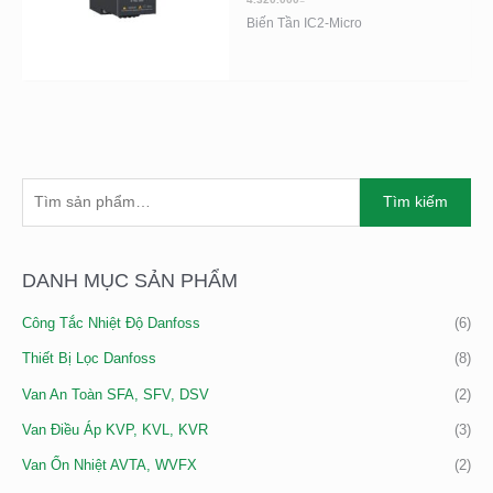
Biến Tần IC2-Micro
T
Tìm kiếm
Ì
M
K
DANH MỤC SẢN PHẨM
I
Công Tắc Nhiệt Độ Danfoss
(6)
Ế
M
Thiết Bị Lọc Danfoss
(8)
:
Van An Toàn SFA, SFV, DSV
(2)
Van Điều Áp KVP, KVL, KVR
(3)
Van Ổn Nhiệt AVTA, WVFX
(2)