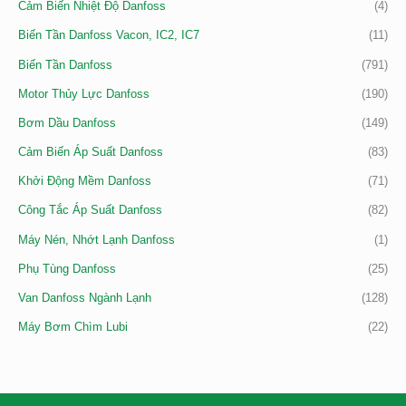
Cảm Biến Nhiệt Độ Danfoss
(4)
Biến Tần Danfoss Vacon, IC2, IC7
(11)
Biến Tần Danfoss
(791)
Motor Thủy Lực Danfoss
(190)
Bơm Dầu Danfoss
(149)
Cảm Biến Áp Suất Danfoss
(83)
Khởi Động Mềm Danfoss
(71)
Công Tắc Áp Suất Danfoss
(82)
Máy Nén, Nhớt Lạnh Danfoss
(1)
Phụ Tùng Danfoss
(25)
Van Danfoss Ngành Lạnh
(128)
Máy Bơm Chìm Lubi
(22)