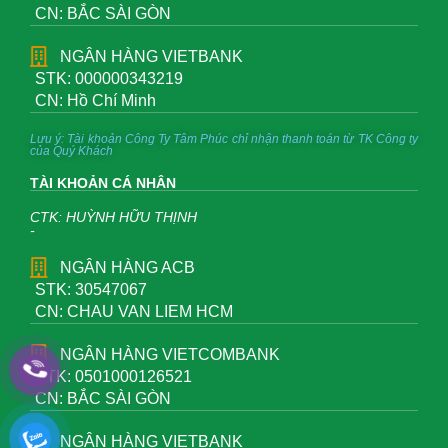
CN: BẮC SÀI GÒN
NGÂN HÀNG VIETBANK
STK: 000000343219
CN: Hồ Chí Minh
Lưu ý: Tài khoản Công Ty Tâm Phúc chỉ nhận thanh toán từ TK Công ty
của Quý Khách
TÀI KHOẢN CÁ NHÂN
CTK: HUỲNH HỮU THỊNH
-
NGÂN HÀNG ACB
STK: 30547067
CN: CHAU VAN LIEM HCM
NGÂN HÀNG VIETCOMBANK
STK: 0501000126521
CN: BẮC SÀI GÒN
NGÂN HÀNG VIETBANK