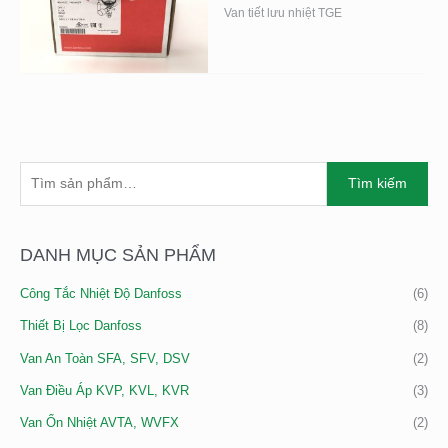
Van tiết lưu nhiệt TGE
T
G
G
Tìm kiếm
Ì
I
I
M
Á
Á
K
DANH MỤC SẢN PHẨM
T
T
I
Ố
Ố
Công Tắc Nhiệt Độ Danfoss
(6)
Ế
I
I
M
Thiết Bị Lọc Danfoss
(8)
T
Đ
:
H
A
Van An Toàn SFA, SFV, DSV
(2)
I
Van Điều Áp KVP, KVL, KVR
(3)
Ể
Van Ổn Nhiệt AVTA, WVFX
(2)
U