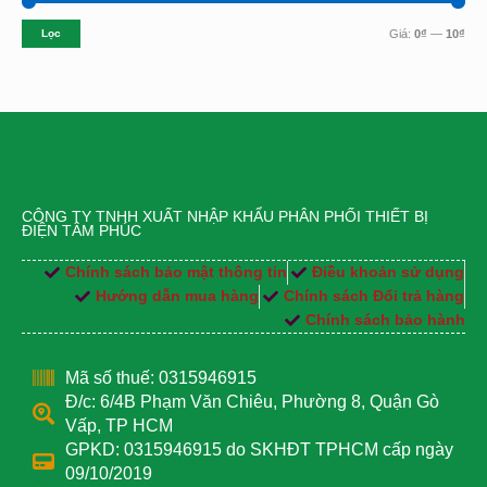
Lọc
Giá:
0₫
—
10₫
CÔNG TY TNHH XUẤT NHẬP KHẨU PHÂN PHỐI THIẾT BỊ
ĐIỆN TÂM PHÚC
Chính sách bảo mật thông tin
Điều khoản sử dụng
Hướng dẫn mua hàng
Chính sách Đổi trả hàng
Chính sách bảo hành
Mã số thuế: 0315946915
Đ/c: 6/4B Phạm Văn Chiêu, Phường 8, Quận Gò
Vấp, TP HCM
GPKD: 0315946915 do SKHĐT TPHCM cấp ngày
09/10/2019