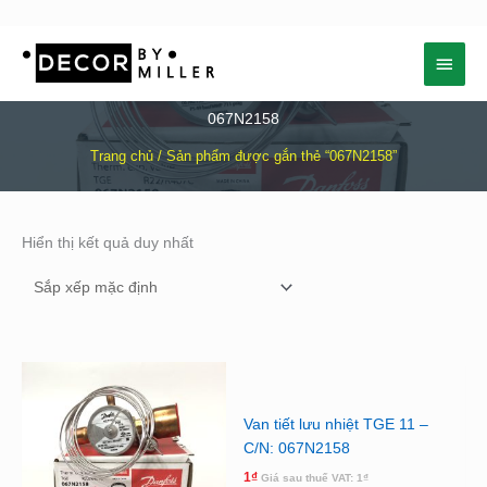
Nhảy
Menu
tới
nội
chính
dung
067N2158
Trang chủ
/ Sản phẩm được gắn thẻ “067N2158”
Hiển thị kết quả duy nhất
Van tiết lưu nhiệt TGE 11 –
C/N: 067N2158
1
₫
Giá sau thuế VAT:
1
₫