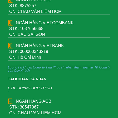
STK: 8875257
CN: CHÂU VĂN LIÊM HCM
NGÂN HÀNG VIETCOMBANK
STK: 1037656668
CN: BẮC SÀI GÒN
NGÂN HÀNG VIETBANK
STK: 000000343219
CN: Hồ Chí Minh
Lưu ý: Tài khoản Công Ty Tâm Phúc chỉ nhận thanh toán từ TK Công ty
của Quý Khách
TÀI KHOẢN CÁ NHÂN
CTK: HUỲNH HỮU THỊNH
-
NGÂN HÀNG ACB
STK: 30547067
CN: CHAU VAN LIEM HCM