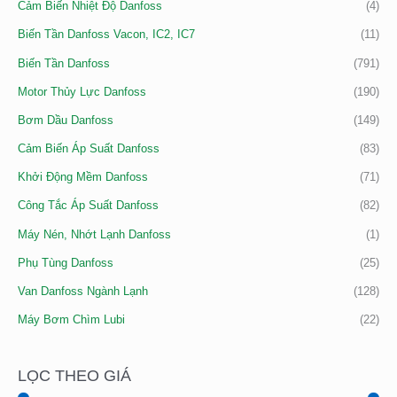
Cảm Biến Nhiệt Độ Danfoss
(4)
Biến Tần Danfoss Vacon, IC2, IC7
(11)
Biến Tần Danfoss
(791)
Motor Thủy Lực Danfoss
(190)
Bơm Dầu Danfoss
(149)
Cảm Biến Áp Suất Danfoss
(83)
Khởi Động Mềm Danfoss
(71)
Công Tắc Áp Suất Danfoss
(82)
Máy Nén, Nhớt Lạnh Danfoss
(1)
Phụ Tùng Danfoss
(25)
Van Danfoss Ngành Lạnh
(128)
Máy Bơm Chìm Lubi
(22)
LỌC THEO GIÁ