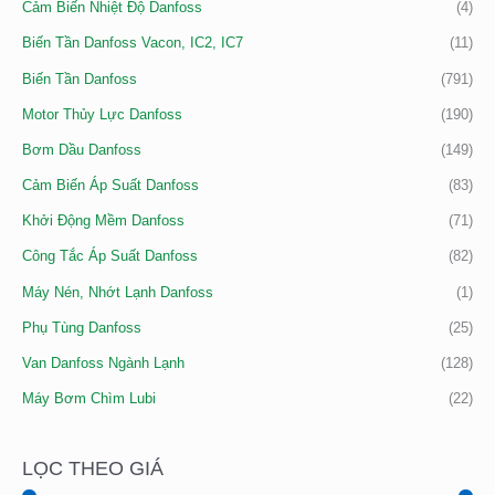
Cảm Biến Nhiệt Độ Danfoss
(4)
Biến Tần Danfoss Vacon, IC2, IC7
(11)
Biến Tần Danfoss
(791)
Motor Thủy Lực Danfoss
(190)
Bơm Dầu Danfoss
(149)
Cảm Biến Áp Suất Danfoss
(83)
Khởi Động Mềm Danfoss
(71)
Công Tắc Áp Suất Danfoss
(82)
Máy Nén, Nhớt Lạnh Danfoss
(1)
Phụ Tùng Danfoss
(25)
Van Danfoss Ngành Lạnh
(128)
Máy Bơm Chìm Lubi
(22)
LỌC THEO GIÁ