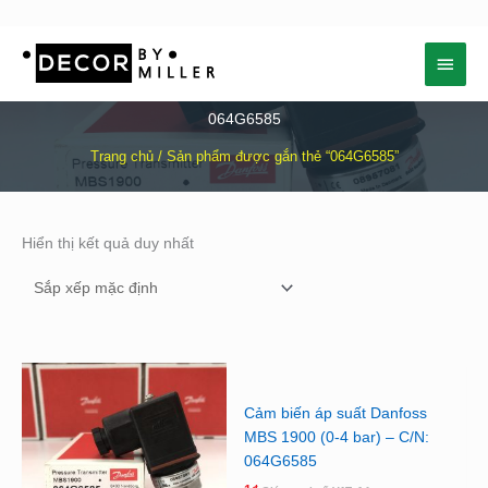
Nhảy
Menu
tới
nội
chính
dung
064G6585
Trang chủ
/ Sản phẩm được gắn thẻ “064G6585”
Hiển thị kết quả duy nhất
Cảm biến áp suất Danfoss
MBS 1900 (0-4 bar) – C/N:
064G6585