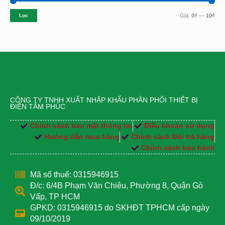
Lọc
Giá:
0₫
—
10₫
CÔNG TY TNHH XUẤT NHẬP KHẨU PHÂN PHỐI THIẾT BỊ
ĐIỆN TÂM PHÚC
Chính sách bảo mật thông tin
Điều khoản sử dụng
Hướng dẫn mua hàng
Chính sách Đổi trả hàng
Chính sách bảo hành
Mã số thuế: 0315946915
Đ/c: 6/4B Phạm Văn Chiêu, Phường 8, Quận Gò
Vấp, TP HCM
GPKD: 0315946915 do SKHĐT TPHCM cấp ngày
09/10/2019