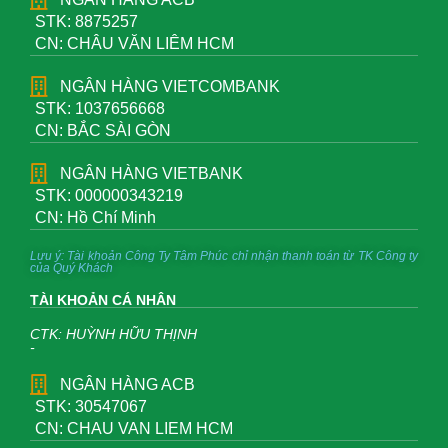
STK: 8875257
CN: CHÂU VĂN LIÊM HCM
NGÂN HÀNG VIETCOMBANK
STK: 1037656668
CN: BẮC SÀI GÒN
NGÂN HÀNG VIETBANK
STK: 000000343219
CN: Hồ Chí Minh
Lưu ý: Tài khoản Công Ty Tâm Phúc chỉ nhận thanh toán từ TK Công ty
của Quý Khách
TÀI KHOẢN CÁ NHÂN
CTK: HUỲNH HỮU THỊNH
-
NGÂN HÀNG ACB
STK: 30547067
CN: CHAU VAN LIEM HCM