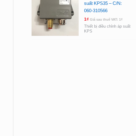
suất KPS35 – C/N:
060-310566
1
₫
Giá sau thuế VAT:
1
₫
Thiết bị điều chỉnh áp suất
KPS