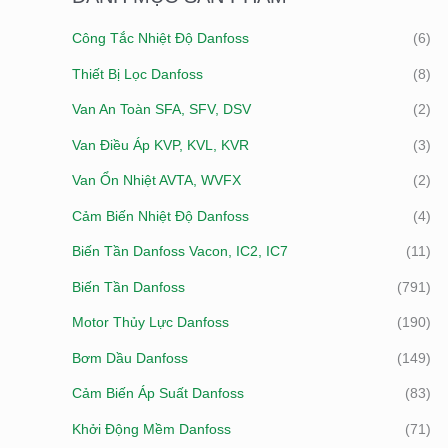
I
Ố
Ố
Công Tắc Nhiệt Độ Danfoss
(6)
Ế
I
I
Thiết Bị Lọc Danfoss
(8)
M
T
Đ
:
Van An Toàn SFA, SFV, DSV
(2)
H
A
I
Van Điều Áp KVP, KVL, KVR
(3)
Ể
Van Ổn Nhiệt AVTA, WVFX
(2)
U
Cảm Biến Nhiệt Độ Danfoss
(4)
Biến Tần Danfoss Vacon, IC2, IC7
(11)
Biến Tần Danfoss
(791)
Motor Thủy Lực Danfoss
(190)
Bơm Dầu Danfoss
(149)
Cảm Biến Áp Suất Danfoss
(83)
Khởi Động Mềm Danfoss
(71)