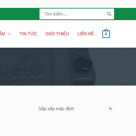
Search
for:
ẨM
TIN TỨC
GIỚI THIỆU
LIÊN HỆ
0