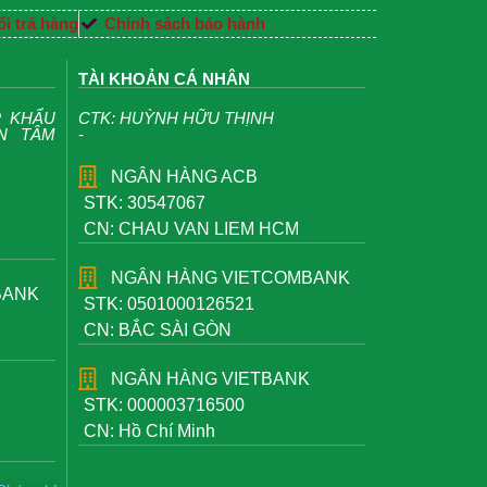
i trả hàng
Chính sách bảo hành
TÀI KHOẢN CÁ NHÂN
P KHẨU
CTK: HUỲNH HỮU THỊNH
ỆN TÂM
-
NGÂN HÀNG ACB
STK: 30547067
CN: CHAU VAN LIEM HCM
NGÂN HÀNG VIETCOMBANK
BANK
STK: 0501000126521
CN: BẮC SÀI GÒN
NGÂN HÀNG VIETBANK
STK: 000003716500
CN: Hồ Chí Minh