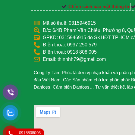
Chính sách bảo mật thông tin
Mã số thuế: 0315946915
Đ/c: 6/4B Phạm Văn Chiêu, Phường 8, Q
GPKD: 0315946915 do SKHĐT TPHCM cấp
Điện thoại: 0937 250 579
Điện thoại: 0918 808 005
Email: thinhhh79@gmail.com
Công Ty Tâm Phúc là đơn vị nhập khẩu và phân phối
đầu Việt Nam. Các Sản phẩm chủ lực phân phối: B
Danfoss, Cảm biến Danfoss… Tư vấn thiết kế, lắp đặ
0918808005