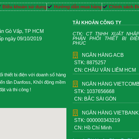
Điều khoản sử dụng
Hướng dẫn mua hàng
Chính sách Đổ
TÀI KHOẢN CÔNG TY
uận Gò Vấp, TP HCM
CTK: CT TNHH XUẤT NHẬ
PHÂN PHỐI THIẾT BỊ ĐI
 ngày 09/10/2019
PHÚC
NGÂN HÀNG ACB
STK: 8875257
CN: CHÂU VĂN LIÊM HCM
 thiết bị điện với doanh số hàng
iến tần Danfoss, Khởi động mềm
NGÂN HÀNG VIETCOM
t và thi công !
STK: 1037656668
CN: BẮC SÀI GÒN
NGÂN HÀNG VIETBANK
STK: 000000343219
CN: Hồ Chí Minh