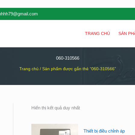
inhhh79@gmail.com
TRANG CHỦ
SẢN PH
060-310566
Trang chủ
/ Sản phẩm được gắn thẻ “060-310566”
Hiển thị kết quả duy nhất
Thiết bị điều chỉnh áp