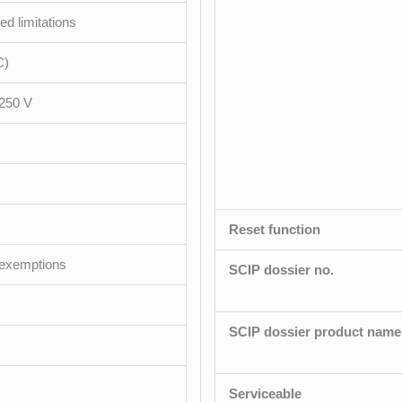
d limitations
C)
250 V
Reset function
 exemptions
SCIP dossier no.
SCIP dossier product name
Serviceable