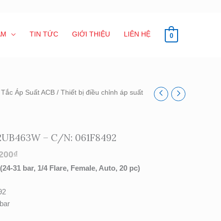
ẨM
TIN TỨC
GIỚI THIỆU
LIÊN HỆ
0
 Tắc Áp Suất ACB
/ Thiết bị điều chỉnh áp suất
 ACB 2UB463W – C/N: 061F8492
200
₫
 (24-31 bar, 1/4 Flare, Female, Auto, 20 pc)
92
 bar