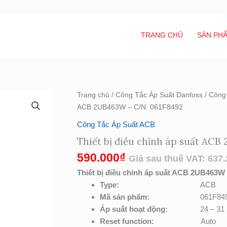
TRANG CHỦ
SẢN PH
Thiết
Trang chủ
/
Công Tắc Áp Suất Danfoss
/
Công
bị
ACB 2UB463W – C/N: 061F8492
điều
Công Tắc Áp Suất ACB
chỉnh
Thiết bị điều chỉnh áp suất
áp
suất
590.000
₫
Giá sau thuế VAT:
637.
ACB
Thiết bị điều chỉnh áp suất ACB 2UB463W
2UB463W
Type
:
ACB
-
Mã sản phẩm:
061F84
C/N:
Áp suất hoạt động:
24 – 31
061F8492
Reset function:
Auto