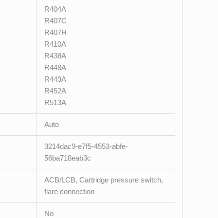
R404A
R407C
R407H
R410A
R438A
R448A
R449A
R452A
R513A
Auto
3214dac9-e7f5-4553-abfe-
56ba718eab3c
ACB/LCB, Cartridge pressure switch,
flare connection
No