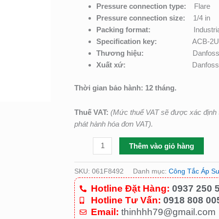
số
Pressure connection type:
Flare
lượng
Pressure connection size:
1/4 in
Packing format:
Industri
Specification key:
ACB-2
Thương hiệu:
Danfos
Xuất xứ:
Danfoss
Thời gian bảo hành: 12 tháng.
Thuế VAT:
(Mức thuế VAT sẽ được xác định t
phát hành hóa đơn VAT).
Thêm vào giỏ hàng
SKU:
061F8492
Danh mục:
Công Tắc Áp Su
Hotline Đặt Hàng:
0937 250 
Hotline Tư Vấn:
0918 808 00
Email:
thinhhh79@gmail.com