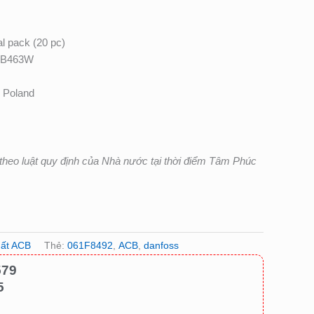
al pack (20 pc)
UB463W
s
 Poland
heo luật quy định của Nhà nước tại thời điểm Tâm Phúc
ất ACB
Thẻ:
061F8492
,
ACB
,
danfoss
579
5