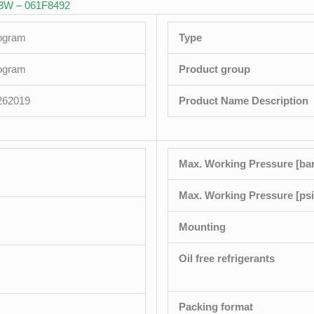
B463W – 061F8492
logram
Type
logram
Product group
262019
Product Name Description
Max. Working Pressure [bar
Max. Working Pressure [psi
Mounting
Oil free refrigerants
Packing format