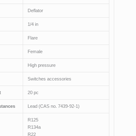
Deflator
1/4 in
Flare
Female
High pressure
Switches accessories
t
20 pc
stances
Lead (CAS no. 7439-92-1)
R125
R134a
R22