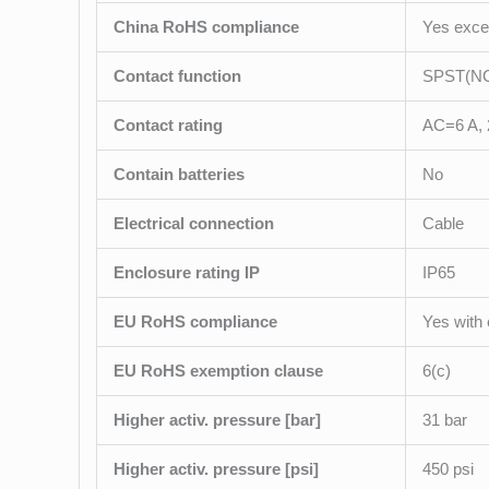
China RoHS compliance
Yes excee
Contact function
SPST(N
Contact rating
AC=6 A, 
Contain batteries
No
Electrical connection
Cable
Enclosure rating IP
IP65
EU RoHS compliance
Yes with
EU RoHS exemption clause
6(c)
Higher activ. pressure [bar]
31 bar
Higher activ. pressure [psi]
450 psi