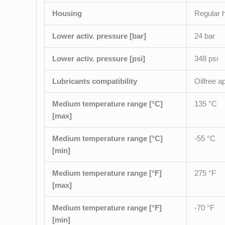
Housing
Regular h
Lower activ. pressure [bar]
24 bar
Lower activ. pressure [psi]
348 psi
Lubricants compatibility
Oilfree a
Medium temperature range [°C]
135 °C
[max]
Medium temperature range [°C]
-55 °C
[min]
Medium temperature range [°F]
275 °F
[max]
Medium temperature range [°F]
-70 °F
[min]