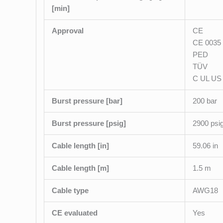
[min]
Approval
CE
CE 0035
PED
TÜV
C UL US
Burst pressure [bar]
200 bar
Burst pressure [psig]
2900 psi
Cable length [in]
59.06 in
Cable length [m]
1.5 m
Cable type
AWG18
CE evaluated
Yes