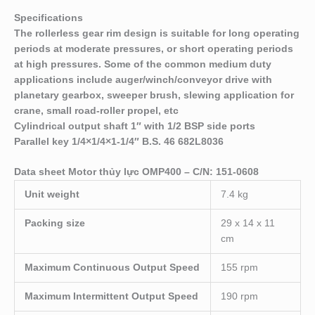
Specifications
The rollerless gear rim design is suitable for long operating
periods at moderate pressures, or short operating periods
at high pressures. Some of the common medium duty
applications include auger/winch/conveyor drive with
planetary gearbox, sweeper brush, slewing application for
crane, small road-roller propel, etc
Cylindrical output shaft 1″ with 1/2 BSP side ports
Parallel key 1/4×1/4×1-1/4″ B.S. 46 682L8036
Data sheet Motor thủy lực OMP400 – C/N: 151-0608
Unit weight
7.4 kg
Packing size
29 x 14 x 11
cm
Maximum Continuous Output Speed
155 rpm
Maximum Intermittent Output Speed
190 rpm