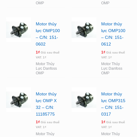
OMP
OMP
Motor thủy
Motor thủy
lực OMP100
lực OMP100
– C/N: 151-
– C/N: 151-
0602
0612
1
₫
1
₫
Giá sau thuế
Giá sau thuế
VAT:
1
₫
VAT:
1
₫
Motor Thủy
Motor Thủy
Lực Danfoss
Lực Danfoss
OMP
OMP
Motor thủy
Motor thủy
lực OMP X
lực OMP315
32 – C/N:
– C/N: 151-
11185775
0317
1
₫
1
₫
Giá sau thuế
Giá sau thuế
VAT:
1
₫
VAT:
1
₫
Motor Thủy
Motor Thủy