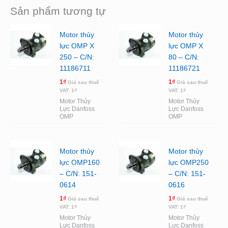
Sản phẩm tương tự
Motor thủy
Motor thủy
lực OMP X
lực OMP X
250 – C/N:
80 – C/N:
11186711
11186721
1
₫
1
₫
Giá sau thuế
Giá sau thuế
VAT:
1
₫
VAT:
1
₫
Motor Thủy
Motor Thủy
Lực Danfoss
Lực Danfoss
OMP
OMP
Motor thủy
Motor thủy
lực OMP160
lực OMP250
– C/N: 151-
– C/N: 151-
0614
0616
1
₫
1
₫
Giá sau thuế
Giá sau thuế
VAT:
1
₫
VAT:
1
₫
Motor Thủy
Motor Thủy
Lực Danfoss
Lực Danfoss