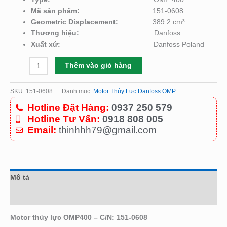
Mã sản phẩm:
151-0608
Geometric Displacement:
389.2 cm³
Thương hiệu:
Danfoss
Xuất xứ:
Danfoss Poland
Thêm vào giỏ hàng
SKU:
151-0608
Danh mục:
Motor Thủy Lực Danfoss OMP
Hotline Đặt Hàng:
0937 250 579
Hotline Tư Vấn:
0918 808 005
Email:
thinhhh79@gmail.com
Mô tả
Đánh giá (0)
Motor thủy lực OMP400 – C/N: 151-0608