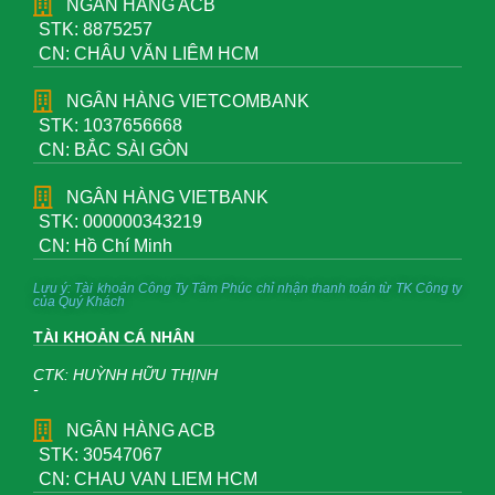
NGÂN HÀNG ACB
STK: 8875257
CN: CHÂU VĂN LIÊM HCM
NGÂN HÀNG VIETCOMBANK
STK: 1037656668
CN: BẮC SÀI GÒN
NGÂN HÀNG VIETBANK
STK: 000000343219
CN: Hồ Chí Minh
Lưu ý: Tài khoản Công Ty Tâm Phúc chỉ nhận thanh toán từ TK Công ty
của Quý Khách
TÀI KHOẢN CÁ NHÂN
CTK: HUỲNH HỮU THỊNH
-
NGÂN HÀNG ACB
STK: 30547067
CN: CHAU VAN LIEM HCM