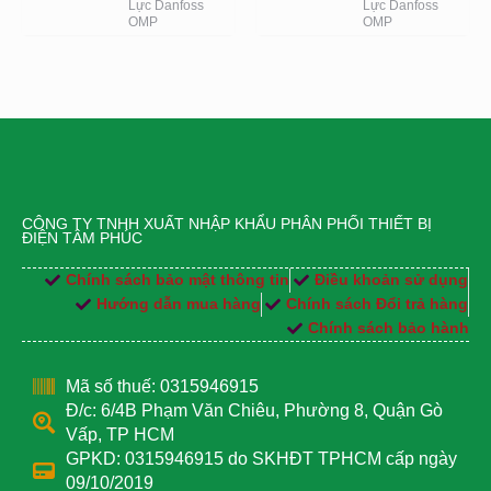
Lực Danfoss
Lực Danfoss
OMP
OMP
CÔNG TY TNHH XUẤT NHẬP KHẨU PHÂN PHỐI THIẾT BỊ
ĐIỆN TÂM PHÚC
Chính sách bảo mật thông tin
Điều khoản sử dụng
Hướng dẫn mua hàng
Chính sách Đổi trả hàng
Chính sách bảo hành
Mã số thuế: 0315946915
Đ/c: 6/4B Phạm Văn Chiêu, Phường 8, Quận Gò
Vấp, TP HCM
GPKD: 0315946915 do SKHĐT TPHCM cấp ngày
09/10/2019