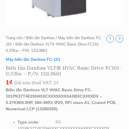
Trang chủ
/
Biến tần Danfoss
/
Máy biến tần Danfoss FC-
101
/ Biến tần Danfoss VLT® HVAC Basic Drive FC101-
0.37Kw – P/N: 131L9861
Máy biến tần Danfoss FC-101
Biến tần Danfoss VLT® HVAC Basic Drive FC101-
0.37Kw – P/N: 131L9861
1
₫
Giá sau thuế VAT:
1
₫
Biến tần Danfoss VLT HVAC Basic Drive FC-
101PK37T4E20H4XXCXXXSXXXXAXBXCXXXXDX –
0.37KW/0.5HP, 380-480V, IP20, RFI class A1, Coated PCB,
Numerical LCP (132B0200)
Type code:
FC-
101PK37T4E20H4XXCXXXSXXXXAXBXCXXXXDX