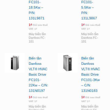
FC101-
FC101-
18.5Kw –
5.5Kw –
P/N:
P/N:
131L9871
131L9867
1
₫
1
₫
Giá sau thuế
Giá sau thuế
VAT:
1
₫
VAT:
1
₫
Máy biến tần
Máy biến tần
Danfoss FC-
Danfoss FC-
101
101
Biến tần
Biến tần
Danfoss
Danfoss
VLT® HVAC
VLT® HVAC
Basic Drive
Basic Drive
FC101-
FC101-3Kw
22Kw – C/N:
– C/N:
131N0197
131N0183
1
₫
1
₫
Giá sau thuế
Giá sau thuế
VAT:
1
₫
VAT:
1
₫
Máy biến tần
Máy biến tần