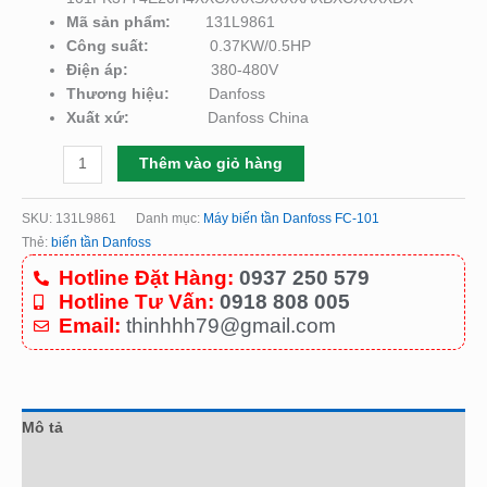
Mã sản phẩm:
131L9861
Công suất:
0.37KW/0.5HP
Điện áp:
380-480V
Thương hiệu:
Danfoss
Xuất xứ:
Danfoss China
Thêm vào giỏ hàng
SKU:
131L9861
Danh mục:
Máy biến tần Danfoss FC-101
Thẻ:
biến tần Danfoss
Hotline Đặt Hàng:
0937 250 579
Hotline Tư Vấn:
0918 808 005
Email:
thinhhh79@gmail.com
Mô tả
Đánh giá (0)