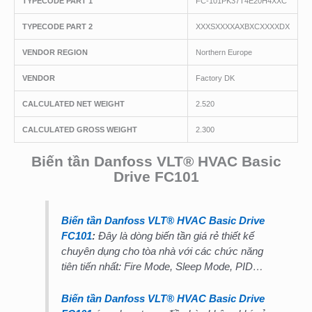
TYPECODE PART 1
FC-101PK37T4E20H4XXC
TYPECODE PART 2
XXXSXXXXAXBXCXXXXDX
VENDOR REGION
Northern Europe
VENDOR
Factory DK
CALCULATED NET WEIGHT
2.520
CALCULATED GROSS WEIGHT
2.300
Biến tần Danfoss VLT® HVAC Basic
Drive FC101
Biến tần Danfoss VLT® HVAC Basic Drive
FC101
:
Đây là dòng biến tần giá rẻ thiết kế
chuyên dụng cho tòa nhà với các chức năng
tiên tiến nhất: Fire Mode, Sleep Mode, PID…
Biến tần Danfoss VLT® HVAC Basic Drive