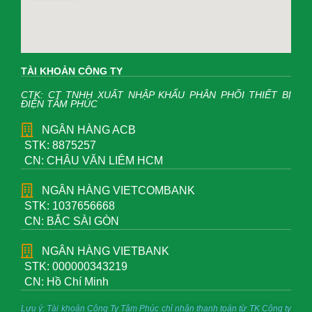
TÀI KHOẢN CÔNG TY
CTK: CT TNHH XUẤT NHẬP KHẨU PHÂN PHỐI THIẾT BỊ
ĐIỆN TÂM PHÚC
NGÂN HÀNG ACB
STK: 8875257
CN: CHÂU VĂN LIÊM HCM
NGÂN HÀNG VIETCOMBANK
STK: 1037656668
CN: BẮC SÀI GÒN
NGÂN HÀNG VIETBANK
STK: 000000343219
CN: Hồ Chí Minh
Lưu ý: Tài khoản Công Ty Tâm Phúc chỉ nhận thanh toán từ TK Công ty