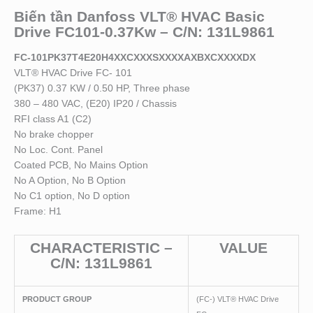
Biến tần Danfoss VLT® HVAC Basic
Drive FC101-0.37Kw – C/N: 131L9861
FC-101PK37T4E20H4XXCXXXSXXXXAXBXCXXXXDX
VLT® HVAC Drive FC- 101
(PK37) 0.37 KW / 0.50 HP, Three phase
380 – 480 VAC, (E20) IP20 / Chassis
RFI class A1 (C2)
No brake chopper
No Loc. Cont. Panel
Coated PCB, No Mains Option
No A Option, No B Option
No C1 option, No D option
Frame: H1
CHARACTERISTIC –
VALUE
C/N:
131L9861
PRODUCT GROUP
(FC-) VLT® HVAC Drive