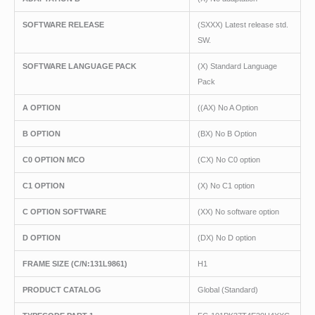
SOFTWARE RELEASE
(SXXX) Latest release std.
SW.
SOFTWARE LANGUAGE PACK
(X) Standard Language
Pack
A OPTION
((AX) No A Option
B OPTION
(BX) No B Option
C0 OPTION MCO
(CX) No C0 option
C1 OPTION
(X) No C1 option
C OPTION SOFTWARE
(XX) No software option
D OPTION
(DX) No D option
FRAME SIZE (C/N:131L9861)
H1
PRODUCT CATALOG
Global (Standard)