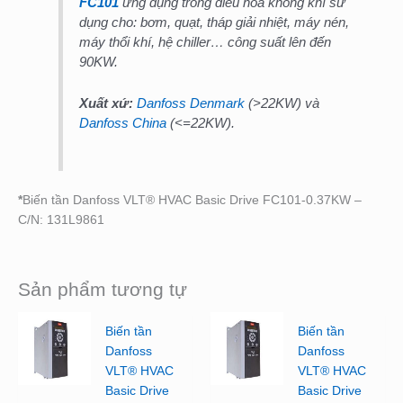
FC101
ứng dụng trong điều hòa không khí sử
dụng cho: bơm, quạt, tháp giải nhiệt, máy nén,
máy thổi khí, hệ chiller… công suất lên đến
90KW.
Xuất xứ:
Danfoss Denmark
(>22KW) và
Danfoss China
(<=22KW).
*
Biến tần Danfoss VLT® HVAC Basic Drive FC101-0.37KW –
C/N: 131L9861
Sản phẩm tương tự
Biến tần
Biến tần
Danfoss
Danfoss
VLT® HVAC
VLT® HVAC
Basic Drive
Basic Drive