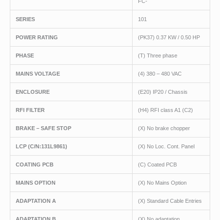
FC-
SERIES
101
POWER RATING
(PK37) 0.37 KW / 0.50 HP
PHASE
(T) Three phase
MAINS VOLTAGE
(4) 380 – 480 VAC
ENCLOSURE
(E20) IP20 / Chassis
RFI FILTER
(H4) RFI class A1 (C2)
BRAKE – SAFE STOP
(X) No brake chopper
LCP
(C/N:131L9861)
(X) No Loc. Cont. Panel
COATING PCB
(C) Coated PCB
MAINS OPTION
(X) No Mains Option
ADAPTATION A
(X) Standard Cable Entries
ADAPTATION B
(X) No adaptation