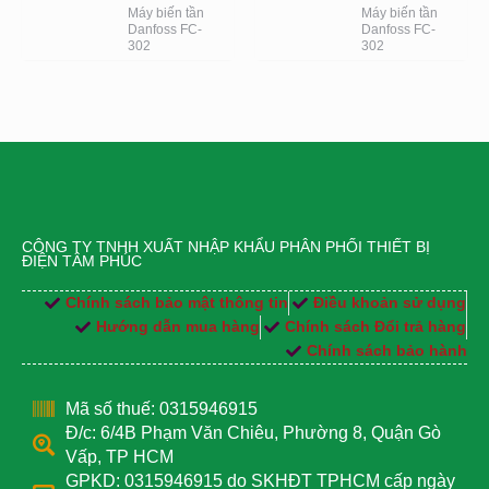
Máy biến tần
Máy biến tần
Danfoss FC-
Danfoss FC-
302
302
CÔNG TY TNHH XUẤT NHẬP KHẨU PHÂN PHỐI THIẾT BỊ
ĐIỆN TÂM PHÚC
Chính sách bảo mật thông tin
Điều khoản sử dụng
Hướng dẫn mua hàng
Chính sách Đổi trả hàng
Chính sách bảo hành
Mã số thuế: 0315946915
Đ/c: 6/4B Phạm Văn Chiêu, Phường 8, Quận Gò
Vấp, TP HCM
GPKD: 0315946915 do SKHĐT TPHCM cấp ngày