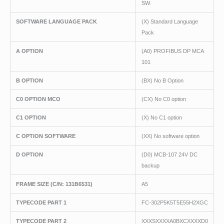
SW.
SOFTWARE LANGUAGE PACK
(X) Standard Language
Pack
A OPTION
(A0) PROFIBUS DP MCA
101
B OPTION
(BX) No B Option
C0 OPTION MCO
(CX) No C0 option
C1 OPTION
(X) No C1 option
C OPTION SOFTWARE
(XX) No software option
D OPTION
(D0) MCB-107 24V DC
backup
FRAME SIZE (C/N: 131B6531)
A5
TYPECODE PART 1
FC-302P5K5T5E55H2XGC
TYPECODE PART 2
XXXSXXXXA0BXCXXXXD0