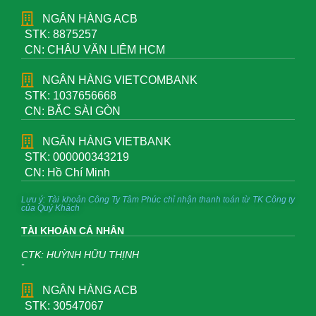
NGÂN HÀNG ACB
STK: 8875257
CN: CHÂU VĂN LIÊM HCM
NGÂN HÀNG VIETCOMBANK
STK: 1037656668
CN: BẮC SÀI GÒN
NGÂN HÀNG VIETBANK
STK: 000000343219
CN: Hồ Chí Minh
Lưu ý: Tài khoản Công Ty Tâm Phúc chỉ nhận thanh toán từ TK Công ty
của Quý Khách
TÀI KHOẢN CÁ NHÂN
CTK: HUỲNH HỮU THỊNH
-
NGÂN HÀNG ACB
STK: 30547067