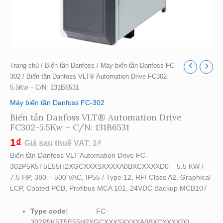
Trang chủ
/
Biến tần Danfoss
/
Máy biến tần Danfoss FC-
302
/ Biến tần Danfoss VLT® Automation Drive FC302-
5.5Kw – C/N: 131B6531
Máy biến tần Danfoss FC-302
Biến tần Danfoss VLT® Automation Drive
FC302-5.5Kw – C/N: 131B6531
1
₫
Giá sau thuế VAT:
1
₫
Biến tần Danfoss VLT Automation Drive FC-
302P5K5T5E55H2XGCXXXSXXXXA0BXCXXXXD0 – 5.5 KW /
7.5 HP, 380 – 500 VAC, IP55 / Type 12, RFI Class A2, Graphical
LCP, Coated PCB, Profibus MCA 101, 24VDC Backup MCB107
Type code:
FC-
302P5K5T5E55H2XGCXXXSXXXXA0BXCXXXXD0