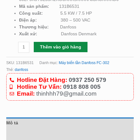
Mã sản phẩm:
131B6531
Công suất:
5.5 KW / 7.5 HP
Điện áp:
380 – 500 VAC
Thương hiệu:
Danfoss
Xuất xứ:
Danfoss Denmark
Thêm vào giỏ hàng
SKU:
131B6531
Danh mục:
Máy biến tần Danfoss FC-302
Thẻ:
danfoss
Hotline Đặt Hàng:
0937 250 579
Hotline Tư Vấn:
0918 808 005
Email:
thinhhh79@gmail.com
Mô tả
Đánh giá (0)