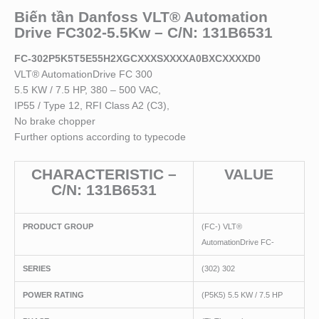
Biến tần Danfoss VLT® Automation
Drive FC302-5.5Kw – C/N: 131B6531
FC-302P5K5T5E55H2XGCXXXSXXXXA0BXCXXXXD0
VLT® AutomationDrive FC 300
5.5 KW / 7.5 HP, 380 – 500 VAC,
IP55 / Type 12, RFI Class A2 (C3),
No brake chopper
Further options according to typecode
CHARACTERISTIC –
VALUE
C/N: 131B6531
PRODUCT GROUP
(FC-) VLT®
AutomationDrive FC-
SERIES
(302) 302
POWER RATING
(P5K5) 5.5 KW / 7.5 HP