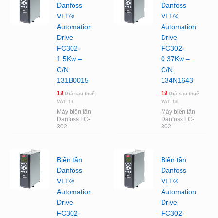
Danfoss
Danfoss
VLT®
VLT®
Automation
Automation
Drive
Drive
FC302-
FC302-
1.5Kw –
0.37Kw –
C/N:
C/N:
131B0015
134N1643
1
₫
1
₫
Giá sau thuế
Giá sau thuế
VAT:
1
₫
VAT:
1
₫
Máy biến tần
Máy biến tần
Danfoss FC-
Danfoss FC-
302
302
Biến tần
Biến tần
Danfoss
Danfoss
VLT®
VLT®
Automation
Automation
Drive
Drive
FC302-
FC302-