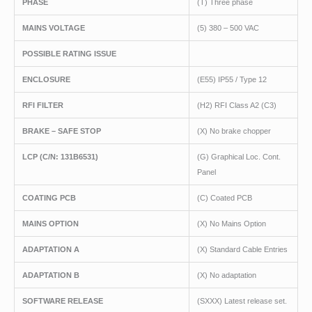
PHASE
(T) Three phase
MAINS VOLTAGE
(5) 380 – 500 VAC
POSSIBLE RATING ISSUE
ENCLOSURE
(E55) IP55 / Type 12
RFI FILTER
(H2) RFI Class A2 (C3)
BRAKE – SAFE STOP
(X) No brake chopper
LCP
(C/N
: 131B6531)
(G) Graphical Loc. Cont.
Panel
COATING PCB
(C) Coated PCB
MAINS OPTION
(X) No Mains Option
ADAPTATION A
(X) Standard Cable Entries
ADAPTATION B
(X) No adaptation
SOFTWARE RELEASE
(SXXX) Latest release set.