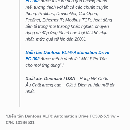
FC 302
được thiết kế nhỏ gọn nhưng mạnh
mẽ, tương thích với tất cả các chuẩn truyền
thông: Profibus, DeviceNet, CanOpen,
Profinet, Ethernet IP, Modbus TCP.. hoạt động
bền bỉ trong môi trường khắc nghiệt, chuyên
dụng và đáp ứng tất cả các loại tải khó chịu
nhất, mức quá tải lên đến 200%.
Biến tần Danfoss VLT® Automation Drive
FC 302
được mệnh danh là ” Một Biến Tần
cho mọi ứng dụng” !
Xuất xứ: Denmark
/ USA
– Hàng NK Châu
Âu Chất lượng cao – Giá & Dịch vụ hậu mãi tốt
nhất.
*
Biến tần Danfoss VLT® Automation Drive FC302-5.5Kw –
C/N: 131B6531