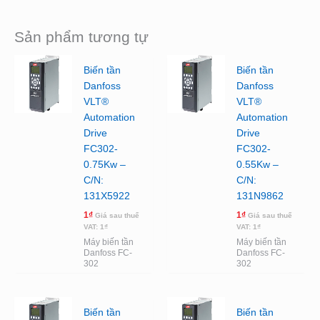
Sản phẩm tương tự
Biến tần
Biến tần
Danfoss
Danfoss
VLT®
VLT®
Automation
Automation
Drive
Drive
FC302-
FC302-
0.75Kw –
0.55Kw –
C/N:
C/N:
131X5922
131N9862
1
₫
1
₫
Giá sau thuế
Giá sau thuế
VAT:
1
₫
VAT:
1
₫
Máy biến tần
Máy biến tần
Danfoss FC-
Danfoss FC-
302
302
Biến tần
Biến tần