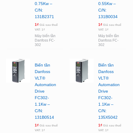
0.75Kw –
0.55Kw –
C/N:
C/N:
131B2371
131B0034
1
₫
1
₫
Giá sau thuế
Giá sau thuế
VAT:
1
₫
VAT:
1
₫
Máy biến tần
Máy biến tần
Danfoss FC-
Danfoss FC-
302
302
Biến tần
Biến tần
Danfoss
Danfoss
VLT®
VLT®
Automation
Automation
Drive
Drive
FC302-
FC302-
1.1Kw –
1.1Kw –
C/N:
C/N:
131B0514
135X5042
1
₫
1
₫
Giá sau thuế
Giá sau thuế
VAT:
1
₫
VAT:
1
₫