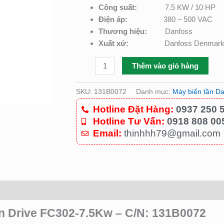
số
Công suất:
7.5 KW / 10 HP
lượng
Điện áp:
380 – 500 VAC
Thương hiệu:
Danfoss
Xuất xứ:
Danfoss Denmar
Thêm vào giỏ hàng
SKU:
131B0072
Danh mục:
Máy biến tần D
Hotline Đặt Hàng:
0937 250 
Hotline Tư Vấn:
0918 808 00
Email:
thinhhh79@gmail.com
n Drive FC302-7.5Kw – C/N: 131B0072