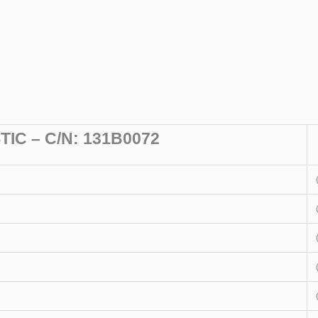
IC – C/N: 131B0072