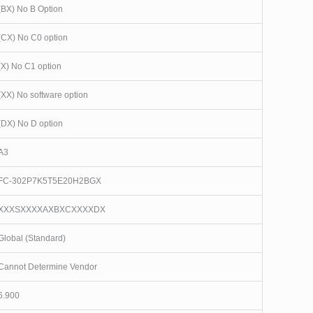
(BX) No B Option
(CX) No C0 option
(X) No C1 option
(XX) No software option
(DX) No D option
A3
FC-302P7K5T5E20H2BGX
XXXSXXXXAXBXCXXXXDX
Global (Standard)
Cannot Determine Vendor
6.900