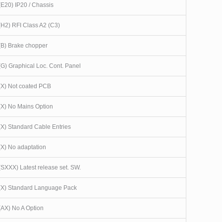
(E20) IP20 / Chassis
(H2) RFI Class A2 (C3)
(B) Brake chopper
(G) Graphical Loc. Cont. Panel
(X) Not coated PCB
(X) No Mains Option
(X) Standard Cable Entries
(X) No adaptation
(SXXX) Latest release set. SW.
(X) Standard Language Pack
(AX) No A Option