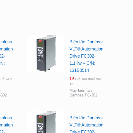
anfoss
Biến tần Danfoss
mation
VLT® Automation
02-
Drive FC302-
/N:
1.1Kw – C/N:
131B0514
1
₫
huế VAT:
Giá sau thuế VAT:
1
₫
n
Máy biến tần
-302
Danfoss FC-302
anfoss
Biến tần Danfoss
mation
VLT® Automation
02-
Drive FC302-