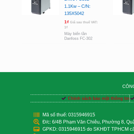
1.1Kw – C/N:
135X5042
1
₫
Giá sau thuế VAT:
1
₫
Máy biến tần
Danfoss FC-302
CÔNG
Chính sách bảo mật thông tin
Mã số thuế: 0315946915
Đ/c: 6/4B Phạm Văn Chiêu, Phường 8, Q
GPKD: 0315946915 do SKHĐT TPHCM cấp