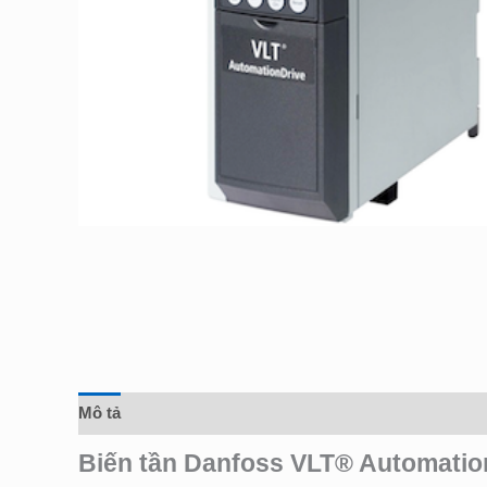
Mô tả
Đánh giá (0)
Biến tần Danfoss VLT® Automatio