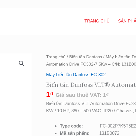
TRANG CHỦ
SẢN PH
Biến
Trang chủ
/
Biến tần Danfoss
/
Máy biến tần D
tần
Automation Drive FC302-7.5Kw – C/N: 131B0
Danfoss
Máy biến tần Danfoss FC-302
VLT®
Biến tần Danfoss VLT® Automati
Automation
Drive
1
₫
Giá sau thuế VAT:
1
₫
FC302-
Biến tần Danfoss VLT Automation Driv
7.5Kw
KW / 10 HP, 380 – 500 VAC, IP20 / Chassis,
-
C/N:
Type code:
FC-302P7K5T5
131B0072
Mã sản phẩm:
131B0072