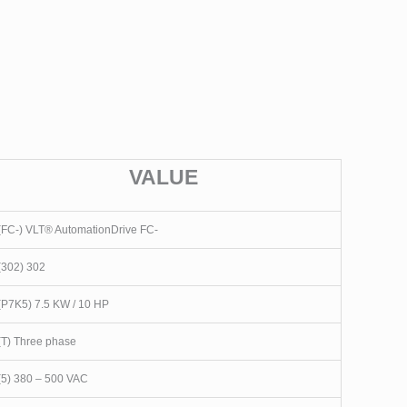
VALUE
(FC-) VLT® AutomationDrive FC-
(302) 302
(P7K5) 7.5 KW / 10 HP
(T) Three phase
(5) 380 – 500 VAC