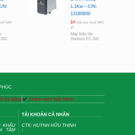
C/N:
1.1Kw – C/N:
131B0650
1
₫
huế VAT:
Giá sau thuế VAT:
1
₫
n
Máy biến tần
-302
Danfoss FC-302
 PHÚC
i trả hàng
Chính sách bảo hành
TÀI KHOẢN CÁ NHÂN
P KHẨU
CTK: HUỲNH HỮU THỊNH
ỆN TÂM
-