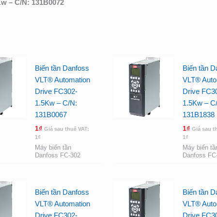
Kw – C/N: 131B0072
Biến tần Danfoss
Biến tần D
VLT® Automation
VLT® Auto
Drive FC302-
Drive FC3
1.5Kw – C/N:
1.5Kw – C
131B0067
131B1838
1
₫
1
₫
Giá sau thuế VAT:
Giá sau t
1
₫
1
₫
Máy biến tần
Máy biến tầ
Danfoss FC-302
Danfoss FC
Biến tần Danfoss
Biến tần D
VLT® Automation
VLT® Auto
Drive FC302-
Drive FC3