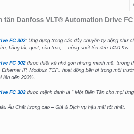
n tần Danfoss VLT® Automation Drive FC
ive FC 302
: Ứng dụng trong các dây chuyền tự động như c
ền, băng tải, quạt, cầu trục,… công suất lên đến 1400 Kw.
rive FC 302
được thiết kế nhỏ gọn nhưng mạnh mẽ, tương thí
 Ethernet IP, Modbus TCP.. hoạt động bền bỉ trong môi trườ
ải lên đến 200%.
ive FC 302
được mệnh danh là ” Một Biến Tần cho mọi ứng 
u Âu Chất lượng cao – Giá & Dịch vụ hậu mãi tốt nhất.