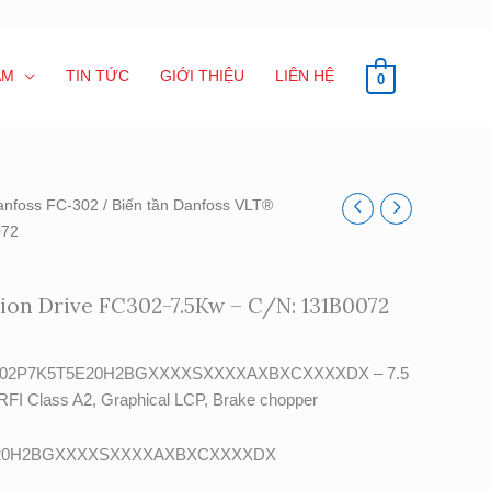
ẨM
TIN TỨC
GIỚI THIỆU
LIÊN HỆ
0
anfoss FC-302
/ Biến tần Danfoss VLT®
072
on Drive FC302-7.5Kw – C/N: 131B0072
e FC-302P7K5T5E20H2BGXXXXSXXXXAXBXCXXXXDX – 7.5
 RFI Class A2, Graphical LCP, Brake chopper
E20H2BGXXXXSXXXXAXBXCXXXXDX