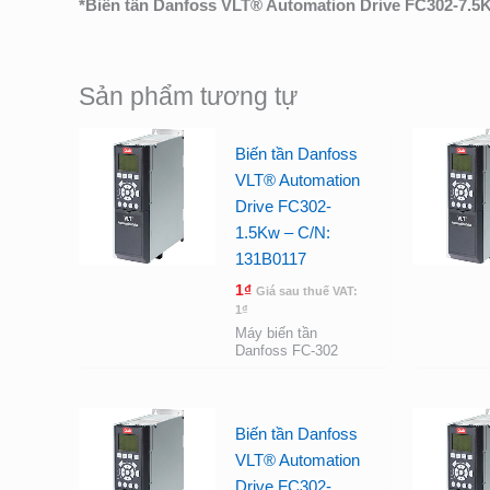
*
Biến tần Danfoss VLT® Automation Drive FC302-7.5
Sản phẩm tương tự
Biến tần Danfoss
VLT® Automation
Drive FC302-
1.5Kw – C/N:
131B0117
1
₫
Giá sau thuế VAT:
1
₫
Máy biến tần
Danfoss FC-302
Biến tần Danfoss
VLT® Automation
Drive FC302-