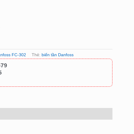
k
anfoss FC-302
Thẻ:
biến tần Danfoss
579
5