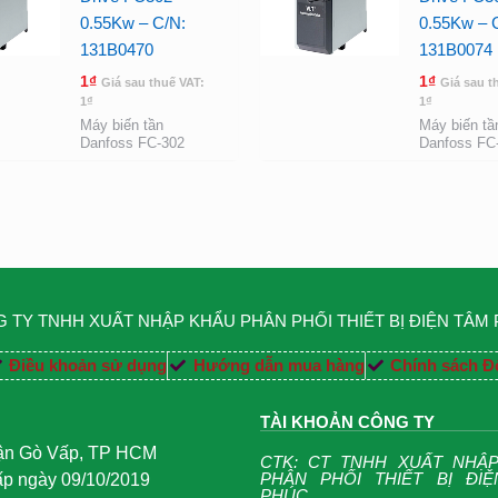
0.55Kw – C/N:
0.55Kw – 
131B0470
131B0074
1
₫
1
₫
Giá sau thuế VAT:
Giá sau t
1
₫
1
₫
Máy biến tần
Máy biến tầ
Danfoss FC-302
Danfoss FC
 TY TNHH XUẤT NHẬP KHẨU PHÂN PHỐI THIẾT BỊ ĐIỆN TÂM
Điều khoản sử dụng
Hướng dẫn mua hàng
Chính sách Đổ
TÀI KHOẢN CÔNG TY
uận Gò Vấp, TP HCM
CTK: CT TNHH XUẤT NHẬ
PHÂN PHỐI THIẾT BỊ ĐI
 ngày 09/10/2019
PHÚC