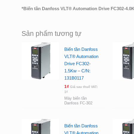
*
Biến tần Danfoss VLT® Automation Drive FC302-4.0
Sản phẩm tương tự
Biến tần Danfoss
VLT® Automation
Drive FC302-
1.5Kw – C/N:
131B0117
1
₫
Giá sau thuế VAT:
1
₫
Máy biến tần
Danfoss FC-302
Biến tần Danfoss
VLT® Automation