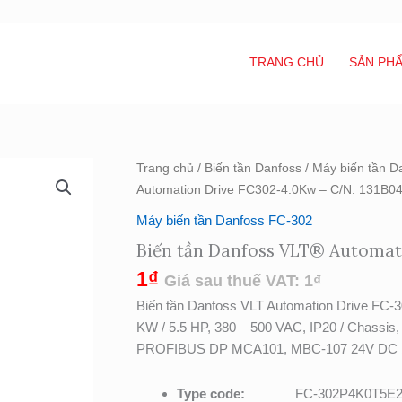
TRANG CHỦ
SẢN PH
Biến
Trang chủ
/
Biến tần Danfoss
/
Máy biến tần D
tần
Automation Drive FC302-4.0Kw – C/N: 131B0
Danfoss
Máy biến tần Danfoss FC-302
VLT®
Biến tần Danfoss VLT® Automat
Automation
Drive
1
₫
Giá sau thuế VAT:
1
₫
FC302-
Biến tần Danfoss VLT Automation Driv
4.0Kw
KW / 5.5 HP, 380 – 500 VAC, IP20 / Chassis,
-
PROFIBUS DP MCA101, MBC-107 24V DC 
C/N:
131B0475
Type code:
FC-302P4K0T5