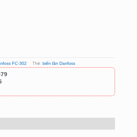
k
anfoss FC-302
Thẻ:
biến tần Danfoss
579
5