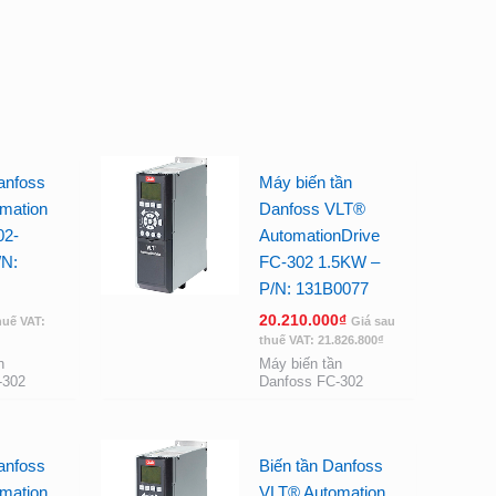
anfoss
Máy biến tần
mation
Danfoss VLT®
02-
AutomationDrive
/N:
FC-302 1.5KW –
P/N: 131B0077
20.210.000
₫
huế VAT:
Giá sau
thuế VAT:
21.826.800
₫
n
Máy biến tần
-302
Danfoss FC-302
anfoss
Biến tần Danfoss
mation
VLT® Automation