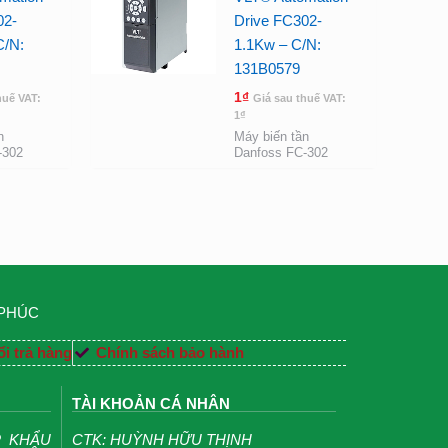
02-
Drive FC302-
C/N:
1.1Kw – C/N:
131B0579
1
₫
huế VAT:
Giá sau thuế VAT:
1
₫
n
Máy biến tần
-302
Danfoss FC-302
 PHÚC
i trả hàng
Chính sách bảo hành
TÀI KHOẢN CÁ NHÂN
P KHẨU
CTK: HUỲNH HỮU THỊNH