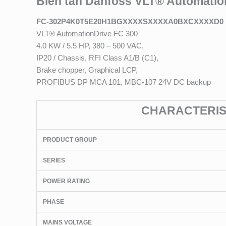
Biến tần Danfoss VLT® Automatio
FC-302P4K0T5E20H1BGXXXXSXXXXA0BXCXXXXD0
VLT® AutomationDrive FC 300
4.0 KW / 5.5 HP, 380 – 500 VAC,
IP20 / Chassis, RFI Class A1/B (C1),
Brake chopper, Graphical LCP,
PROFIBUS DP MCA 101, MBC-107 24V DC backup
CHARACTERIST
PRODUCT GROUP
SERIES
POWER RATING
PHASE
MAINS VOLTAGE