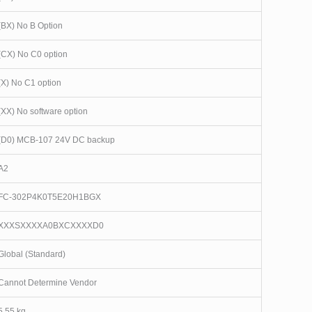
(BX) No B Option
(CX) No C0 option
(X) No C1 option
(XX) No software option
(D0) MCB-107 24V DC backup
A2
FC-302P4K0T5E20H1BGX
XXXSXXXXA0BXCXXXXD0
Global (Standard)
Cannot Determine Vendor
5.55 kg