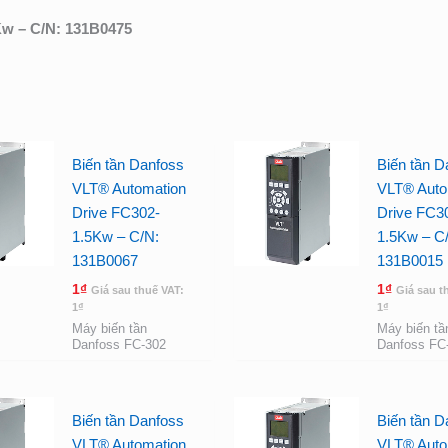
Kw – C/N: 131B0475
Biến tần Danfoss
Biến tần D
VLT® Automation
VLT® Auto
Drive FC302-
Drive FC3
1.5Kw – C/N:
1.5Kw – C
131B0067
131B0015
1
₫
1
₫
Giá sau thuế VAT:
Giá sau t
1
₫
1
₫
Máy biến tần
Máy biến tầ
Danfoss FC-302
Danfoss FC
Biến tần Danfoss
Biến tần D
VLT® Automation
VLT® Auto