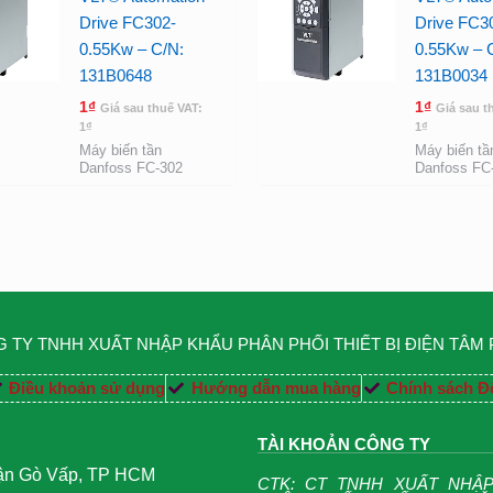
Drive FC302-
Drive FC3
0.55Kw – C/N:
0.55Kw – 
131B0648
131B0034
1
₫
1
₫
Giá sau thuế VAT:
Giá sau t
1
₫
1
₫
Máy biến tần
Máy biến tầ
Danfoss FC-302
Danfoss FC
 TY TNHH XUẤT NHẬP KHẨU PHÂN PHỐI THIẾT BỊ ĐIỆN TÂM
Điều khoản sử dụng
Hướng dẫn mua hàng
Chính sách Đổ
TÀI KHOẢN CÔNG TY
uận Gò Vấp, TP HCM
CTK: CT TNHH XUẤT NHẬ