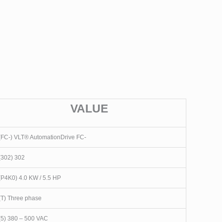
VALUE
(FC-) VLT® AutomationDrive FC-
(302) 302
(P4K0) 4.0 KW / 5.5 HP
(T) Three phase
(5) 380 – 500 VAC