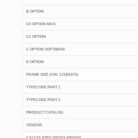
B OPTION
C0 OPTION MCO
C1 OPTION
C OPTION SOFTWARE
D OPTION
FRAME SIZE (C/N: 131B0475)
TYPECODE PART 1
TYPECODE PART 2
PRODUCT CATALOG
VENDOR
CALCULATED GROSS WEIGHT