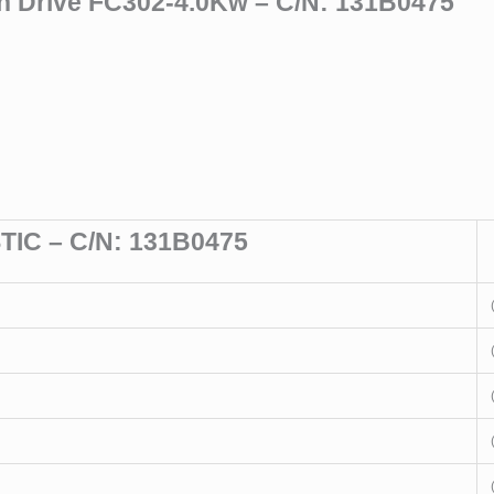
n Drive FC302-4.0Kw – C/N: 131B0475
IC – C/N: 131B0475