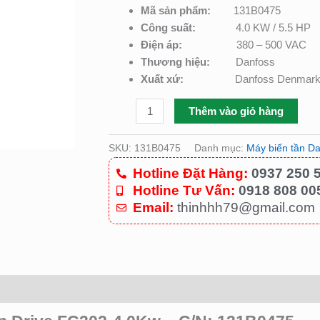
số
Mã sản phẩm:
131B0475
lượng
Công suất:
4.0 KW / 5.5 HP
Điện áp:
380 – 500 VAC
Thương hiệu:
Danfoss
Xuất xứ:
Danfoss Denmar
Thêm vào giỏ hàng
SKU:
131B0475
Danh mục:
Máy biến tần D
Hotline Đặt Hàng:
0937 250 
Hotline Tư Vấn:
0918 808 00
Email:
thinhhh79@gmail.com