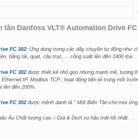
n tần Danfoss VLT® Automation Drive FC
ive FC 302
: Ứng dụng trong các dây chuyền tự động như c
ền, băng tải, quạt, cầu trục,… công suất lên đến 1400 Kw.
rive FC 302
được thiết kế nhỏ gọn nhưng mạnh mẽ, tương thí
 Ethernet IP, Modbus TCP.. hoạt động bền bỉ trong môi trườ
ải lên đến 200%.
ive FC 302
được mệnh danh là ” Một Biến Tần cho mọi ứng 
u Âu Chất lượng cao – Giá & Dịch vụ hậu mãi tốt nhất.