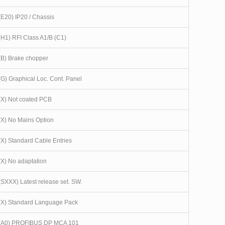
(E20) IP20 / Chassis
(H1) RFI Class A1/B (C1)
(B) Brake chopper
(G) Graphical Loc. Cont. Panel
(X) Not coated PCB
(X) No Mains Option
(X) Standard Cable Entries
(X) No adaptation
(SXXX) Latest release set. SW.
(X) Standard Language Pack
(A0) PROFIBUS DP MCA 101