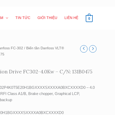
ẨM
TIN TỨC
GIỚI THIỆU
LIÊN HỆ
0
anfoss FC-302
/ Biến tần Danfoss VLT®
475
ion Drive FC302-4.0Kw – C/N: 131B0475
e FC-302P4K0T5E20H1BGXXXXSXXXXA0BXCXXXXD0 – 4.0
 RFI Class A1/B, Brake chopper, Graphical LCP,
backup
E20H1BGXXXXSXXXXA0BXCXXXXD0