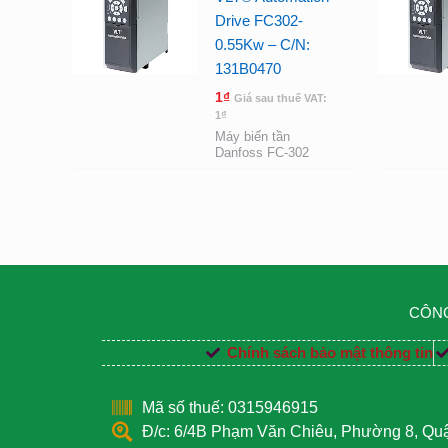
Drive FC302-
0.55Kw – C/N:
131B0470
1
₫
Giá sau thuế VAT:
1
₫
Máy biến tần
Danfoss FC-302
CÔNG
Chính sách bảo mật thông tin
Mã số thuế: 0315946915
Đ/c: 6/4B Phạm Văn Chiêu, Phường 8, Q