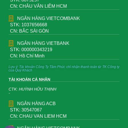
CN: CHÂU VĂN LIÊM HCM
NGÂN HÀNG VIETCOMBANK
STK: 1037656668
CN: BẮC SÀI GÒN
NGÂN HÀNG VIETBANK
STK: 000000343219
CN: Hồ Chí Minh
Lưu ý: Tài khoản Công Ty Tâm Phúc chỉ nhận thanh toán từ TK Công ty
của Quý Khách
TÀI KHOẢN CÁ NHÂN
CTK: HUỲNH HỮU THỊNH
-
NGÂN HÀNG ACB
STK: 30547067
CN: CHAU VAN LIEM HCM