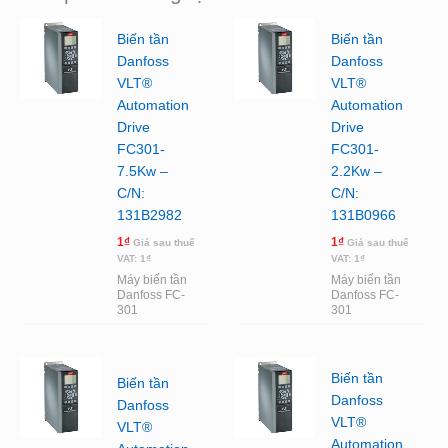
Biến tần
Biến tần
Danfoss
Danfoss
VLT®
VLT®
Automation
Automation
Drive
Drive
FC301-
FC301-
7.5Kw –
2.2Kw –
C/N:
C/N:
131B2982
131B0966
1
₫
1
₫
Giá sau thuế
Giá sau thuế
VAT:
1
₫
VAT:
1
₫
Máy biến tần
Máy biến tần
Danfoss FC-
Danfoss FC-
301
301
Biến tần
Biến tần
Danfoss
Danfoss
VLT®
VLT®
Automation