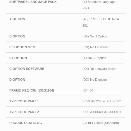
SOFTWARE LANGUAGE PACK
(X) Standard Language
Pack
A OPTION
(A0) PROFIBUS DP MCA
101
B OPTION
(BX) No B Option
C0 OPTION MCO
(CX) No C0 option
C1 OPTION
(X) No C1 option
C OPTION SOFTWARE
(XX) No software option
D OPTION
(DX) No D option
FRAME SIZE (C/N: 131G1164)
(B4) B4
TYPECODE PART 1
FC-301P22KT4E20H2BNC
TYPECODE PART 2
XXXSXXXXA0BXCXXXXDX
PRODUCT CATALOG
(GLBL) Global (Standard)