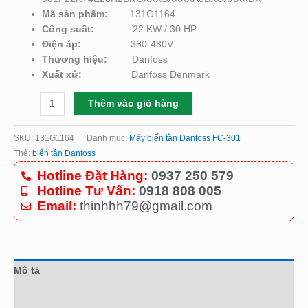
Mã sản phẩm:
131G1164
Công suất:
22 KW / 30 HP
Điện áp:
380-480V
Thương hiệu:
Danfoss
Xuất xứ:
Danfoss Denmark
Thêm vào giỏ hàng
SKU:
131G1164
Danh mục:
Máy biến tần Danfoss FC-301
Thẻ:
biến tần Danfoss
Hotline Đặt Hàng:
0937 250 579
Hotline Tư Vấn:
0918 808 005
Email:
thinhhh79@gmail.com
Mô tả
Đánh giá (0)