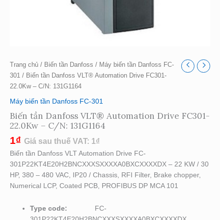
Trang chủ
/
Biến tần Danfoss
/
Máy biến tần Danfoss FC-
301
/ Biến tần Danfoss VLT® Automation Drive FC301-
22.0Kw – C/N: 131G1164
Máy biến tần Danfoss FC-301
Biến tần Danfoss VLT® Automation Drive FC301-
22.0Kw – C/N: 131G1164
1
₫
Giá sau thuế VAT:
1
₫
Biến tần Danfoss VLT Automation Drive FC-
301P22KT4E20H2BNCXXXSXXXXA0BXCXXXXDX – 22 KW / 30
HP, 380 – 480 VAC, IP20 / Chassis, RFI Filter, Brake chopper,
Numerical LCP, Coated PCB, PROFIBUS DP MCA 101
Type code:
FC-
301P22KT4E20H2BNCXXXSXXXXA0BXCXXXXDX