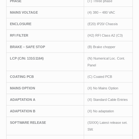
PHASE
(T) Three phase
MAINS VOLTAGE
(4) 380 – 480 VAC
ENCLOSURE
(E20) IP20/ Chassis
RFI FILTER
(H2) RFI Class A2 (C3)
BRAKE – SAFE STOP
(B) Brake chopper
LCP
(C/N
: 131G1164)
(N) Numerical Loc. Cont.
Panel
COATING PCB
(C) Coated PCB
MAINS OPTION
(X) No Mains Option
ADAPTATION A
(X) Standard Cable Entries
ADAPTATION B
(X) No adaptation
SOFTWARE RELEASE
(SXXX) Latest release set.
SW.