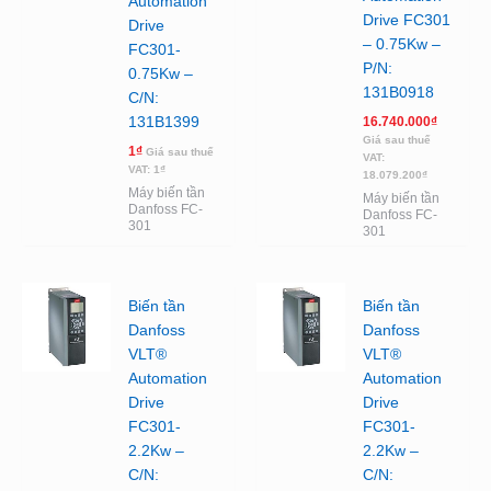
Automation
Drive FC301
Drive
– 0.75Kw –
FC301-
P/N:
0.75Kw –
131B0918
C/N:
16.740.000
₫
131B1399
Giá sau thuế
1
₫
Giá sau thuế
VAT:
VAT:
1
₫
18.079.200
₫
Máy biến tần
Máy biến tần
Danfoss FC-
Danfoss FC-
301
301
Biến tần
Biến tần
Danfoss
Danfoss
VLT®
VLT®
Automation
Automation
Drive
Drive
FC301-
FC301-
2.2Kw –
2.2Kw –
C/N:
C/N: