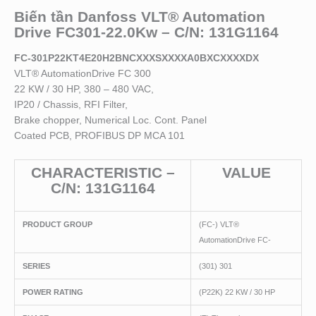
Biến tần Danfoss VLT® Automation
Drive FC301-22.0Kw – C/N: 131G1164
FC-301P22KT4E20H2BNCXXXSXXXXA0BXCXXXXDX
VLT® AutomationDrive FC 300
22 KW / 30 HP, 380 – 480 VAC,
IP20 / Chassis, RFI Filter,
Brake chopper, Numerical Loc. Cont. Panel
Coated PCB, PROFIBUS DP MCA 101
CHARACTERISTIC –
VALUE
C/N: 131G1164
PRODUCT GROUP
(FC-) VLT®
AutomationDrive FC-
SERIES
(301) 301
POWER RATING
(P22K) 22 KW / 30 HP