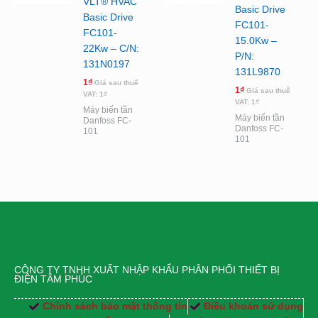
VLT® HVAC
Basic Drive
Basic Drive
FC101-
FC101-
15.0Kw –
22Kw – C/N:
P/N:
131N0197
131L9870
1
₫
Giá sau thuế
1
₫
Giá sau thuế
VAT:
1
₫
VAT:
1
₫
Máy biến tần
Máy biến tần
Danfoss FC-
Danfoss FC-
101
101
CÔNG TY TNHH XUẤT NHẬP KHẨU PHÂN PHỐI THIẾT BỊ
ĐIỆN TÂM PHÚC
Chính sách bảo mật thông tin
Điều khoản sử dụng