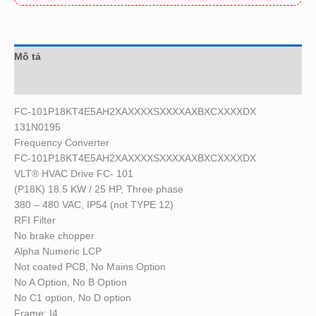
Mô tả
Đánh giá (0)
FC-101P18KT4E5AH2XAXXXXSXXXXAXBXCXXXXDX
131N0195
Frequency Converter
FC-101P18KT4E5AH2XAXXXXSXXXXAXBXCXXXXDX
VLT
®
HVAC Drive FC- 101
(P18K) 18.5 KW / 25 HP, Three phase
380 – 480 VAC, IP54 (not TYPE 12)
RFI Filter
No brake chopper
Alpha Numeric LCP
Not coated PCB, No Mains Option
No A Option, No B Option
No C1 option, No D option
Frame: I4