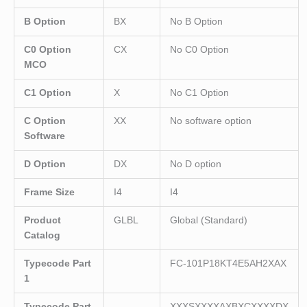
B Option
BX
No B Option
C0 Option
CX
No C0 Option
MCO
C1 Option
X
No C1 Option
C Option
XX
No software option
Software
D Option
DX
No D option
Frame Size
I4
I4
Product
GLBL
Global (Standard)
Catalog
Typecode Part
FC-101P18KT4E5AH2XAX
1
Typecode Part
XXXSXXXXAXBXCXXXXDX