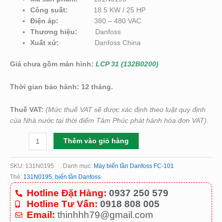
Công suất:
18.5 KW / 25 HP
Điện áp:
380 – 480 VAC
Thương hiệu:
Danfoss
Xuất xứ:
Danfoss China
Giá chưa gồm màn hình:
LCP 31 (132B0200)
Thời gian bảo hành: 12 tháng.
Thuế VAT:
(Mức thuế VAT sẽ được xác định theo luật quy định
của Nhà nước tại thời điểm Tâm Phúc phát hành hóa đơn VAT).
Thêm vào giỏ hàng
SKU:
131N0195
Danh mục:
Máy biến tần Danfoss FC-101
Thẻ:
131N0195
,
biến tần Danfoss
Hotline Đặt Hàng:
0937 250 579
Hotline Tư Vấn:
0918 808 005
Email:
thinhhh79@gmail.com