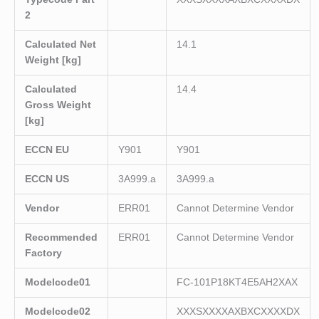
2
Calculated Net
14.1
Weight [kg]
Calculated
14.4
Gross Weight
[kg]
ECCN EU
Y901
Y901
ECCN US
3A999.a
3A999.a
Vendor
ERR01
Cannot Determine Vendor
Recommended
ERR01
Cannot Determine Vendor
Factory
Modelcode01
FC-101P18KT4E5AH2XAX
Modelcode02
XXXSXXXXAXBXCXXXXDX