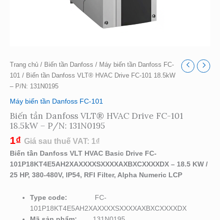
Trang chủ
/
Biến tần Danfoss
/
Máy biến tần Danfoss FC-
101
/ Biến tần Danfoss VLT® HVAC Drive FC-101 18.5kW
– P/N: 131N0195
Máy biến tần Danfoss FC-101
Biến tần Danfoss VLT® HVAC Drive FC-101
18.5kW – P/N: 131N0195
1
₫
Giá sau thuế VAT:
1
₫
Biến tần Danfoss VLT HVAC Basic Drive FC-
101P18KT4E5AH2XAXXXXSXXXXAXBXCXXXXDX – 18.5 KW /
25 HP, 380-480V, IP54, RFI Filter, Alpha Numeric LCP
Type code:
FC-
101P18KT4E5AH2XAXXXXSXXXXAXBXCXXXXDX
Mã sản phẩm:
131N0195