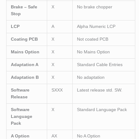
Brake – Safe
X
No brake chopper
Stop
LCP
A
Alpha Numeric LCP
Coating PCB
X
Not coated PCB
Mains Option
X
No Mains Option
Adaptation A
X
Standard Cable Entries
Adaptation B
X
No adaptation
Software
SXXX
Latest release std. SW.
Release
Software
X
Standard Language Pack
Language
Pack
A Option
AX
No A Option