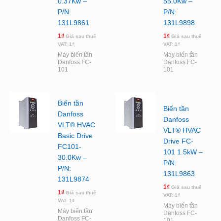
0.37Kw –
55.0Kw –
P/N:
P/N:
131L9861
131L9898
1
₫
1
₫
Giá sau thuế
Giá sau thuế
VAT:
1
₫
VAT:
1
₫
Máy biến tần
Máy biến tần
Danfoss FC-
Danfoss FC-
101
101
Biến tần
Biến tần
Danfoss
Danfoss
VLT® HVAC
VLT® HVAC
Basic Drive
Drive FC-
FC101-
101 1.5kW –
30.0Kw –
P/N:
P/N:
131L9863
131L9874
1
₫
Giá sau thuế
1
₫
Giá sau thuế
VAT:
1
₫
VAT:
1
₫
Máy biến tần
Máy biến tần
Danfoss FC-
Danfoss FC-
101