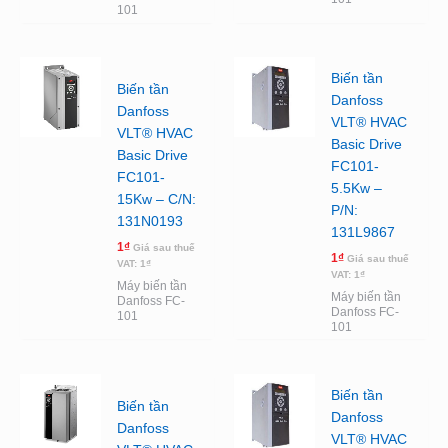
101
Biến tần
Biến tần
Danfoss
Danfoss
VLT® HVAC
VLT® HVAC
Basic Drive
Basic Drive
FC101-
FC101-
5.5Kw –
15Kw – C/N:
P/N:
131N0193
131L9867
1
₫
Giá sau thuế
1
₫
Giá sau thuế
VAT:
1
₫
VAT:
1
₫
Máy biến tần
Máy biến tần
Danfoss FC-
Danfoss FC-
101
101
Biến tần
Biến tần
Danfoss
Danfoss
VLT® HVAC