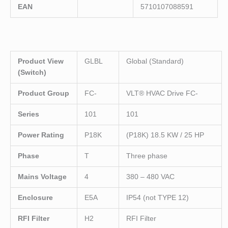
EAN
5710107088591
Product View
GLBL
Global (Standard)
(Switch)
Product Group
FC-
VLT
®
HVAC Drive FC-
Series
101
101
Power Rating
P18K
(P18K) 18.5 KW / 25 HP
Phase
T
Three phase
Mains Voltage
4
380 – 480 VAC
Enclosure
E5A
IP54 (not TYPE 12)
RFI Filter
H2
RFI Filter