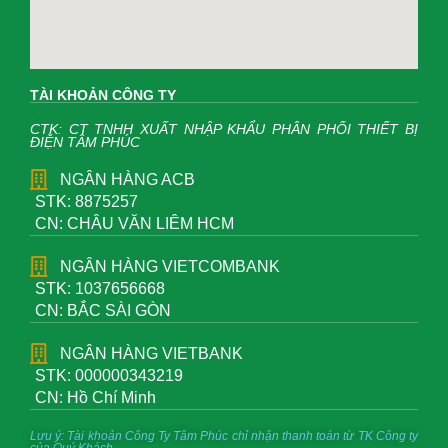
TÀI KHOẢN CÔNG TY
CTK: CT TNHH XUẤT NHẬP KHẨU PHÂN PHỐI THIẾT BỊ
ĐIỆN TÂM PHÚC
NGÂN HÀNG ACB
STK: 8875257
CN: CHÂU VĂN LIÊM HCM
NGÂN HÀNG VIETCOMBANK
STK: 1037656668
CN: BẮC SÀI GÒN
NGÂN HÀNG VIETBANK
STK: 000000343219
CN: Hồ Chí Minh
Lưu ý: Tài khoản Công Ty Tâm Phúc chỉ nhận thanh toán từ TK Công ty