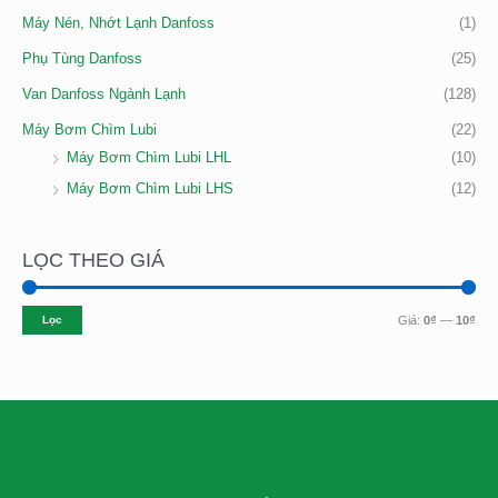
Máy Nén, Nhớt Lạnh Danfoss
(1)
Phụ Tùng Danfoss
(25)
Van Danfoss Ngành Lạnh
(128)
Máy Bơm Chìm Lubi
(22)
Máy Bơm Chìm Lubi LHL
(10)
Máy Bơm Chìm Lubi LHS
(12)
LỌC THEO GIÁ
Lọc
Giá:
0₫
—
10₫