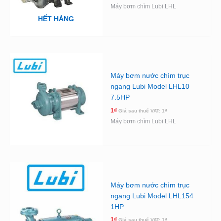
Máy bơm chìm Lubi LHL
HẾT HÀNG
Máy bơm nước chìm trục
ngang Lubi Model LHL10
7.5HP
1
₫
Giá sau thuế VAT:
1
₫
Máy bơm chìm Lubi LHL
Máy bơm nước chìm trục
ngang Lubi Model LHL154
1HP
1
₫
Giá sau thuế VAT:
1
₫