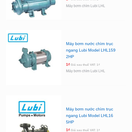
Máy bơm chìm Lubi LHL
Máy bơm nước chìm trục
ngang Lubi Model LHL159
2HP
1
₫
Giá sau thuế VAT:
1
₫
Máy bơm chìm Lubi LHL
Máy bơm nước chìm trục
ngang Lubi Model LHL16
5HP
1
₫
Giá sau thuế VAT:
1
₫