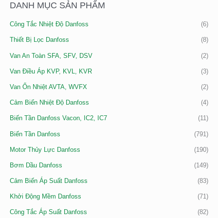
K
DANH MỤC SẢN PHẨM
T
T
I
Ố
Ố
Công Tắc Nhiệt Độ Danfoss
(6)
Ế
I
I
M
Thiết Bị Lọc Danfoss
(8)
T
Đ
:
H
A
Van An Toàn SFA, SFV, DSV
(2)
I
Van Điều Áp KVP, KVL, KVR
(3)
Ể
Van Ổn Nhiệt AVTA, WVFX
(2)
U
Cảm Biến Nhiệt Độ Danfoss
(4)
Biến Tần Danfoss Vacon, IC2, IC7
(11)
Biến Tần Danfoss
(791)
Motor Thủy Lực Danfoss
(190)
Bơm Dầu Danfoss
(149)
Cảm Biến Áp Suất Danfoss
(83)
Khởi Động Mềm Danfoss
(71)
Công Tắc Áp Suất Danfoss
(82)