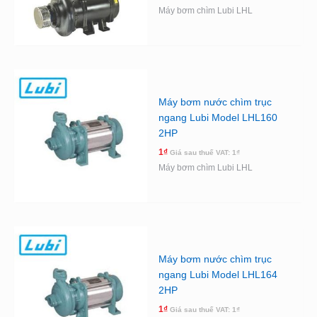
Máy bơm chìm Lubi LHL
Máy bơm nước chìm trục
ngang Lubi Model LHL160
2HP
1
₫
Giá sau thuế VAT:
1
₫
Máy bơm chìm Lubi LHL
Máy bơm nước chìm trục
ngang Lubi Model LHL164
2HP
1
₫
Giá sau thuế VAT:
1
₫