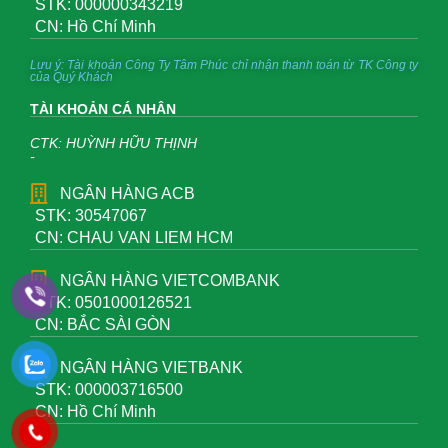
STK: 000000343219
CN: Hồ Chí Minh
Lưu ý: Tài khoản Công Ty Tâm Phúc chỉ nhận thanh toán từ TK Công ty
của Quý Khách
TÀI KHOẢN CÁ NHÂN
CTK: HUỲNH HỮU THỊNH
-
NGÂN HÀNG ACB
STK: 30547067
CN: CHAU VAN LIEM HCM
NGÂN HÀNG VIETCOMBANK
STK: 0501000126521
CN: BẮC SÀI GÒN
NGÂN HÀNG VIETBANK
STK: 000003716500
CN: Hồ Chí Minh