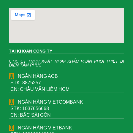
TÀI KHOẢN CÔNG TY
CTK: CT TNHH XUẤT NHẬP KHẨU PHÂN PHỐI THIẾT BỊ
ĐIỆN TÂM PHÚC
NGÂN HÀNG ACB
STK: 8875257
CN: CHÂU VĂN LIÊM HCM
NGÂN HÀNG VIETCOMBANK
STK: 1037656668
CN: BẮC SÀI GÒN
NGÂN HÀNG VIETBANK